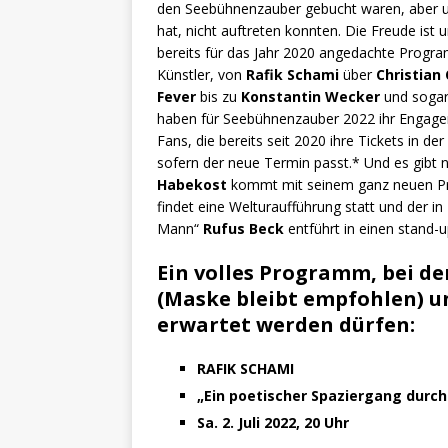
den Seebühnenzauber gebucht waren, aber un
hat, nicht auftreten konnten. Die Freude ist
bereits für das Jahr 2020 angedachte Progra
Künstler, von
Rafik Schami
über
Christian
Fever
bis zu
Konstantin Wecker
und sogar
haben für Seebühnenzauber 2022 ihr Engagem
Fans, die bereits seit 2020 ihre Tickets in d
sofern der neue Termin passt.* Und es gibt 
Habekost
kommt mit seinem ganz neuen 
findet eine Welturaufführung statt und der i
Mann“
Rufus Beck
entführt in einen stan
Ein volles Programm, bei de
(Maske bleibt empfohlen) u
erwartet werden dürfen:
RAFIK SCHAMI
„Ein poetischer Spaziergang durc
Sa. 2. Juli 2022, 20 Uhr