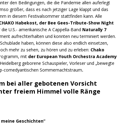
ter den Bedingungen, die die Pandemie allen auferlegt
 umso größer, dass es nach jetziger Lage klappt und das
mm in diesem Festivalsommer stattfinden kann. Alle
 CHAKO Habekost, der Bee Gees-Tribute-Show Night
 die U.S.- amerikanische A Cappella-Band
Naturally 7
ent aufrechterhalten und konnten neu terminiert werden.
er Schublade haben, können diese also endlich einsetzen,
noch mehr zu sehen, zu hören und zu erleben:
Chako
Programm, mit
der European Youth Orchestra Academy
n Heidelberg geborene Schauspieler, Vorleser und „bewegte
d-up-comedyantischen Sommernachtstraum
.
m bei aller gebotenen Vorsicht
nter freiem Himmel volle Ränge
h meine Geschichten“