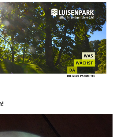
ng / Speyer
SPEYER
/ Konsumcannabisgesetz (KCanG)
BLAULICHTMELDUNGEN
n!