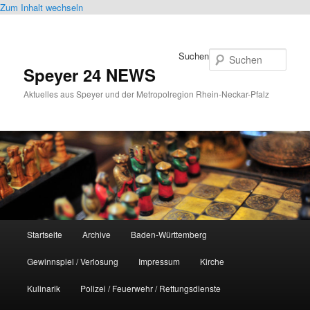
Zum Inhalt wechseln
Suchen
Speyer 24 NEWS
Aktuelles aus Speyer und der Metropolregion Rhein-Neckar-Pfalz
Hauptmenü
Startseite
Archive
Baden-Württemberg
Gewinnspiel / Verlosung
Impressum
Kirche
Kulinarik
Polizei / Feuerwehr / Rettungsdienste