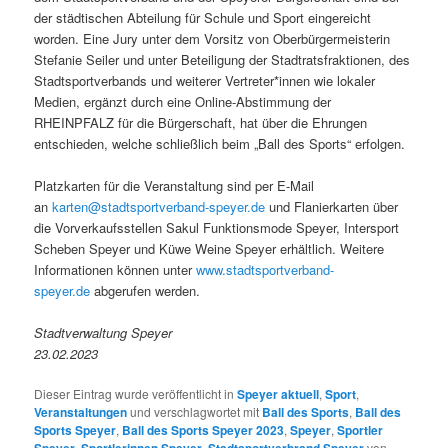
der städtischen Abteilung für Schule und Sport eingereicht
worden. Eine Jury unter dem Vorsitz von Oberbürgermeisterin
Stefanie Seiler und unter Beteiligung der Stadtratsfraktionen, des
Stadtsportverbands und weiterer Vertreter*innen wie lokaler
Medien, ergänzt durch eine Online-Abstimmung der
RHEINPFALZ für die Bürgerschaft, hat über die Ehrungen
entschieden, welche schließlich beim „Ball des Sports“ erfolgen.
Platzkarten für die Veranstaltung sind per E-Mail
an
karten@stadtsportverband-speyer.de
und Flanierkarten über
die Vorverkaufsstellen Sakul Funktionsmode Speyer, Intersport
Scheben Speyer und Küwe Weine Speyer erhältlich. Weitere
Informationen können unter
www.stadtsportverband-
speyer.de
abgerufen werden.
Stadtverwaltung Speyer
23.02.2023
Dieser Eintrag wurde veröffentlicht in
Speyer aktuell
,
Sport
,
Veranstaltungen
und verschlagwortet mit
Ball des Sports
,
Ball des
Sports Speyer
,
Ball des Sports Speyer 2023
,
Speyer
,
Sportler
,
,
von