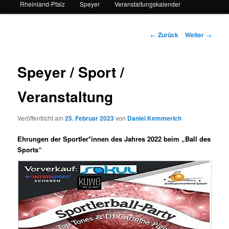
Rheinland-Pfalz
Speyer
Veranstaltungskalender
Beitrags-
←
Zurück
Weiter
→
Navigation
Speyer / Sport /
Veranstaltung
Veröffentlicht am
25. Februar 2023
von
Daniel Kemmerich
Ehrungen der Sportler*innen des Jahres 2022 beim „Ball des
Sports“