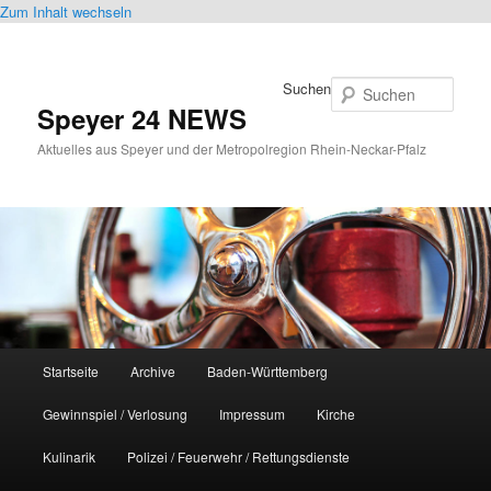
Zum Inhalt wechseln
Suchen
Speyer 24 NEWS
Aktuelles aus Speyer und der Metropolregion Rhein-Neckar-Pfalz
Hauptmenü
Startseite
Archive
Baden-Württemberg
Gewinnspiel / Verlosung
Impressum
Kirche
Kulinarik
Polizei / Feuerwehr / Rettungsdienste