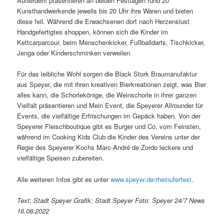
Außerdem präsentieren an beiden Festtagen rund 20
Kunsthandwerkende jeweils bis 20 Uhr ihre Waren und bieten
diese feil. Während die Erwachsenen dort nach Herzenslust
Handgefertigtes shoppen, können sich die Kinder im
Kettcarparcour, beim Menschenkicker, Fußballdarts, Tischkicker,
Jenga oder Kinderschminken verweilen.
Für das leibliche Wohl sorgen die Black Stork Braumanufaktur
aus Speyer, die mit ihren kreativen Bierkreationen zeigt, was Bier
alles kann, die Schorlekönige, die Weinschorle in ihrer ganzen
Vielfalt präsentieren und Mein Event, die Speyerer Allrounder für
Events, die vielfältige Erfrischungen im Gepäck haben. Von der
Speyerer Fleischboutique gibt es Burger und Co. vom Feinsten,
während im Cooking Kids Club die Kinder des Vereins unter der
Regie des Speyerer Kochs Marc-André de Zordo leckere und
vielfältige Speisen zubereiten.
Alle weiteren Infos gibt es unter
www.speyer.de/rheinuferfest
.
Text: Stadt Speyer Grafik: Stadt Speyer Foto: Speyer 24/7 News
16.08.2022