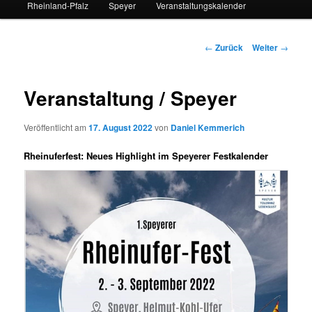
Rheinland-Pfalz
Speyer
Veranstaltungskalender
Beitrags-
←
Zurück
Weiter
→
Navigation
Veranstaltung / Speyer
Veröffentlicht am
17. August 2022
von
Daniel Kemmerich
Rheinuferfest: Neues Highlight im Speyerer Festkalender