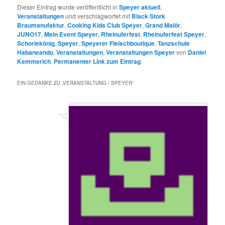
Dieser Eintrag wurde veröffentlicht in
Speyer aktuell
,
Veranstaltungen
und verschlagwortet mit
Black Stork
Braumanufaktur
,
Cooking Kids Club Speyer
,
Grand Malör
,
JUNO17
,
Mein Event Speyer
,
Rheinuferfest
,
Rheinuferfest Speyer
,
Schorlekönig
,
Speyer
,
Speyerer Fleischboutique
,
Tanzschule
Habaneando
,
Veranstaltungen
,
Veranstaltungen Speyer
von
Daniel
Kemmerich
.
Permanenter Link zum Eintrag
.
EIN GEDANKE ZU „
VERANSTALTUNG / SPEYER
“
claudia becker
sagte am
17. August 2022
um 12:50 pm
:
Ja schön, freue mich auf das Fest.
Hoffentlich gibt es nicht nur Fleisch,
sondern auch Fisch und Gemüse. Das
wäre zeitgemäß.