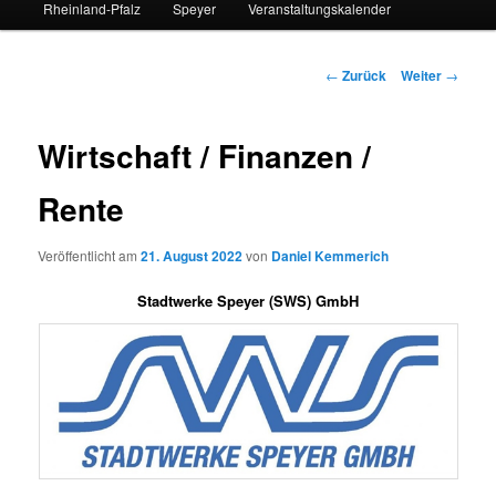
Rheinland-Pfalz
Speyer
Veranstaltungskalender
Beitrags-
←
Zurück
Weiter
→
Navigation
Wirtschaft / Finanzen /
Rente
Veröffentlicht am
21. August 2022
von
Daniel Kemmerich
Stadtwerke Speyer (SWS) GmbH