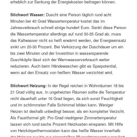
erheblich zur Senkung der Energiekosten beitragen können.
Stichwort Wasser:
Duscht eine Person täglich rund acht
Minuten bei 40 Grad Wassertemperatur kostet das im
Jahresverbrauch schnell einige hundert Euro. Senkt diese Person
die Wassertemperatur allerdings auf rund 30-35 Grad ab, muss
das Kaltwasser nicht so heiß erwärmt werden, der Energieeinsatz
sinkt um 20-30 Prozent. Bei Verkürzung der Duschdauer um ein
bis zwei Minuten und der Investition in wassersparende
Duschköpfe lässt sich der Warmwasserverbrauch weiter
reduzieren. Auch beim Händewaschen gibt es Sparpotential,
wenn auf den Einsatz von heißem Wasser verzichtet wird.
Stichwort Heizung:
In der Regel reichen in Wohnräumen 18 bis
21 Grad völlig aus. In ungeheizten Räumen sollte die Temperatur
nicht dauerhaft unter 16 Grad liegen, da sich sonst Feuchtigkeit
und im schlimmsten Falle Schimmel bilden kann. Weniger
Heizen ist deshalb unbedingt besser, als ein kompletter Verzicht.
Als Faustformel gilt: Pro Grad niedrigerer Zimmertemperatur
lassen sich rund sechs Prozent Heizkosten einsparen. Mit Hilfe
von Heizkörperthermostaten kann das heiße Wasser innerhalb
der Heizung nur bis zur eingestellten Wunschtemperatur reguliert