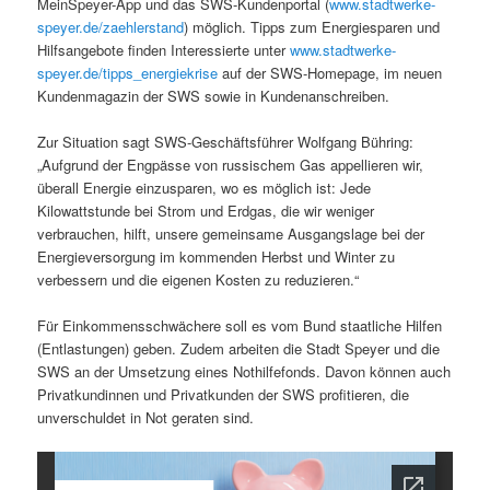
MeinSpeyer-App und das SWS-Kundenportal (
www.stadtwerke-
speyer.de/zaehlerstand
) möglich. Tipps zum Energiesparen und
Hilfsangebote finden Interessierte unter
www.stadtwerke-
speyer.de/tipps_energiekrise
auf der SWS-Homepage, im neuen
Kundenmagazin der SWS sowie in Kundenanschreiben.
Zur Situation sagt SWS-Geschäftsführer Wolfgang Bühring:
„Aufgrund der Engpässe von russischem Gas appellieren wir,
überall Energie einzusparen, wo es möglich ist: Jede
Kilowattstunde bei Strom und Erdgas, die wir weniger
verbrauchen, hilft, unsere gemeinsame Ausgangslage bei der
Energieversorgung im kommenden Herbst und Winter zu
verbessern und die eigenen Kosten zu reduzieren.“
Für Einkommensschwächere soll es vom Bund staatliche Hilfen
(Entlastungen) geben. Zudem arbeiten die Stadt Speyer und die
SWS an der Umsetzung eines Nothilfefonds. Davon können auch
Privatkundinnen und Privatkunden der SWS profitieren, die
unverschuldet in Not geraten sind.