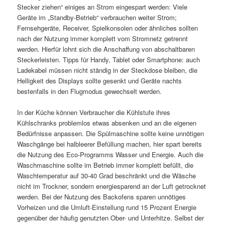
Stecker ziehen“ einiges an Strom eingespart werden: Viele
Geräte im „Standby-Betrieb“ verbrauchen weiter Strom;
Fernsehgeräte, Receiver, Spielkonsolen oder ähnliches sollten
nach der Nutzung immer komplett vom Stromnetz getrennt
werden. Hierfür lohnt sich die Anschaffung von abschaltbaren
Steckerleisten. Tipps für Handy, Tablet oder Smartphone: auch
Ladekabel müssen nicht ständig in der Steckdose bleiben, die
Helligkeit des Displays sollte gesenkt und Geräte nachts
bestenfalls in den Flugmodus gewechselt werden.
In der Küche können Verbraucher die Kühlstufe ihres
Kühlschranks problemlos etwas absenken und an die eigenen
Bedürfnisse anpassen. Die Spülmaschine sollte keine unnötigen
Waschgänge bei halbleerer Befüllung machen, hier spart bereits
die Nutzung des Eco-Programms Wasser und Energie. Auch die
Waschmaschine sollte im Betrieb immer komplett befüllt, die
Waschtemperatur auf 30-40 Grad beschränkt und die Wäsche
nicht im Trockner, sondern energiesparend an der Luft getrocknet
werden. Bei der Nutzung des Backofens sparen unnötiges
Vorheizen und die Umluft-Einstellung rund 15 Prozent Energie
gegenüber der häufig genutzten Ober- und Unterhitze. Selbst der