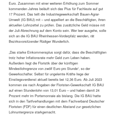
Euro. Zusammen mit einer weiteren Erhöhung zum Sommer
kommenden Jahres beläuft sich das Plus für Fachleute auf gut
17 Prozent. Das teilt die Industriegewerkschaft Bauen-Agrar-
Umwelt (IG BAU) mit – und appelliert an die Beschäftigten, ihren
aktuellen Lohnzettel zu prüfen. Das zusätzliche Geld müsse mit
der Juli-Abrechnung auf dem Konto sein. Wer leer ausgehe, solle
sich an die IG BAU Rheinhessen-Vorderpfalz wenden, rät
Bezirksvorsitzender Rüdiger Wunderlich.
„Das starke Einkommensplus sorgt dafür, dass die Beschäftigten
trotz hoher Inflationsrate mehr Geld zum Leben haben.
Außerdem liegt die Floristik über der künftigen
Mindestlohngrenze von zwölf Euro pro Stunde“, so der
Gewerkschafter. Selbst für ungelernte Kräfte liege der
Einstiegsverdienst aktuell bereits bei 12,36 Euro. Ab Juli 2023
kommen sie nach Angaben der Floristen-Gewerkschaft IG BAU
auf einen Stundenlohn von 13,01 Euro – und haben damit 24
Prozent mehr im Portemonnaie als bislang. Die IG BAU hatte
sich in den Tarifverhandlungen mit dem Fachverband Deutscher
Floristen (FDF) für einen deutlichen Abstand zur gesetzlichen
Lohnuntergrenze starkgemacht.