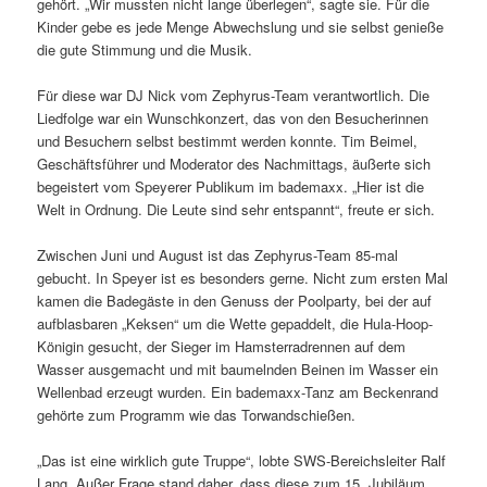
gehört. „Wir mussten nicht lange überlegen“, sagte sie. Für die
Kinder gebe es jede Menge Abwechslung und sie selbst genieße
die gute Stimmung und die Musik.
Für diese war DJ Nick vom Zephyrus-Team verantwortlich. Die
Liedfolge war ein Wunschkonzert, das von den Besucherinnen
und Besuchern selbst bestimmt werden konnte. Tim Beimel,
Geschäftsführer und Moderator des Nachmittags, äußerte sich
begeistert vom Speyerer Publikum im bademaxx. „Hier ist die
Welt in Ordnung. Die Leute sind sehr entspannt“, freute er sich.
Zwischen Juni und August ist das Zephyrus-Team 85-mal
gebucht. In Speyer ist es besonders gerne. Nicht zum ersten Mal
kamen die Badegäste in den Genuss der Poolparty, bei der auf
aufblasbaren „Keksen“ um die Wette gepaddelt, die Hula-Hoop-
Königin gesucht, der Sieger im Hamsterradrennen auf dem
Wasser ausgemacht und mit baumelnden Beinen im Wasser ein
Wellenbad erzeugt wurden. Ein bademaxx-Tanz am Beckenrand
gehörte zum Programm wie das Torwandschießen.
„Das ist eine wirklich gute Truppe“, lobte SWS-Bereichsleiter Ralf
Lang. Außer Frage stand daher, dass diese zum 15. Jubiläum