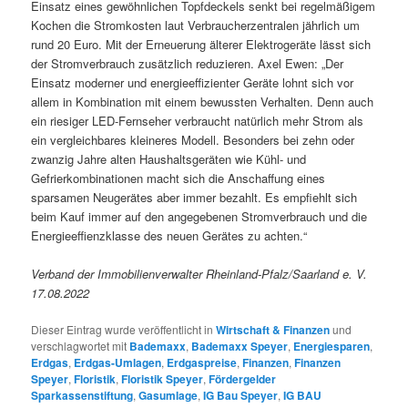
Einsatz eines gewöhnlichen Topfdeckels senkt bei regelmäßigem
Kochen die Stromkosten laut Verbraucherzentralen jährlich um
rund 20 Euro. Mit der Erneuerung älterer Elektrogeräte lässt sich
der Stromverbrauch zusätzlich reduzieren. Axel Ewen: „Der
Einsatz moderner und energieeffizienter Geräte lohnt sich vor
allem in Kombination mit einem bewussten Verhalten. Denn auch
ein riesiger LED-Fernseher verbraucht natürlich mehr Strom als
ein vergleichbares kleineres Modell. Besonders bei zehn oder
zwanzig Jahre alten Haushaltsgeräten wie Kühl- und
Gefrierkombinationen macht sich die Anschaffung eines
sparsamen Neugerätes aber immer bezahlt. Es empfiehlt sich
beim Kauf immer auf den angegebenen Stromverbrauch und die
Energieeffienzklasse des neuen Gerätes zu achten.“
Verband der Immobilienverwalter Rheinland-Pfalz/Saarland e. V.
17.08.2022
Dieser Eintrag wurde veröffentlicht in
Wirtschaft & Finanzen
und
verschlagwortet mit
Bademaxx
,
Bademaxx Speyer
,
Energiesparen
,
Erdgas
,
Erdgas-Umlagen
,
Erdgaspreise
,
Finanzen
,
Finanzen
Speyer
,
Floristik
,
Floristik Speyer
,
Fördergelder
Sparkassenstiftung
,
Gasumlage
,
IG Bau Speyer
,
IG BAU