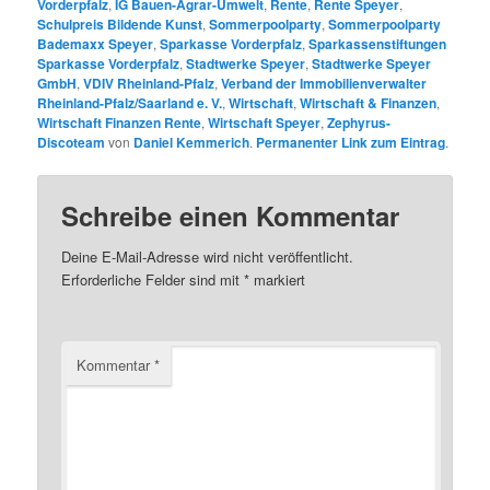
Vorderpfalz
,
IG Bauen-Agrar-Umwelt
,
Rente
,
Rente Speyer
,
Schulpreis Bildende Kunst
,
Sommerpoolparty
,
Sommerpoolparty
Bademaxx Speyer
,
Sparkasse Vorderpfalz
,
Sparkassenstiftungen
Sparkasse Vorderpfalz
,
Stadtwerke Speyer
,
Stadtwerke Speyer
GmbH
,
VDIV Rheinland-Pfalz
,
Verband der Immobilienverwalter
Rheinland-Pfalz/Saarland e. V.
,
Wirtschaft
,
Wirtschaft & Finanzen
,
Wirtschaft Finanzen Rente
,
Wirtschaft Speyer
,
Zephyrus-
Discoteam
von
Daniel Kemmerich
.
Permanenter Link zum Eintrag
.
Schreibe einen Kommentar
Deine E-Mail-Adresse wird nicht veröffentlicht.
Erforderliche Felder sind mit
*
markiert
Kommentar
*