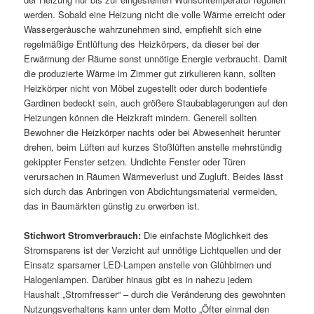
werden. Sobald eine Heizung nicht die volle Wärme erreicht oder
Wassergeräusche wahrzunehmen sind, empfiehlt sich eine
regelmäßige Entlüftung des Heizkörpers, da dieser bei der
Erwärmung der Räume sonst unnötige Energie verbraucht. Damit
die produzierte Wärme im Zimmer gut zirkulieren kann, sollten
Heizkörper nicht von Möbel zugestellt oder durch bodentiefe
Gardinen bedeckt sein, auch größere Staubablagerungen auf den
Heizungen können die Heizkraft mindern. Generell sollten
Bewohner die Heizkörper nachts oder bei Abwesenheit herunter
drehen, beim Lüften auf kurzes Stoßlüften anstelle mehrstündig
gekippter Fenster setzen. Undichte Fenster oder Türen
verursachen in Räumen Wärmeverlust und Zugluft. Beides lässt
sich durch das Anbringen von Abdichtungsmaterial vermeiden,
das in Baumärkten günstig zu erwerben ist.
Stichwort Stromverbrauch:
Die einfachste Möglichkeit des
Stromsparens ist der Verzicht auf unnötige Lichtquellen und der
Einsatz sparsamer LED-Lampen anstelle von Glühbirnen und
Halogenlampen. Darüber hinaus gibt es in nahezu jedem
Haushalt „Stromfresser“ – durch die Veränderung des gewohnten
Nutzungsverhaltens kann unter dem Motto „Öfter einmal den