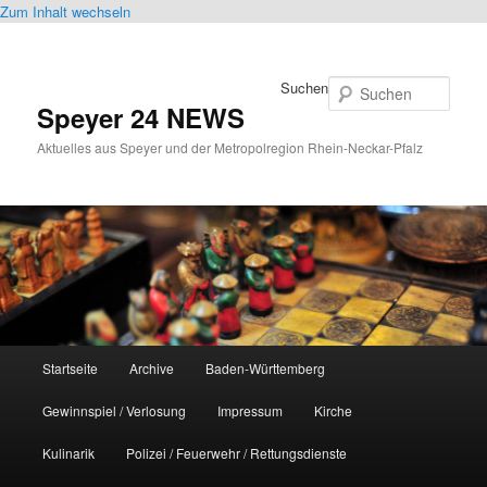
Zum Inhalt wechseln
Suchen
Speyer 24 NEWS
Aktuelles aus Speyer und der Metropolregion Rhein-Neckar-Pfalz
Hauptmenü
Startseite
Archive
Baden-Württemberg
Gewinnspiel / Verlosung
Impressum
Kirche
Kulinarik
Polizei / Feuerwehr / Rettungsdienste