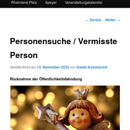
Rheinland-Pfalz
Speyer
Veranstaltungskalender
Beitrags-
←
Zurück
Weiter
→
Navigation
Personensuche / Vermisste
Person
Veröffentlicht am
14. November 2023
von
Daniel Kemmerich
Rücknahme der Öffentlichkeitsfahndung