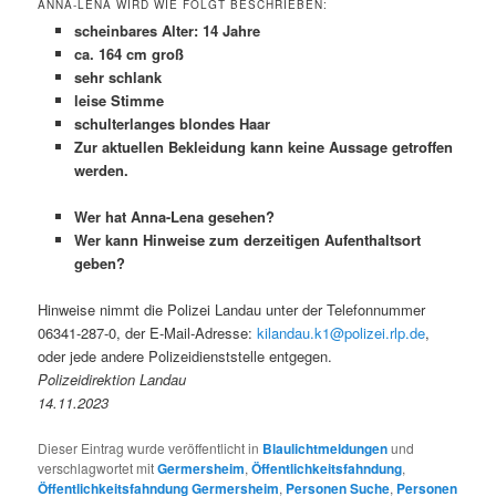
ANNA-LENA WIRD WIE FOLGT BESCHRIEBEN:
scheinbares Alter: 14 Jahre
ca. 164 cm groß
sehr schlank
leise Stimme
schulterlanges blondes Haar
Zur aktuellen Bekleidung kann keine Aussage getroffen
werden.
Wer hat Anna-Lena gesehen?
Wer kann Hinweise zum derzeitigen Aufenthaltsort
geben?
Hinweise nimmt die Polizei Landau unter der Telefonnummer
06341-287-0, der E-Mail-Adresse:
kilandau.k1@polizei.rlp.de
,
oder jede andere Polizeidienststelle entgegen.
Polizeidirektion Landau
14.11.2023
Dieser Eintrag wurde veröffentlicht in
Blaulichtmeldungen
und
verschlagwortet mit
Germersheim
,
Öffentlichkeitsfahndung
,
Öffentlichkeitsfahndung Germersheim
,
Personen Suche
,
Personen