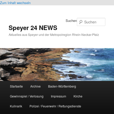
Zum Inhalt wechseln
Suchen
Speyer 24 NEWS
Aktuelles aus Speyer und der Metropolregion Rhein-Neckar-Pfalz
Hauptmenü
Startseite
Archive
Baden-Württemberg
Gewinnspiel / Verlosung
Impressum
Kirche
Kulinarik
Polizei / Feuerwehr / Rettungsdienste