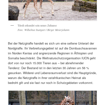
Tilodi erkundet sein neues Zuhause
Foto: Wilhelma Stuttgart / Birger Meierjohann
Bei der Netzgiraffe handelt es sich um eine seltene Unterart der
Nordgiraffe. Ihr Verbreitungsgebiet ist auf die Dornbuschsavannen
im Norden Kenias und angrenzende Regionen in Äthiopien und
Somalia beschränkt. Die Weltnaturschutzorganisation IUCN geht
dort von nur noch 15.000 Tieren aus – bei abnehmender
Tendenz: Der Bestand ist in den letzten 30 Jahren um 56 %
gesunken. Wilderei und Lebensraumverlust sind die Hauptgründe,
warum die Netzgiraffe in ihrer ostafrikanischen Heimat als
bedroht gilt und sie fast nur noch in Schutzgebieten vorkommt.