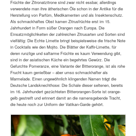
Früchte der Zitronatzitrone sind zwar nicht essbar, allerdings
verwendete man ihre ätherischen Öle schon in der Antike für die
Herstellung von Parfüm, Medikamenten und als Insektenschutz.
Als schmackhaftes Obst kamen Zitrusfrüchte erst im 15.
Jahrhundert in Form süßer Orangen nach Europa. Die
Einsatzmöglichkeiten der zahlreichen Zitrusarten und Sorten sind
vielfältig: Die Echte Limette bringt beispielsweise die frische Note
in Cocktails wie den Mojito. Die Blätter der Kaffir-Limette, für
deren runzlige und saftarme Früchte es kaum Verwendung gibt,
sind in der asiatischen Küche ein begehrtes Gewürz. Die
Gefurchte Pomeranze, eine Variante der Bitterorange, ist als rohe
Frucht kaum genießbar – aber umso schmackhafter als
Marmelade. Einen ungewöhnlich klingenden Namen trägt die
Deutsche Landsknechthose: Die Schale dieser seltenen, bereits
im 16. Jahrhundert gezüchteten Bitterorangen-Sorte ist orange-
gelb gestreift und erinnert damit an die namensgebende Tracht,
die heute noch zur Uniform der Vatikan-Garde gehört.