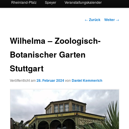
Rheinland-Pfalz
Speyer
Veranstaltungskalender
Beitrags-
←
Zurück
Weiter
→
Navigation
Wilhelma – Zoologisch-
Botanischer Garten
Stuttgart
Veröffentlicht am
28. Februar 2024
von
Daniel Kemmerich