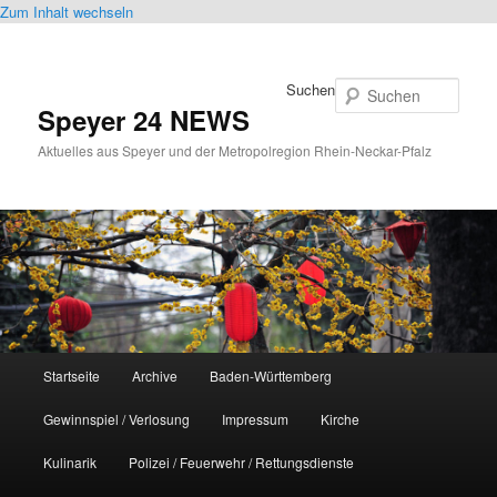
Zum Inhalt wechseln
Suchen
Speyer 24 NEWS
Aktuelles aus Speyer und der Metropolregion Rhein-Neckar-Pfalz
Hauptmenü
Startseite
Archive
Baden-Württemberg
Gewinnspiel / Verlosung
Impressum
Kirche
Kulinarik
Polizei / Feuerwehr / Rettungsdienste