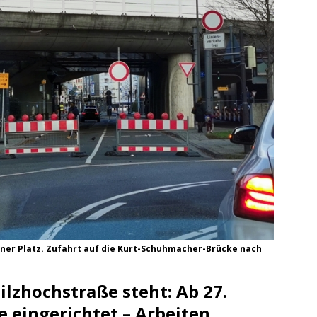
ng / Speyer
SPEYER
/ Konsumcannabisgesetz (KCanG)
BLAULICHTMELDUNGEN
ner Platz. Zufahrt auf die Kurt-Schuhmacher-Brücke nach
ilzhochstraße steht: Ab 27.
e eingerichtet – Arbeiten