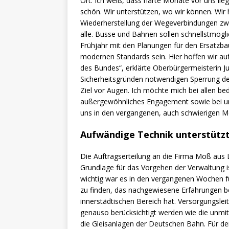
Ort. Ich weiß, dass harte Monate vor uns lie
schön. Wir unterstützen, wo wir können. Wir h
Wiederherstellung der Wegeverbindungen zwi
alle. Busse und Bahnen sollen schnellstmögli
Frühjahr mit den Planungen für den Ersatzbau
modernen Standards sein. Hier hoffen wir a
des Bundes“, erklärte Oberbürgermeisterin Ju
Sicherheitsgründen notwendigen Sperrung der
Ziel vor Augen. Ich möchte mich bei allen be
außergewöhnliches Engagement sowie bei un
uns in den vergangenen, auch schwierigen M
Aufwändige Technik unterstützt
Die Auftragserteilung an die Firma Moß aus 
Grundlage für das Vorgehen der Verwaltung 
wichtig war es in den vergangenen Wochen f
zu finden, das nachgewiesene Erfahrungen b
innerstädtischen Bereich hat. Versorgungsle
genauso berücksichtigt werden wie die unm
die Gleisanlagen der Deutschen Bahn. Für d