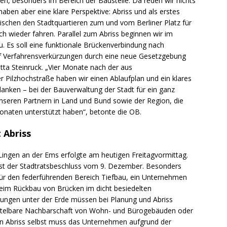
gen, besonders im Bereich der Baustelle. Da reden wir nichts
aben aber eine klare Perspektive: Abriss und als erstes
schen den Stadtquartieren zum und vom Berliner Platz für
ch wieder fahren. Parallel zum Abriss beginnen wir im
. Es soll eine funktionale Brückenverbindung nach
uf Verfahrensverkürzungen durch eine neue Gesetzgebung
tta Steinruck. „Vier Monate nach der aus
 Pilzhochstraße haben wir einen Ablaufplan und ein klares
danken – bei der Bauverwaltung der Stadt für ein ganz
seren Partnern in Land und Bund sowie der Region, die
onaten unterstützt haben“, betonte die OB.
 Abriss
Lingen an der Ems erfolgte am heutigen Freitagvormittag.
ist der Stadtratsbeschluss vom 9. Dezember. Besonders
ür den federführenden Bereich Tiefbau, ein Unternehmen
eim Rückbau von Brücken im dicht besiedelten
itungen unter der Erde müssen bei Planung und Abriss
ittelbare Nachbarschaft von Wohn- und Bürogebäuden oder
en Abriss selbst muss das Unternehmen aufgrund der