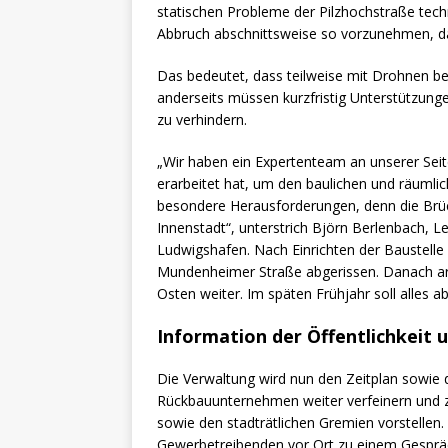
statischen Probleme der Pilzhochstraße tech
Abbruch abschnittsweise so vorzunehmen, das
Das bedeutet, dass teilweise mit Drohnen be
anderseits müssen kurzfristig Unterstützun
zu verhindern.
„Wir haben ein Expertenteam an unserer Seit
erarbeitet hat, um den baulichen und räumli
besondere Herausforderungen, denn die Brück
Innenstadt“, unterstrich Björn Berlenbach, L
Ludwigshafen. Nach Einrichten der Baustelle 
Mundenheimer Straße abgerissen. Danach ar
Osten weiter. Im späten Frühjahr soll alles a
Information der Öffentlichkeit 
Die Verwaltung wird nun den Zeitplan sowi
Rückbauunternehmen weiter verfeinern und z
sowie den stadträtlichen Gremien vorstellen.
Gewerbetreibenden vor Ort zu einem Gespräch