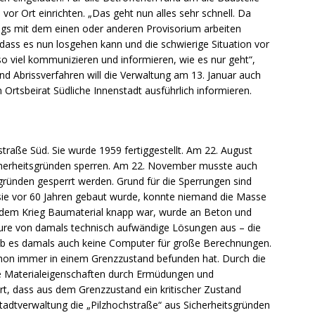
 vor Ort einrichten. „Das geht nun alles sehr schnell. Da
angs mit dem einen oder anderen Provisorium arbeiten
dass es nun losgehen kann und die schwierige Situation vor
 so viel kommunizieren und informieren, wie es nur geht“,
nd Abrissverfahren will die Verwaltung am 13. Januar auch
rtsbeirat Südliche Innenstadt ausführlich informieren.
straße Süd. Sie wurde 1959 fertiggestellt. Am 22. August
cherheitsgründen sperren. Am 22. November musste auch
sgründen gesperrt werden. Grund für die Sperrungen sind
 sie vor 60 Jahren gebaut wurde, konnte niemand die Masse
 dem Krieg Baumaterial knapp war, wurde an Beton und
ieure von damals technisch aufwändige Lösungen aus – die
 gab es damals auch keine Computer für große Berechnungen.
chon immer in einem Grenzzustand befunden hat. Durch die
e Materialeigenschaften durch Ermüdungen und
rt, dass aus dem Grenzzustand ein kritischer Zustand
 Stadtverwaltung die „Pilzhochstraße“ aus Sicherheitsgründen