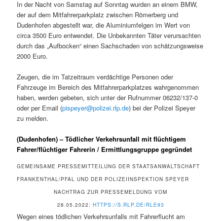
In der Nacht von Samstag auf Sonntag wurden an einem BMW,
der auf dem Mitfahrerparkplatz zwischen Römerberg und
Dudenhofen abgestellt war, die Aluminiumfelgen im Wert von
circa 3500 Euro entwendet. Die Unbekannten Täter verursachten
durch das „Aufbocken“ einen Sachschaden von schätzungsweise
2000 Euro.
Zeugen, die im Tatzeitraum verdächtige Personen oder
Fahrzeuge im Bereich des Mitfahrerparkplatzes wahrgenommen
haben, werden gebeten, sich unter der Rufnummer 06232/137-0
oder per Email (
pispeyer@polizei.rlp.de
) bei der Polizei Speyer
zu melden.
(Dudenhofen) – Tödlicher Verkehrsunfall mit flüchtigem
Fahrer/flüchtiger Fahrerin / Ermittlungsgruppe gegründet
GEMEINSAME PRESSEMITTEILUNG DER STAATSANWALTSCHAFT
FRANKENTHAL/PFAL UND DER POLIZEIINSPEKTION SPEYER
NACHTRAG ZUR PRESSEMELDUNG VOM
28.05.2022:
HTTPS://S.RLP.DE/RLE93
Wegen eines tödlichen Verkehrsunfalls mit Fahrerflucht am