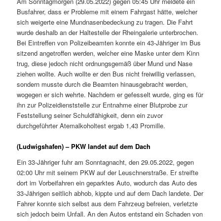
Am Sonntagmorgen (29.05.2022) gegen 05:45 Uhr meldete ein
Busfahrer, dass er Probleme mit einem Fahrgast hätte, welcher
sich weigerte eine Mundnasenbedeckung zu tragen. Die Fahrt
wurde deshalb an der Haltestelle der Rheingalerie unterbrochen.
Bei Eintreffen von Polizeibeamten konnte ein 43-Jähriger im Bus
sitzend angetroffen werden, welcher eine Maske unter dem Kinn
trug, diese jedoch nicht ordnungsgemäß über Mund und Nase
ziehen wollte. Auch wollte er den Bus nicht freiwillig verlassen,
sondern musste durch die Beamten hinausgebracht werden,
wogegen er sich wehrte. Nachdem er gefesselt wurde, ging es für
ihn zur Polizeidienststelle zur Entnahme einer Blutprobe zur
Feststellung seiner Schuldfähigkeit, denn ein zuvor
durchgeführter Atemalkoholtest ergab 1,43 Promille.
(Ludwigshafen) – PKW landet auf dem Dach
Ein 33-Jähriger fuhr am Sonntagnacht, den 29.05.2022, gegen
02:00 Uhr mit seinem PKW auf der Leuschnerstraße. Er streifte
dort im Vorbeifahren ein geparktes Auto, wodurch das Auto des
33-Jährigen seitlich abhob, kippte und auf dem Dach landete. Der
Fahrer konnte sich selbst aus dem Fahrzeug befreien, verletzte
sich jedoch beim Unfall. An den Autos entstand ein Schaden von