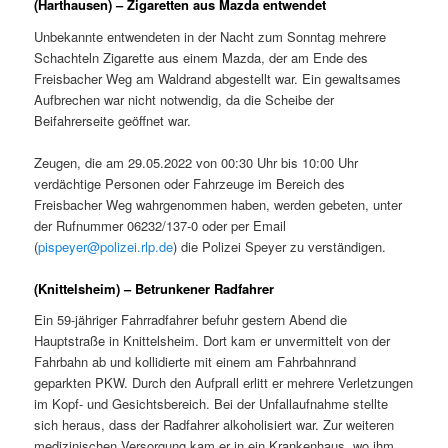
(Harthausen) – Zigaretten aus Mazda entwendet
Unbekannte entwendeten in der Nacht zum Sonntag mehrere
Schachteln Zigarette aus einem Mazda, der am Ende des
Freisbacher Weg am Waldrand abgestellt war. Ein gewaltsames
Aufbrechen war nicht notwendig, da die Scheibe der
Beifahrerseite geöffnet war.
Zeugen, die am 29.05.2022 von 00:30 Uhr bis 10:00 Uhr
verdächtige Personen oder Fahrzeuge im Bereich des
Freisbacher Weg wahrgenommen haben, werden gebeten, unter
der Rufnummer 06232/137-0 oder per Email
(
pispeyer@polizei.rlp.de
) die Polizei Speyer zu verständigen.
(Knittelsheim) – Betrunkener Radfahrer
Ein 59-jähriger Fahrradfahrer befuhr gestern Abend die
Hauptstraße in Knittelsheim. Dort kam er unvermittelt von der
Fahrbahn ab und kollidierte mit einem am Fahrbahnrand
geparkten PKW. Durch den Aufprall erlitt er mehrere Verletzungen
im Kopf- und Gesichtsbereich. Bei der Unfallaufnahme stellte
sich heraus, dass der Radfahrer alkoholisiert war. Zur weiteren
medizinischen Versorgung kam er in ein Krankenhaus, wo ihm