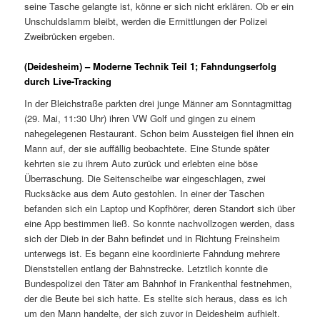
seine Tasche gelangte ist, könne er sich nicht erklären. Ob er ein
Unschuldslamm bleibt, werden die Ermittlungen der Polizei
Zweibrücken ergeben.
(Deidesheim) – Moderne Technik Teil 1; Fahndungserfolg
durch Live-Tracking
In der Bleichstraße parkten drei junge Männer am Sonntagmittag
(29. Mai, 11:30 Uhr) ihren VW Golf und gingen zu einem
nahegelegenen Restaurant. Schon beim Aussteigen fiel ihnen ein
Mann auf, der sie auffällig beobachtete. Eine Stunde später
kehrten sie zu ihrem Auto zurück und erlebten eine böse
Überraschung. Die Seitenscheibe war eingeschlagen, zwei
Rucksäcke aus dem Auto gestohlen. In einer der Taschen
befanden sich ein Laptop und Kopfhörer, deren Standort sich über
eine App bestimmen ließ. So konnte nachvollzogen werden, dass
sich der Dieb in der Bahn befindet und in Richtung Freinsheim
unterwegs ist. Es begann eine koordinierte Fahndung mehrere
Dienststellen entlang der Bahnstrecke. Letztlich konnte die
Bundespolizei den Täter am Bahnhof in Frankenthal festnehmen,
der die Beute bei sich hatte. Es stellte sich heraus, dass es ich
um den Mann handelte, der sich zuvor in Deidesheim aufhielt.