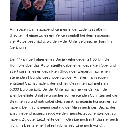
Am späten Samstagabend kam es in der Lüderitzstraße im
Stadtteil Rheinau zu einem Verkehrsunfall bei dem insgesamt
vier Autos beschädigt wurden – der Unfallverursacher kam ins
Gefängnis.
Der 44-jährige Fahrer eines Dacia verlor gegen 21.55 Uhr die
Kontrolle über das Auto, streifte dabei einen geparkten Opel und
stieß dann in einen geparkten Skoda der wiederum auf einen
stehenden Hyundai geschoben wurde. An allen Fahrzeugen
entstand Sachschaden, der sich im Gesamten auf mehr als
5.000 Euro beläuft. Bei der Unfallaufnahme vor Ort kam der
alleinbeteiligte Unfallverursacher schwankenden Schrittes auf die
Beamten zu und gab dabei gleich an Amphetamin konsumiert zu
haben. Dem nicht genug gestand der Mann auch den Dacia, der
anschließend abgeschleppt werden musste, zuvor entwendet zu
haben. Zu guter Letzt teilte der 44-Jährige noch mit, dass er auch
nicht im Besitz einer Fahrerlaubnis sei. Eine noch vor Ort