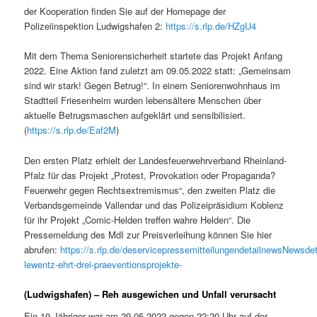
der Kooperation finden Sie auf der Homepage der
Polizeiinspektion Ludwigshafen 2:
https://s.rlp.de/HZgU4
Mit dem Thema Seniorensicherheit startete das Projekt Anfang
2022. Eine Aktion fand zuletzt am 09.05.2022 statt: „Gemeinsam
sind wir stark! Gegen Betrug!“. In einem Seniorenwohnhaus im
Stadtteil Friesenheim wurden lebensältere Menschen über
aktuelle Betrugsmaschen aufgeklärt und sensibilisiert.
(
https://s.rlp.de/Eaf2M
)
Den ersten Platz erhielt der Landesfeuerwehrverband Rheinland-
Pfalz für das Projekt „Protest, Provokation oder Propaganda?
Feuerwehr gegen Rechtsextremismus“, den zweiten Platz die
Verbandsgemeinde Vallendar und das Polizeipräsidium Koblenz
für ihr Projekt „Comic-Helden treffen wahre Helden“. Die
Pressemeldung des MdI zur Preisverleihung können Sie hier
abrufen:
https://s.rlp.de/deservicepressemitteilungendetailnewsNewsdet
lewentz-ehrt-drei-praeventionsprojekte-
(Ludwigshafen) – Reh ausgewichen und Unfall verursacht
Ein 19-Jähriger war am 29.05.2022 gegen 22:20 Uhr auf der