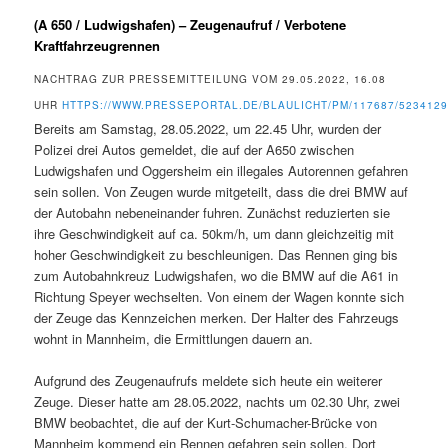
(A 650 / Ludwigshafen) – Zeugenaufruf / Verbotene
Kraftfahrzeugrennen
NACHTRAG ZUR PRESSEMITTEILUNG VOM 29.05.2022, 16.08
UHR
HTTPS://WWW.PRESSEPORTAL.DE/BLAULICHT/PM/117687/523412
Bereits am Samstag, 28.05.2022, um 22.45 Uhr, wurden der
Polizei drei Autos gemeldet, die auf der A650 zwischen
Ludwigshafen und Oggersheim ein illegales Autorennen gefahren
sein sollen. Von Zeugen wurde mitgeteilt, dass die drei BMW auf
der Autobahn nebeneinander fuhren. Zunächst reduzierten sie
ihre Geschwindigkeit auf ca. 50km/h, um dann gleichzeitig mit
hoher Geschwindigkeit zu beschleunigen. Das Rennen ging bis
zum Autobahnkreuz Ludwigshafen, wo die BMW auf die A61 in
Richtung Speyer wechselten. Von einem der Wagen konnte sich
der Zeuge das Kennzeichen merken. Der Halter des Fahrzeugs
wohnt in Mannheim, die Ermittlungen dauern an.
Aufgrund des Zeugenaufrufs meldete sich heute ein weiterer
Zeuge. Dieser hatte am 28.05.2022, nachts um 02.30 Uhr, zwei
BMW beobachtet, die auf der Kurt-Schumacher-Brücke von
Mannheim kommend ein Rennen gefahren sein sollen. Dort