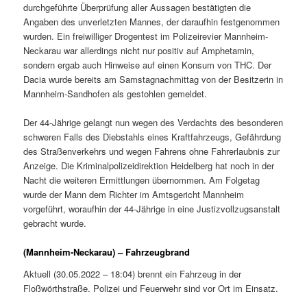
durchgeführte Überprüfung aller Aussagen bestätigten die
Angaben des unverletzten Mannes, der daraufhin festgenommen
wurden. Ein freiwilliger Drogentest im Polizeirevier Mannheim-
Neckarau war allerdings nicht nur positiv auf Amphetamin,
sondern ergab auch Hinweise auf einen Konsum von THC. Der
Dacia wurde bereits am Samstagnachmittag von der Besitzerin in
Mannheim-Sandhofen als gestohlen gemeldet.
Der 44-Jährige gelangt nun wegen des Verdachts des besonderen
schweren Falls des Diebstahls eines Kraftfahrzeugs, Gefährdung
des Straßenverkehrs und wegen Fahrens ohne Fahrerlaubnis zur
Anzeige. Die Kriminalpolizeidirektion Heidelberg hat noch in der
Nacht die weiteren Ermittlungen übernommen. Am Folgetag
wurde der Mann dem Richter im Amtsgericht Mannheim
vorgeführt, woraufhin der 44-Jährige in eine Justizvollzugsanstalt
gebracht wurde.
(Mannheim-Neckarau) – Fahrzeugbrand
Aktuell (30.05.2022 – 18:04) brennt ein Fahrzeug in der
Floßwörthstraße. Polizei und Feuerwehr sind vor Ort im Einsatz.