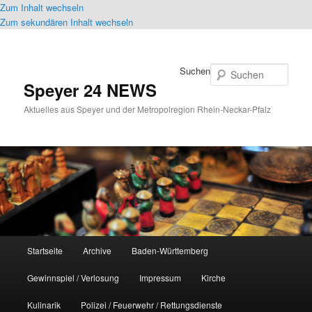
Zum Inhalt wechseln
Zum sekundären Inhalt wechseln
Suchen
Speyer 24 NEWS
Aktuelles aus Speyer und der Metropolregion Rhein-Neckar-Pfalz
Hauptmenü
Startseite
Archive
Baden-Württemberg
Gewinnspiel / Verlosung
Impressum
Kirche
Kulinarik
Polizei / Feuerwehr / Rettungsdienste