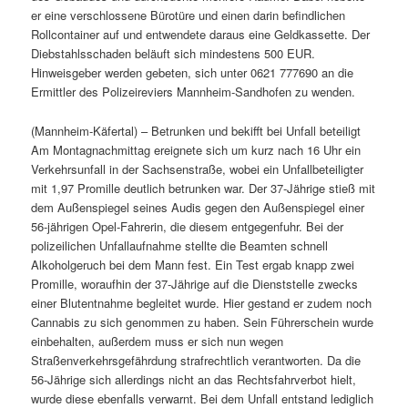
er eine verschlossene Bürotüre und einen darin befindlichen
Rollcontainer auf und entwendete daraus eine Geldkassette. Der
Diebstahlsschaden beläuft sich mindestens 500 EUR.
Hinweisgeber werden gebeten, sich unter 0621 777690 an die
Ermittler des Polizeireviers Mannheim-Sandhofen zu wenden.
(Mannheim-Käfertal) – Betrunken und bekifft bei Unfall beteiligt
Am Montagnachmittag ereignete sich um kurz nach 16 Uhr ein
Verkehrsunfall in der Sachsenstraße, wobei ein Unfallbeteiligter
mit 1,97 Promille deutlich betrunken war. Der 37-Jährige stieß mit
dem Außenspiegel seines Audis gegen den Außenspiegel einer
56-jährigen Opel-Fahrerin, die diesem entgegenfuhr. Bei der
polizeilichen Unfallaufnahme stellte die Beamten schnell
Alkoholgeruch bei dem Mann fest. Ein Test ergab knapp zwei
Promille, woraufhin der 37-Jährige auf die Dienststelle zwecks
einer Blutentnahme begleitet wurde. Hier gestand er zudem noch
Cannabis zu sich genommen zu haben. Sein Führerschein wurde
einbehalten, außerdem muss er sich nun wegen
Straßenverkehrsgefährdung strafrechtlich verantworten. Da die
56-Jährige sich allerdings nicht an das Rechtsfahrverbot hielt,
wurde diese ebenfalls verwarnt. Bei dem Unfall entstand lediglich