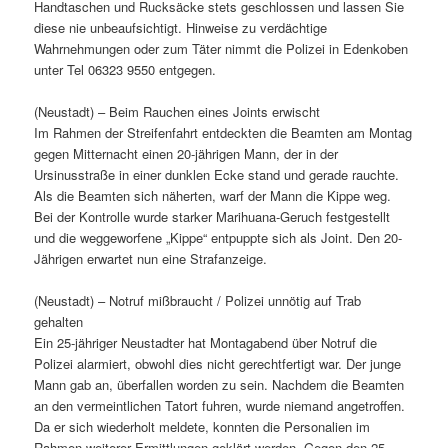
Handtaschen und Rucksäcke stets geschlossen und lassen Sie
diese nie unbeaufsichtigt. Hinweise zu verdächtige
Wahrnehmungen oder zum Täter nimmt die Polizei in Edenkoben
unter Tel 06323 9550 entgegen.
(Neustadt) – Beim Rauchen eines Joints erwischt
Im Rahmen der Streifenfahrt entdeckten die Beamten am Montag
gegen Mitternacht einen 20-jährigen Mann, der in der
Ursinusstraße in einer dunklen Ecke stand und gerade rauchte.
Als die Beamten sich näherten, warf der Mann die Kippe weg.
Bei der Kontrolle wurde starker Marihuana-Geruch festgestellt
und die weggeworfene „Kippe“ entpuppte sich als Joint. Den 20-
Jährigen erwartet nun eine Strafanzeige.
(Neustadt) – Notruf mißbraucht / Polizei unnötig auf Trab
gehalten
Ein 25-jähriger Neustadter hat Montagabend über Notruf die
Polizei alarmiert, obwohl dies nicht gerechtfertigt war. Der junge
Mann gab an, überfallen worden zu sein. Nachdem die Beamten
an den vermeintlichen Tatort fuhren, wurde niemand angetroffen.
Da er sich wiederholt meldete, konnten die Personalien im
Rahmen weiterer Ermittlungen geklärt werden. Gegen den 25-