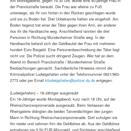
Am Montagabend, gegen 19.30 Uhr, wurde eine 40-jährige Frau in
der Pranckstraße beraubt. Die Frau war alleine zu Fuß
unterwegs, als ihr von hinten in den Rücken geschlagen wurde
und sie zu Boden fiel. Drei Unbekannte hatten sie eingeholt. Am
Boden liegend trat einer der Täter gegen ihren Arm, ein anderer
riss ihr die Handtasche weg. Anschließend rannten die drei
Personen in Richtung Mundenheimer Straße weg. In der
Handtasche befand sich der Geldbeutel der Frau mit mehreren
hundert Euro Bargeld. Eine Personenbeschreibung der Täter liegt
nicht vor. Die Polizei sucht dringend Zeugen. Wer hat an dem
Abend im Bereich Pranckstraße / Mundenheimer Straße
Beobachtungen gemacht. Sachdienliche Hinweise nimmt die
Kriminalpolizei Ludwigshafen unter der Telefonnummer 0621/963-
2773 oder per Email
kiludwigshafen@polizei.rlp.de
entgegen.
(Ludwigshafen) – 18-Jähriger ausgeraubt
Ein 18-Jähriger wurde Montagabend, kurz nach 18 Uhr, auf der
Rheinschanzenpromenade ausgeraubt. Beim Verlassen der
Rheingalerie drängten die beiden Tatverdächtigen den jungen
Mann in Richtung Rheinschanzenpromenade. Dort schulgen sie
ihn nieder und nahmen ihm die Geldbörse ab. Aus der Geldbörse
entnahmen sie 5,50 EUR Münzgeld, und flüchteten anschließend