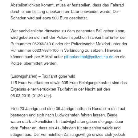
Abstellörtlichkeit kommt, muss er feststellen, dass das Fahrrad
durch einen bislang unbekannten Täter entwendet wurde. Der
Schaden wird auf etwa 500 Euro geschätzt.
Wer sachdienliche Hinweise zu dem genannten Fall geben kann,
wird gebeten sich mit der Polizeiinspektion Frankenthal unter der
Rufnummer 06233/313-0 oder der Polizeiwache Maxdorf unter der
Rufnummer 06237/934-100 in Verbindung zu setzen. Hinweise
können auch per E-Mail unter
pifrankenthal@polizei.rlp.de
an die
Polizei übermittelt werden.
(Ludwigshafen) – Taxifahrt gone wild
115 Euro Fahrtkosten sowie 335 Euro Reinigungskosten sind das
Ergebnis einer verrückten Taxifahrt in der Nacht auf den
05.03.2019 (01:30 Uhr).
Eine 23-Jährige und eine 36-Jährige hatten in Bensheim ein Taxi
bestiegen und sich nach Ludwigshafen fahren lassen. Beide
waren stark alkoholisiert. In Ludwigshafen gaben sie gegenüber
dem Fahrer an, dass ein 41-Jährigen für sie zahlen würde und
stiegen aus. Der vermeintlich Zahlungswillige erwies sich jedoch