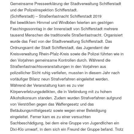
Gemeinsame Presseerklärung der Stadtverwaltung Schifferstadt
und der Polizeiinspektion Schifferstadt.
(Schifferstadt) – Straßenfastnacht Schifferstadt 2019
Bei bewölktem Himmel und Windböen feierten am gestrigen
Faschingssonntag in der Innenstadt von Schifferstadt mehrere
tausend Menschen die traditionelle Straßenfastnacht. Organisiert
wurde das Fest von der Stadtverwaltung Schifferstadt. Das
Ordnungsamt der Stadt Schifferstadt, das Jugendamt der
Kreisverwaltung Rhein-Pfalz-Kreis sowie die Polizei führten wie in
den Vorjahren gemeinsame Kontrollen durch. Während die
Straßenfastnachtsveranstaltungen in den Vorjahren aus
polizeilicher Sicht ruhig verliefen, mussten in diesem Jahr nach
vorläufiger Bilanz neun Strafverfahren eingeleitet werden.
Während der Veranstaltung kam es zu vier
Körperverletzungsdelikten, die in Verbindung mit zu hohem
Alkoholkonsum standen. Zudem wurden Strafverfahren aufgrund
von Verstößen gegen das Waffengesetz und das
Betäubungsmittelgesetz sowie wegen einer Beleidigung
eingeleitet. Ferner kam es zu einer versuchten
Sachbeschädigung, bei dem eine Gruppe von Jugendlichen ein
Dixi-Klo umwarf, in dem sich ein Freund der Gruppe befand. Trotz