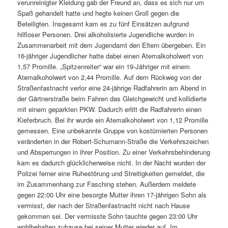
verunreinigter Kleidung gab der Freund an, dass es sich nur um
Spaß gehandelt hatte und hegte keinen Groll gegen die
Beteiligten. Insgesamt kam es zu fünf Einsätzen aufgrund
hilfloser Personen. Drei alkoholisierte Jugendliche wurden in
Zusammenarbeit mit dem Jugendamt den Eltern übergeben. Ein
16-jähriger Jugendlicher hatte dabei einen Atemalkoholwert von
1,57 Promille. „Spitzenreiter“ war ein 19-Jähriger mit einem
Atemalkoholwert von 2,44 Promille. Auf dem Rückweg von der
Straßenfastnacht verlor eine 24-jährige Radfahrerin am Abend in
der Gärtnerstraße beim Fahren das Gleichgewicht und kollidierte
mit einem geparkten PKW. Dadurch erlitt die Radfahrerin einen
Kieferbruch. Bei ihr wurde ein Atemalkoholwert von 1,12 Promille
gemessen. Eine unbekannte Gruppe von kostümierten Personen
veränderten in der Robert-Schumann-Straße die Verkehrszeichen
und Absperrungen in ihrer Position. Zu einer Verkehrsbehinderung
kam es dadurch glücklicherweise nicht. In der Nacht wurden der
Polizei ferner eine Ruhestörung und Streitigkeiten gemeldet, die
im Zusammenhang zur Fasching stehen. Außerdem meldete
gegen 22:00 Uhr eine besorgte Mutter ihren 17-jährigen Sohn als
vermisst, der nach der Straßenfastnacht nicht nach Hause
gekommen sei. Der vermisste Sohn tauchte gegen 23:00 Uhr
wohlbehalten zuhause bei seiner Mutter wieder auf. Im