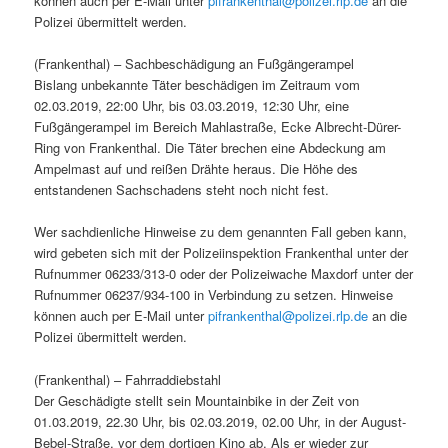
können auch per E-Mail unter
pifrankenthal@polizei.rlp.de
an die
Polizei übermittelt werden.
(Frankenthal) – Sachbeschädigung an Fußgängerampel
Bislang unbekannte Täter beschädigen im Zeitraum vom
02.03.2019, 22:00 Uhr, bis 03.03.2019, 12:30 Uhr, eine
Fußgängerampel im Bereich Mahlastraße, Ecke Albrecht-Dürer-
Ring von Frankenthal. Die Täter brechen eine Abdeckung am
Ampelmast auf und reißen Drähte heraus. Die Höhe des
entstandenen Sachschadens steht noch nicht fest.
Wer sachdienliche Hinweise zu dem genannten Fall geben kann,
wird gebeten sich mit der Polizeiinspektion Frankenthal unter der
Rufnummer 06233/313-0 oder der Polizeiwache Maxdorf unter der
Rufnummer 06237/934-100 in Verbindung zu setzen. Hinweise
können auch per E-Mail unter
pifrankenthal@polizei.rlp.de
an die
Polizei übermittelt werden.
(Frankenthal) – Fahrraddiebstahl
Der Geschädigte stellt sein Mountainbike in der Zeit von
01.03.2019, 22.30 Uhr, bis 02.03.2019, 02.00 Uhr, in der August-
Bebel-Straße, vor dem dortigen Kino ab. Als er wieder zur