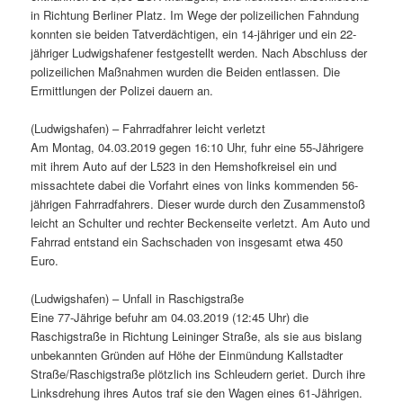
in Richtung Berliner Platz. Im Wege der polizeilichen Fahndung
konnten sie beiden Tatverdächtigen, ein 14-jähriger und ein 22-
jähriger Ludwigshafener festgestellt werden. Nach Abschluss der
polizeilichen Maßnahmen wurden die Beiden entlassen. Die
Ermittlungen der Polizei dauern an.
(Ludwigshafen) – Fahrradfahrer leicht verletzt
Am Montag, 04.03.2019 gegen 16:10 Uhr, fuhr eine 55-Jährigere
mit ihrem Auto auf der L523 in den Hemshofkreisel ein und
missachtete dabei die Vorfahrt eines von links kommenden 56-
jährigen Fahrradfahrers. Dieser wurde durch den Zusammenstoß
leicht an Schulter und rechter Beckenseite verletzt. Am Auto und
Fahrrad entstand ein Sachschaden von insgesamt etwa 450
Euro.
(Ludwigshafen) – Unfall in Raschigstraße
Eine 77-Jährige befuhr am 04.03.2019 (12:45 Uhr) die
Raschigstraße in Richtung Leininger Straße, als sie aus bislang
unbekannten Gründen auf Höhe der Einmündung Kallstadter
Straße/Raschigstraße plötzlich ins Schleudern geriet. Durch ihre
Linksdrehung ihres Autos traf sie den Wagen eines 61-Jährigen.