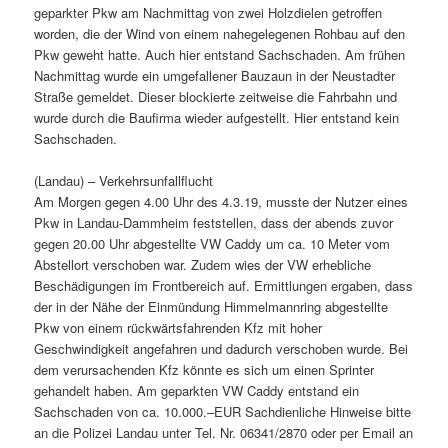
geparkter Pkw am Nachmittag von zwei Holzdielen getroffen
worden, die der Wind von einem nahegelegenen Rohbau auf den
Pkw geweht hatte. Auch hier entstand Sachschaden. Am frühen
Nachmittag wurde ein umgefallener Bauzaun in der Neustadter
Straße gemeldet. Dieser blockierte zeitweise die Fahrbahn und
wurde durch die Baufirma wieder aufgestellt. Hier entstand kein
Sachschaden.
(Landau) – Verkehrsunfallflucht
Am Morgen gegen 4.00 Uhr des 4.3.19, musste der Nutzer eines
Pkw in Landau-Dammheim feststellen, dass der abends zuvor
gegen 20.00 Uhr abgestellte VW Caddy um ca. 10 Meter vom
Abstellort verschoben war. Zudem wies der VW erhebliche
Beschädigungen im Frontbereich auf. Ermittlungen ergaben, dass
der in der Nähe der Einmündung Himmelmannring abgestellte
Pkw von einem rückwärtsfahrenden Kfz mit hoher
Geschwindigkeit angefahren und dadurch verschoben wurde. Bei
dem verursachenden Kfz könnte es sich um einen Sprinter
gehandelt haben. Am geparkten VW Caddy entstand ein
Sachschaden von ca. 10.000.–EUR Sachdienliche Hinweise bitte
an die Polizei Landau unter Tel. Nr. 06341/2870 oder per Email an