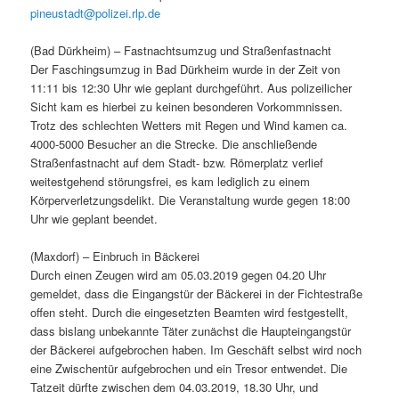
pineustadt@polizei.rlp.de
(Bad Dürkheim) – Fastnachtsumzug und Straßenfastnacht
Der Faschingsumzug in Bad Dürkheim wurde in der Zeit von
11:11 bis 12:30 Uhr wie geplant durchgeführt. Aus polizeilicher
Sicht kam es hierbei zu keinen besonderen Vorkommnissen.
Trotz des schlechten Wetters mit Regen und Wind kamen ca.
4000-5000 Besucher an die Strecke. Die anschließende
Straßenfastnacht auf dem Stadt- bzw. Römerplatz verlief
weitestgehend störungsfrei, es kam lediglich zu einem
Körperverletzungsdelikt. Die Veranstaltung wurde gegen 18:00
Uhr wie geplant beendet.
(Maxdorf) – Einbruch in Bäckerei
Durch einen Zeugen wird am 05.03.2019 gegen 04.20 Uhr
gemeldet, dass die Eingangstür der Bäckerei in der Fichtestraße
offen steht. Durch die eingesetzten Beamten wird festgestellt,
dass bislang unbekannte Täter zunächst die Haupteingangstür
der Bäckerei aufgebrochen haben. Im Geschäft selbst wird noch
eine Zwischentür aufgebrochen und ein Tresor entwendet. Die
Tatzeit dürfte zwischen dem 04.03.2019, 18.30 Uhr, und