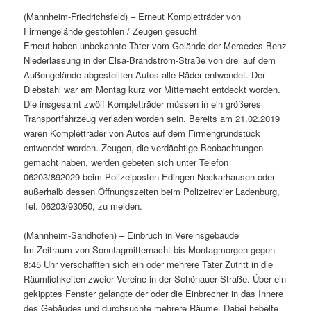
(Mannheim-Friedrichsfeld) – Erneut Kompletträder von
Firmengelände gestohlen / Zeugen gesucht
Erneut haben unbekannte Täter vom Gelände der Mercedes-Benz
Niederlassung in der Elsa-Brändström-Straße von drei auf dem
Außengelände abgestellten Autos alle Räder entwendet. Der
Diebstahl war am Montag kurz vor Mitternacht entdeckt worden.
Die insgesamt zwölf Kompletträder müssen in ein größeres
Transportfahrzeug verladen worden sein. Bereits am 21.02.2019
waren Kompletträder von Autos auf dem Firmengrundstück
entwendet worden. Zeugen, die verdächtige Beobachtungen
gemacht haben, werden gebeten sich unter Telefon
06203/892029 beim Polizeiposten Edingen-Neckarhausen oder
außerhalb dessen Öffnungszeiten beim Polizeirevier Ladenburg,
Tel. 06203/93050, zu melden.
(Mannheim-Sandhofen) – Einbruch in Vereinsgebäude
Im Zeitraum von Sonntagmitternacht bis Montagmorgen gegen
8:45 Uhr verschafften sich ein oder mehrere Täter Zutritt in die
Räumlichkeiten zweier Vereine in der Schönauer Straße. Über ein
gekipptes Fenster gelangte der oder die Einbrecher in das Innere
des Gebäudes und durchsuchte mehrere Räume. Dabei hebelte