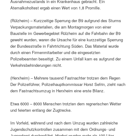
Ausnahmezustands in ein Krankenhaus gebracht. Ein
Atemalkoholtest ergab einen Wert von 1,8 Promille.
(Rülzheim) – Kurzzeitige Sperrung der B9 aufgrund des Sturms
Verpackungsmaterialien, die am Montagmorgen von einer
Baustelle im Gewerbegebiet Rülzheim auf die Fahrbahn der B9
geweht wurden, waren die Ursache für eine kurzzeitige Sperrung
der Bundesstraße in Fahrtrichtung Süden. Das Material wurde
durch einen Firmenmitarbeiter und die eingesetzten
Polizeibeamten beseitigt. Zu einem Unfall kam es aufgrund der
Verkehrsbehinderungen nicht.
(Herxheim) – Mehrere tausend Fastnachter trotzen dem Regen
Der Polizeiführer, Polizeihauptkommissar Horst Sefrin, zieht nach
dem Fastnachtsumzug in Herxheim eine erste Bilanz.
Etwa 6000 – 8000 Menschen trotzten dem regnerischen Wetter
und feierten entlang der Zugtrecke.
Im Vorfeld, während und nach dem Umzug wurden zahlreiche
Jugendschutzkontrollen zusammen mit dem Ordnungs- und
Jugendamt durchgeführt. Hierbei wurden mehr als 100 Liter