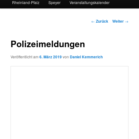
Rheinland-Pfalz
Speyer
Veranstaltungskalender
Beitrags-
←
Zurück
Weiter
→
Navigation
Polizeimeldungen
Veröffentlicht am
6. März 2019
von
Daniel Kemmerich