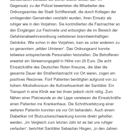
Gegensatz zu der Polizei bewerteten die Mitarbeiter des
Ordnungsamtes der Stadt Schifferstadt, die durch Kollegen der
umliegenden Gemeinden verstärkt wurden, ihren Einsatz als
ruhiger wie in den Vorjahren. Sie kontrollierten die Fastnachter an
den Eingängen zur Festmeile und entsorgten die im Bereich der
Gefahrenabwehrverordnung verbotenen branntweinhaltigen
Getränke. Wie schon in den Vorjahren, kam es unter anderem zu
so genanntem „wilden Urinieren“. Das Ordnungsamt konnte
teilweise entsprechende Personalien feststellen. Die Betroffenen
erwartet ein Verwarnungsgeld in Höhe von 25 Euro. Die acht
Einsatzkräfte des Deutschen Roten Kreuzes, die über die
gesamte Dauer der Straßenfastnacht vor Ort waren, zogen ein
positives Resümee. Fünf Patienten benötigten aufgrund von zu
hohem Alkoholkonsum die Aufmerksamkeit der Sanitäter. Ein
Transport in eine Klinik war bei ihnen jedoch nicht nötig. Zum
Nähen einer Platzwunde an der Lippe verwiesen die Einsatzkräfte
einen Patienten ins Krankenhaus. Die Schnittverletzung einer
weiteren Patientin konnten sie vor Ort behandeln. Auch einem
Diabetiker mit Blutzuckerschwankung konnte direkt geholfen
werden. „Im Vergleich zum letzten Jahr ist es bei uns ruhiger
verlaufen“, berichtet Sanitäter Sebastian Hisgen, „in den Jahren