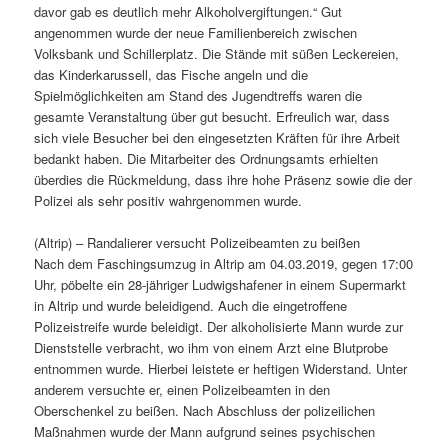
davor gab es deutlich mehr Alkoholvergiftungen.“ Gut
angenommen wurde der neue Familienbereich zwischen
Volksbank und Schillerplatz. Die Stände mit süßen Leckereien,
das Kinderkarussell, das Fische angeln und die
Spielmöglichkeiten am Stand des Jugendtreffs waren die
gesamte Veranstaltung über gut besucht. Erfreulich war, dass
sich viele Besucher bei den eingesetzten Kräften für ihre Arbeit
bedankt haben. Die Mitarbeiter des Ordnungsamts erhielten
überdies die Rückmeldung, dass ihre hohe Präsenz sowie die der
Polizei als sehr positiv wahrgenommen wurde.
(Altrip) – Randalierer versucht Polizeibeamten zu beißen
Nach dem Faschingsumzug in Altrip am 04.03.2019, gegen 17:00
Uhr, pöbelte ein 28-jähriger Ludwigshafener in einem Supermarkt
in Altrip und wurde beleidigend. Auch die eingetroffene
Polizeistreife wurde beleidigt. Der alkoholisierte Mann wurde zur
Dienststelle verbracht, wo ihm von einem Arzt eine Blutprobe
entnommen wurde. Hierbei leistete er heftigen Widerstand. Unter
anderem versuchte er, einen Polizeibeamten in den
Oberschenkel zu beißen. Nach Abschluss der polizeilichen
Maßnahmen wurde der Mann aufgrund seines psychischen