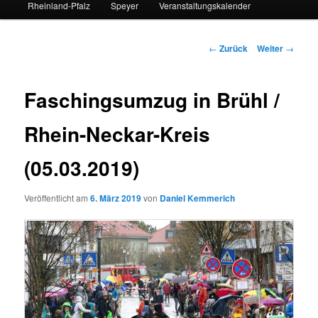
Rheinland-Pfalz
Speyer
Veranstaltungskalender
Beitrags-
←
Zurück
Weiter
→
Navigation
Faschingsumzug in Brühl /
Rhein-Neckar-Kreis
(05.03.2019)
Veröffentlicht am
6. März 2019
von
Daniel Kemmerich