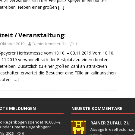
 2024 verwandelt sich der Festplatz Speyer in ein buntes
sonensuche / Öffentlichkeitsfahndung
BLAULICHTMELDUNGEN
treiben. Neben einer großen
[…]
sonensuche / Vermisste Person
BLAULICHTMELDUNGEN
ldung Polizei
BLAULICHTMELDUNGEN
tlichkeitsfahndung
BLAULICHTMELDUNGEN
izeit / Veranstaltung:
elt – Militärischer Übungsplatz Dudenhofen / Speyer
UMWELT
 Oktober 2019
Daniel Kemmerich
1
Speyerer Herbstmesse vom 18.10. – 03.11.2019 Vom 18.10.
3.11.2019 verwandelt sich der Festplatz zu einem bunten
bogen spendet 10.000.- € an „Kinder unterm Regenbogen“
treiben. Zusätzlich zu einer großen Zahl an attraktiven
eschäften erwartet die Besucher eine Fülle an kulinarischen
boten.
[…]
/ Blitzer / Geschwindigkeitsmessung für die KW 19 (05.05. –
GKEITSKONTROLLE
uipe gewinnt vor der Schweiz den Longines EEF Nations Cup im
TZTE MELDUNGEN
NEUESTE KOMMENTARE
-WÜRTTEMBERG
o Regenbogen spendet 10.000.- €
RAINER ZUFALL ZU
eum Speyer / Brazzeltag
SPEYER
„Kinder unterm Regenbogen“
Absage Brezelfestumzu
 Mai 2025
0