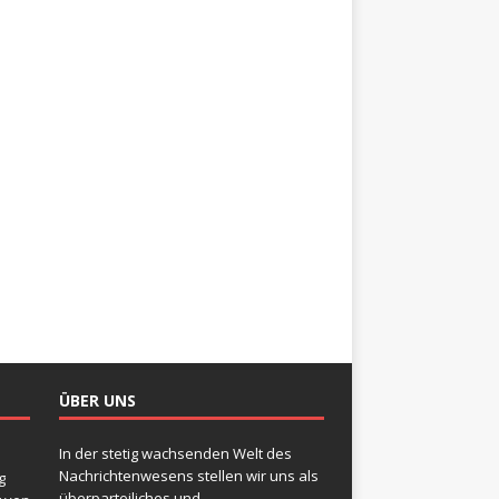
ÜBER UNS
In der stetig wachsenden Welt des
Nachrichtenwesens stellen wir uns als
g
überparteiliches und