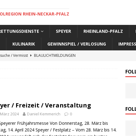
OLREGION RHEIN-NECKAR-PFALZ
 RETTUNGSDIENSTE
SPEYER
RHEINLAND-PFALZ
KULINARIK
GEWINNSPIEL / VERLOSUNG
IMPRES
suche / Vermisst
BLAULICHTMELDUNGEN
suche / Vermisst
BLAULICHTMELDUNGEN
FOL
suche / Vermisst
BLAULICHTMELDUNGEN
suche / Vermisst
SPEYER AKTUELL
suche / Vermisst
BLAULICHTMELDUNGEN
yer / Freizeit / Veranstaltung
nensuche / Vermisst
BLAULICHTMELDUNGEN
FOL
 März 2024
Daniel Kemmerich
0
nensuche / Vermisst
BLAULICHTMELDUNGEN
Speyerer Frühjahrsmesse Von Donnerstag, 28. März bis
e Warnmeldung der Polizei
BLAULICHTMELDUNGEN
ag, 14. April 2024 Speyer / Festplatz – Vom 28. März bis 14.