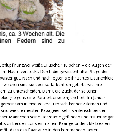
chlupf nur zwei weiße „Puschel“ zu sehen – die Augen der
 im Flaum versteckt. Durch die gewissenhafte Pflege der
hwister gut. Nach und nach legten sie ihr zartes Daunenkleid
Inzwischen sind sie ebenso farbenfroh gefärbt wie ihre
ern zu unterscheiden. Damit die Zucht der seltenen
lberg eigens eine Partnerbörse eingerichtet: Im Januar
emeinsam in eine Voliere, um sich kennenzulernen und
s sind wie die meisten Papageien sehr wählerisch bei der
s unser Männchen seine Herzdame gefunden und mit ihr sogar
at sich bei den Loris einmal ein Paar gefunden, bleib es ein
offt, dass das Paar auch in den kommenden Jahren