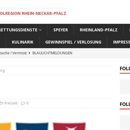
OLREGION RHEIN-NECKAR-PFALZ
 RETTUNGSDIENSTE
SPEYER
RHEINLAND-PFALZ
KULINARIK
GEWINNSPIEL / VERLOSUNG
IMPRES
suche / Vermisst
BLAULICHTMELDUNGEN
suche / Vermisst
BLAULICHTMELDUNGEN
FOL
erg
suche / Vermisst
BLAULICHTMELDUNGEN
suche / Vermisst
SPEYER AKTUELL
suche / Vermisst
BLAULICHTMELDUNGEN
nensuche / Vermisst
BLAULICHTMELDUNGEN
Freizeit
0
FOL
nensuche / Vermisst
BLAULICHTMELDUNGEN
e Warnmeldung der Polizei
BLAULICHTMELDUNGEN