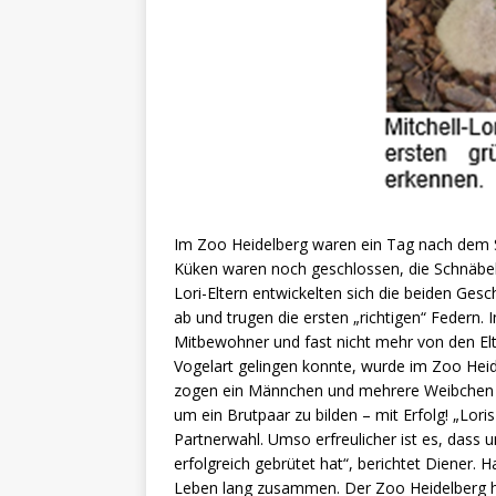
Im Zoo Heidelberg waren ein Tag nach dem S
Küken waren noch geschlossen, die Schnäbel
Lori-Eltern entwickelten sich die beiden Gesc
ab und trugen die ersten „richtigen“ Federn. 
Mitbewohner und fast nicht mehr von den Elt
Vogelart gelingen konnte, wurde im Zoo Heide
zogen ein Männchen und mehrere Weibchen g
um ein Brutpaar zu bilden – mit Erfolg! „Lori
Partnerwahl. Umso erfreulicher ist es, das
erfolgreich gebrütet hat“, berichtet Diener. H
Leben lang zusammen. Der Zoo Heidelberg h