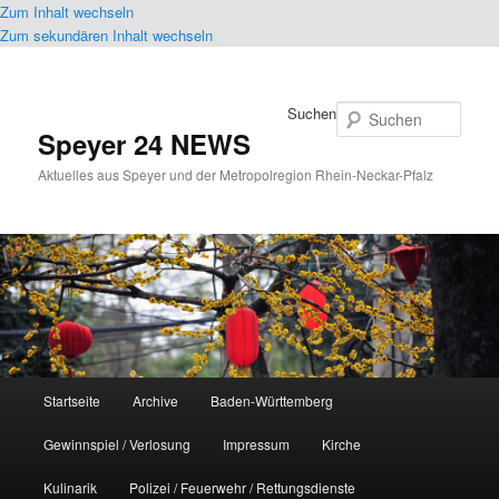
Zum Inhalt wechseln
Zum sekundären Inhalt wechseln
Suchen
Speyer 24 NEWS
Aktuelles aus Speyer und der Metropolregion Rhein-Neckar-Pfalz
Hauptmenü
Startseite
Archive
Baden-Württemberg
Gewinnspiel / Verlosung
Impressum
Kirche
Kulinarik
Polizei / Feuerwehr / Rettungsdienste