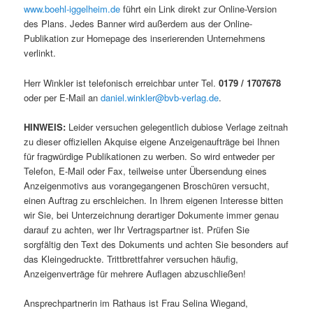
www.boehl-iggelheim.de
führt ein Link direkt zur Online-Version
des Plans. Jedes Banner wird außerdem aus der Online-
Publikation zur Homepage des inserierenden Unternehmens
verlinkt.
Herr Winkler ist telefonisch erreichbar unter Tel.
0179 / 1707678
oder per E-Mail an
daniel.winkler@bvb-verlag.de
.
HINWEIS:
Leider versuchen gelegentlich dubiose Verlage zeitnah
zu dieser offiziellen Akquise eigene Anzeigenaufträge bei Ihnen
für fragwürdige Publikationen zu werben. So wird entweder per
Telefon, E-Mail oder Fax, teilweise unter Übersendung eines
Anzeigenmotivs aus vorangegangenen Broschüren versucht,
einen Auftrag zu erschleichen. In Ihrem eigenen Interesse bitten
wir Sie, bei Unterzeichnung derartiger Dokumente immer genau
darauf zu achten, wer Ihr Vertragspartner ist. Prüfen Sie
sorgfältig den Text des Dokuments und achten Sie besonders auf
das Kleingedruckte. Trittbrettfahrer versuchen häufig,
Anzeigenverträge für mehrere Auflagen abzuschließen!
Ansprechpartnerin im Rathaus ist Frau Selina Wiegand,