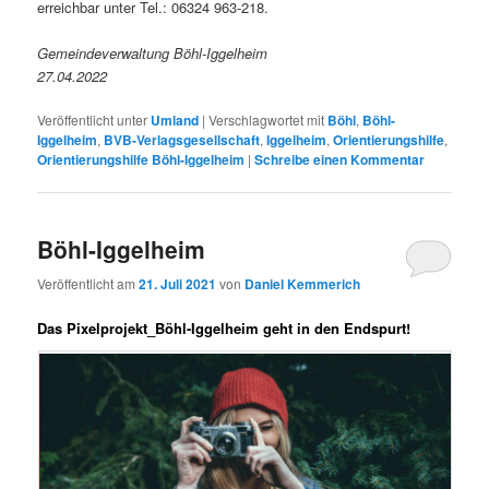
erreichbar unter Tel.: 06324 963-218.
Gemeindeverwaltung Böhl-Iggelheim
27.04.2022
Veröffentlicht unter
Umland
|
Verschlagwortet mit
Böhl
,
Böhl-
Iggelheim
,
BVB-Verlagsgesellschaft
,
Iggelheim
,
Orientierungshilfe
,
Orientierungshilfe Böhl-Iggelheim
|
Schreibe einen Kommentar
Böhl-Iggelheim
Veröffentlicht am
21. Juli 2021
von
Daniel Kemmerich
Das Pixelprojekt_Böhl-Iggelheim geht in den Endspurt!