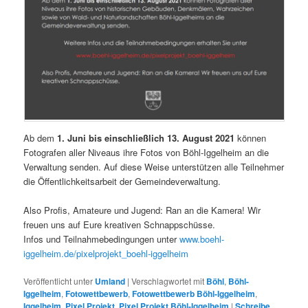
Ab dem
1. Juni bis einschließlich 13. August 2021
können
Fotografen aller Niveaus ihre Fotos von Böhl-Iggelheim an die
Verwaltung senden. Auf diese Weise unterstützen alle Teilnehmer
die Öffentlichkeitsarbeit der Gemeindeverwaltung.
Also Profis, Amateure und Jugend: Ran an die Kamera! Wir
freuen uns auf Eure kreativen Schnappschüsse.
Infos und Teilnahmebedingungen unter
www.boehl-
iggelheim.de/pixelprojekt_boehl-iggelheim
Veröffentlicht unter
Umland
|
Verschlagwortet mit
Böhl
,
Böhl-
Iggelheim
,
Fotowettbewerb
,
Fotowettbewerb Böhl-Iggelheim
,
Iggelheim
,
Pixel Projekt
,
Pixel Projekt Böhl-Iggelheim
|
Schreibe