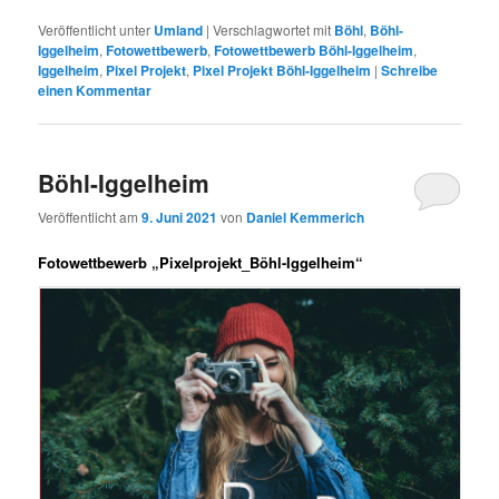
Veröffentlicht unter
Umland
|
Verschlagwortet mit
Böhl
,
Böhl-
Iggelheim
,
Fotowettbewerb
,
Fotowettbewerb Böhl-Iggelheim
,
Iggelheim
,
Pixel Projekt
,
Pixel Projekt Böhl-Iggelheim
|
Schreibe
einen Kommentar
Böhl-Iggelheim
Veröffentlicht am
9. Juni 2021
von
Daniel Kemmerich
Fotowettbewerb „Pixelprojekt_Böhl-Iggelheim“