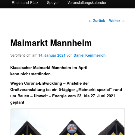
Rheinland-Pfalz
Speyer
Veranstaltungskalender
Beitrags-
←
Zurück
Weiter
→
Navigation
Maimarkt Mannheim
Veröffentlicht am
14. Januar 2021
von
Daniel Kemmerich
Klassischer Maimarkt Mannheim im April
kann nicht stattfinden
Wegen Corona-Entwicklung – Anstelle der
Großveranstaltung ist ein 5-tägiger „Maimarkt spezial“ rund
um Bauen – Umwelt – Energie vom 23. bis 27. Juni 2021
geplant