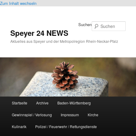
Zum Inhalt wechseln
Suchen
Speyer 24 NEWS
Aktuelles aus Speyer und der Metropolregion Rhein-Neckar-Pfalz
Hauptmenü
Startseite
Archive
Baden-Württemberg
Gewinnspiel / Verlosung
Impressum
Kirche
Kulinarik
Polizei / Feuerwehr / Rettungsdienste