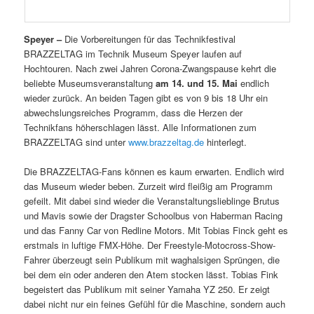
Speyer –
Die Vorbereitungen für das Technikfestival
BRAZZELTAG im Technik Museum Speyer laufen auf
Hochtouren. Nach zwei Jahren Corona-Zwangspause kehrt die
beliebte Museumsveranstaltung
am 14. und 15. Mai
endlich
wieder zurück. An beiden Tagen gibt es von 9 bis 18 Uhr ein
abwechslungsreiches Programm, dass die Herzen der
Technikfans höherschlagen lässt. Alle Informationen zum
BRAZZELTAG sind unter
www.brazzeltag.de
hinterlegt.
Die BRAZZELTAG-Fans können es kaum erwarten. Endlich wird
das Museum wieder beben. Zurzeit wird fleißig am Programm
gefeilt. Mit dabei sind wieder die Veranstaltungslieblinge Brutus
und Mavis sowie der Dragster Schoolbus von Haberman Racing
und das Fanny Car von Redline Motors. Mit Tobias Finck geht es
erstmals in luftige FMX-Höhe. Der Freestyle-Motocross-Show-
Fahrer überzeugt sein Publikum mit waghalsigen Sprüngen, die
bei dem ein oder anderen den Atem stocken lässt. Tobias Fink
begeistert das Publikum mit seiner Yamaha YZ 250. Er zeigt
dabei nicht nur ein feines Gefühl für die Maschine, sondern auch