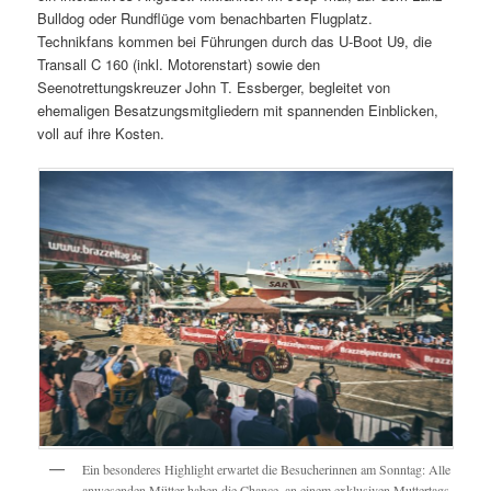
Bulldog oder Rundflüge vom benachbarten Flugplatz.
Technikfans kommen bei Führungen durch das U-Boot U9, die
Transall C 160 (inkl. Motorenstart) sowie den
Seenotrettungskreuzer John T. Essberger, begleitet von
ehemaligen Besatzungsmitgliedern mit spannenden Einblicken,
voll auf ihre Kosten.
Ein besonderes Highlight erwartet die Besucherinnen am Sonntag: Alle
anwesenden Mütter haben die Chance, an einem exklusiven Muttertags-