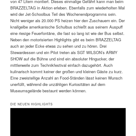
von 47 Litern montiert. Dieses einmalige Gefährt kann man beim
BRAZZELTAG in Aktion erleben. Ebenfalls zum wiederholten Mal
wird der Jet-Schoolbus Teil des Wochenendprogramms sein.
Nicht weniger als 20.000 PS heizen hier den Zuschauern ein. Der
knallgelbe amerikanische Schulbus schießt aus seinem Auspuff
eine riesige Feuerfontäne, die fast so lang ist wie der Bus selbst.
Neben den motorisierten Highlights gibt es beim BRAZZELTAG
auch an jeder Ecke etwas zu sehen und zu hören. Drei
Stewardessen und ein Pilot treten als SGT WILSON’s ARMY
SHOW auf die Bühne und sind ein absoluter Hingucker, der
mittlerweile zum Technikfestival einfach dazugehört. Auch
kulinarisch kommt keiner der großen und kleinen Gäste zu kurz.
Eine zweistellige Anzahl an Food-Ständen lässt keinen Wunsch
unerfüllt, während die unzähligen Kuriositäten auf dem
Museumsgelände bestaunt werden können.
DIE NEUEN HIGHLIGHTS