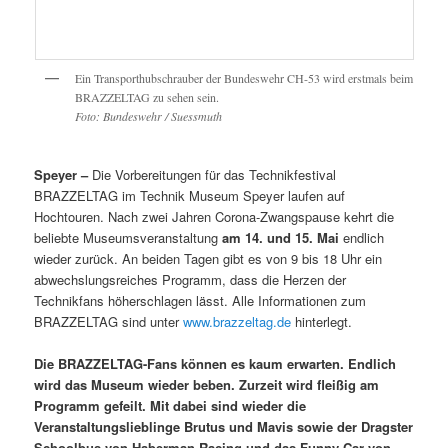
Ein Transporthubschrauber der Bundeswehr CH-53 wird erstmals beim
BRAZZELTAG zu sehen sein.
Foto: Bundeswehr / Suessmuth
Speyer –
Die Vorbereitungen für das Technikfestival
BRAZZELTAG im Technik Museum Speyer laufen auf
Hochtouren. Nach zwei Jahren Corona-Zwangspause kehrt die
beliebte Museumsveranstaltung
am 14. und 15. Mai
endlich
wieder zurück. An beiden Tagen gibt es von 9 bis 18 Uhr ein
abwechslungsreiches Programm, dass die Herzen der
Technikfans höherschlagen lässt. Alle Informationen zum
BRAZZELTAG sind unter
www.brazzeltag.de
hinterlegt.
Die BRAZZELTAG-Fans können es kaum erwarten. Endlich
wird das Museum wieder beben. Zurzeit wird fleißig am
Programm gefeilt. Mit dabei sind wieder die
Veranstaltungslieblinge Brutus und Mavis sowie der Dragster
Schoolbus von Haberman Racing und das Funny Car von