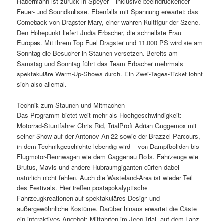
Habermann ist zurück in Speyer – inklusive beeindruckender
Feuer- und Soundkulisse. Ebenfalls mit Spannung erwartet: das
Comeback von Dragster Mary, einer wahren Kultfigur der Szene.
Den Höhepunkt liefert Jndia Erbacher, die schnellste Frau
Europas. Mit ihrem Top Fuel Dragster und 11.000 PS wird sie am
Sonntag die Besucher in Staunen versetzen. Bereits am
Samstag und Sonntag führt das Team Erbacher mehrmals
spektakuläre Warm-Up-Shows durch. Ein Zwei-Tages-Ticket lohnt
sich also allemal.
Technik zum Staunen und Mitmachen
Das Programm bietet weit mehr als Hochgeschwindigkeit:
Motorrad-Stuntfahrer Chris Rid, TrialProfi Adrian Guggemos mit
seiner Show auf der Antonov An-22 sowie der Brazzel-Parcours,
in dem Technikgeschichte lebendig wird – von Dampfboliden bis
Flugmotor-Rennwagen wie dem Gaggenau Rolls. Fahrzeuge wie
Brutus, Mavis und andere Hubraumgiganten dürfen dabei
natürlich nicht fehlen. Auch die Wasteland-Area ist wieder Teil
des Festivals. Hier treffen postapokalyptische
Fahrzeugkreationen auf spektakuläres Design und
außergewöhnliche Kostüme. Darüber hinaus erwartet die Gäste
ein interaktives Angebot: Mitfahrten im Jeep-Trial, auf dem Lanz