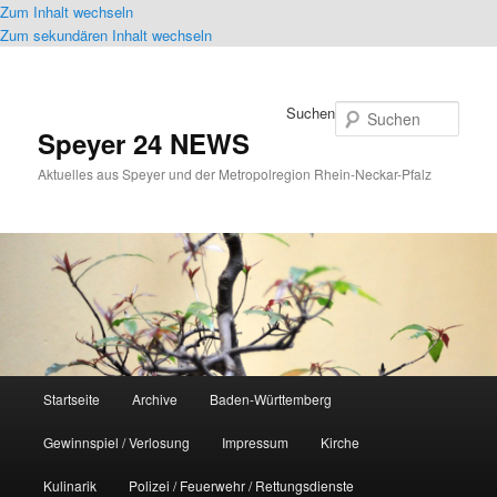
Zum Inhalt wechseln
Zum sekundären Inhalt wechseln
Suchen
Speyer 24 NEWS
Aktuelles aus Speyer und der Metropolregion Rhein-Neckar-Pfalz
Hauptmenü
Startseite
Archive
Baden-Württemberg
Gewinnspiel / Verlosung
Impressum
Kirche
Kulinarik
Polizei / Feuerwehr / Rettungsdienste