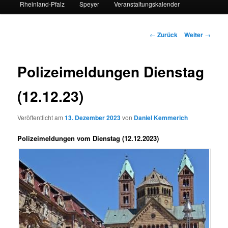
Rheinland-Pfalz
Speyer
Veranstaltungskalender
Beitrags-
←
Zurück
Weiter
→
Navigation
Polizeimeldungen Dienstag
(12.12.23)
Veröffentlicht am
13. Dezember 2023
von
Daniel Kemmerich
Polizeimeldungen vom Dienstag (12.12.2023)