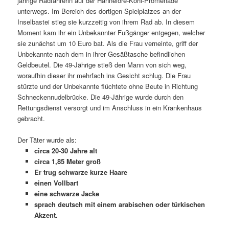
jährige Radfahrerin auf der Hannelore-Kohl-Promenade
unterwegs. Im Bereich des dortigen Spielplatzes an der
Inselbastei stieg sie kurzzeitig von ihrem Rad ab. In diesem
Moment kam ihr ein Unbekannter Fußgänger entgegen, welcher
sie zunächst um 10 Euro bat. Als die Frau verneinte, griff der
Unbekannte nach dem in ihrer Gesäßtasche befindlichen
Geldbeutel. Die 49-Jährige stieß den Mann von sich weg,
woraufhin dieser ihr mehrfach ins Gesicht schlug. Die Frau
stürzte und der Unbekannte flüchtete ohne Beute in Richtung
Schneckennudelbrücke. Die 49-Jährige wurde durch den
Rettungsdienst versorgt und im Anschluss in ein Krankenhaus
gebracht.
Der Täter wurde als:
circa 20-30 Jahre alt
circa 1,85 Meter groß
Er trug schwarze kurze Haare
einen Vollbart
eine schwarze Jacke
sprach deutsch mit einem arabischen oder türkischen
Akzent.