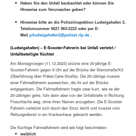
Haben Sie den Unfall beobachtet oder können Sie
Hinweise zum Verursacher geben?
Hinweise bitte an die Polizeiinspektion Ludwigshafen 2,
Telefonnummer 0621 963-2222 oder per E-
Mail
piludwigshafen2@polizei.rlp.de
.
(Ludwigshafen) – E-Scooter-Fahrerin bei Unfall verletzt /
Unfallbeteiligte flüchtet
Am Montagmorgen (11.12.2023) stürzte eine 20-jährige E-
Scooter-Fahrerin gegen 9 Uhr auf der Brücke der Sternstraße/K3
(Überführung über Prälat-Caire-Straße). Die 20-Jährige musste
einer Fahrradfahrerin ausweichen, die ihr auf der Brücke
entgegenkam. Die Fahrradfahrerin fragte zwar kurz, wie es der
20-Jährigen gehe, fuhr dann aber von der Unfallstelle in Richtung
Froschlache weg, ohne ihren Namen anzugeben. Die E-Scooter-
Fahrerin verletzte sich durch den Sturz leicht und musste vom
Rettungsdienst in ein Krankenhaus gebracht werden.
Die flüchtige Fahrradfahrerin wird wie folgt beschrieben:
weiblich