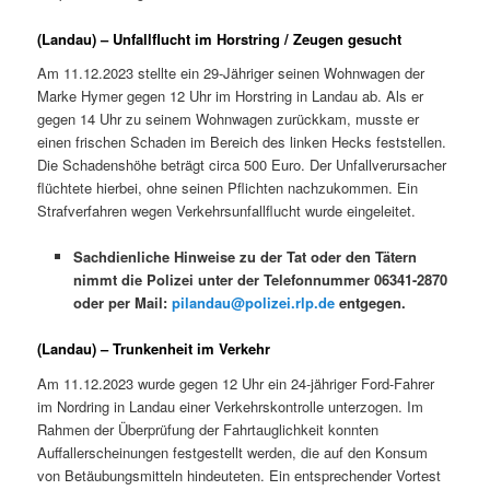
(Landau) – Unfallflucht im Horstring / Zeugen gesucht
Am 11.12.2023 stellte ein 29-Jähriger seinen Wohnwagen der
Marke Hymer gegen 12 Uhr im Horstring in Landau ab. Als er
gegen 14 Uhr zu seinem Wohnwagen zurückkam, musste er
einen frischen Schaden im Bereich des linken Hecks feststellen.
Die Schadenshöhe beträgt circa 500 Euro. Der Unfallverursacher
flüchtete hierbei, ohne seinen Pflichten nachzukommen. Ein
Strafverfahren wegen Verkehrsunfallflucht wurde eingeleitet.
Sachdienliche Hinweise zu der Tat oder den Tätern
nimmt die Polizei unter der Telefonnummer 06341-2870
oder per Mail:
pilandau@polizei.rlp.de
entgegen.
(Landau) – Trunkenheit im Verkehr
Am 11.12.2023 wurde gegen 12 Uhr ein 24-jähriger Ford-Fahrer
im Nordring in Landau einer Verkehrskontrolle unterzogen. Im
Rahmen der Überprüfung der Fahrtauglichkeit konnten
Auffallerscheinungen festgestellt werden, die auf den Konsum
von Betäubungsmitteln hindeuteten. Ein entsprechender Vortest