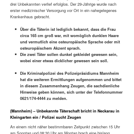
drei Unbekannten verlief erfolglos. Der 29-Jährige wurde nach
erster medizinischer Versorgung vor Ort in ein nahegelegenes
Krankenhaus gebracht.
Über die Täterin ist lediglich bekannt, dass die Frau
circa 165 cm groß war, mit womöglich dunklen Haare
und vermutlich eine osteuropäische Sprache oder mit
osteuropäischem Akzent sprach.
Die zwei Täter sollen dunkel gekleidet gewesen sein,
wobei einer etwas dicklicher gewesen sein soll.
Die Kriminalpolizei des Polizeipräsidiums Mannheim
hat die weiteren Ermittlungen aufgenommen und bittet
in diesem Zusammenhang Zeugen, die sachdienliche
Hinweise geben können, sich unter der Telefonnummer
0621/174-4444 zu melden.
(Mannheim) – Unbekannte Täterschaft bricht in Neckarau in
Kleingarten ein / Polizei sucht Zeugen
An einem nicht näher bestimmbaren Zeitpunkt zwischen 15 Uhr
am Sonntag und 08:30 Uhr am Montag brach eine bislang