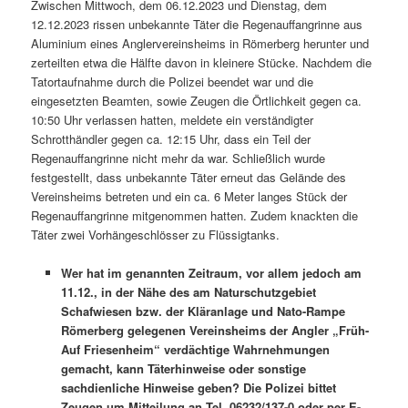
Zwischen Mittwoch, dem 06.12.2023 und Dienstag, dem
12.12.2023 rissen unbekannte Täter die Regenauffangrinne aus
Aluminium eines Anglervereinsheims in Römerberg herunter und
zerteilten etwa die Hälfte davon in kleinere Stücke. Nachdem die
Tatortaufnahme durch die Polizei beendet war und die
eingesetzten Beamten, sowie Zeugen die Örtlichkeit gegen ca.
10:50 Uhr verlassen hatten, meldete ein verständigter
Schrotthändler gegen ca. 12:15 Uhr, dass ein Teil der
Regenauffangrinne nicht mehr da war. Schließlich wurde
festgestellt, dass unbekannte Täter erneut das Gelände des
Vereinsheims betreten und ein ca. 6 Meter langes Stück der
Regenauffangrinne mitgenommen hatten. Zudem knackten die
Täter zwei Vorhängeschlösser zu Flüssigtanks.
Wer hat im genannten Zeitraum, vor allem jedoch am
11.12., in der Nähe des am Naturschutzgebiet
Schafwiesen bzw. der Kläranlage und Nato-Rampe
Römerberg gelegenen Vereinsheims der Angler „Früh-
Auf Friesenheim“ verdächtige Wahrnehmungen
gemacht, kann Täterhinweise oder sonstige
sachdienliche Hinweise geben? Die Polizei bittet
Zeugen um Mitteilung an Tel. 06232/137-0 oder per E-