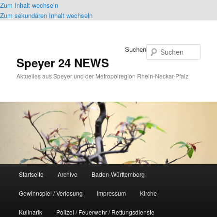
Zum Inhalt wechseln
Zum sekundären Inhalt wechseln
Suchen
Speyer 24 NEWS
Aktuelles aus Speyer und der Metropolregion Rhein-Neckar-Pfalz
Hauptmenü
Startseite
Archive
Baden-Württemberg
Gewinnspiel / Verlosung
Impressum
Kirche
Kulinarik
Polizei / Feuerwehr / Rettungsdienste