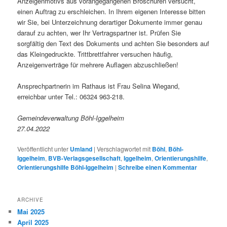
Anzeigenmotivs aus vorangegangenen Broschüren versucht,
einen Auftrag zu erschleichen. In Ihrem eigenen Interesse bitten
wir Sie, bei Unterzeichnung derartiger Dokumente immer genau
darauf zu achten, wer Ihr Vertragspartner ist. Prüfen Sie
sorgfältig den Text des Dokuments und achten Sie besonders auf
das Kleingedruckte. Trittbrettfahrer versuchen häufig,
Anzeigenverträge für mehrere Auflagen abzuschließen!
Ansprechpartnerin im Rathaus ist Frau Selina Wiegand,
erreichbar unter Tel.: 06324 963-218.
Gemeindeverwaltung Böhl-Iggelheim
27.04.2022
Veröffentlicht unter
Umland
|
Verschlagwortet mit
Böhl
,
Böhl-
Iggelheim
,
BVB-Verlagsgesellschaft
,
Iggelheim
,
Orientierungshilfe
,
Orientierungshilfe Böhl-Iggelheim
|
Schreibe einen Kommentar
ARCHIVE
Mai 2025
April 2025