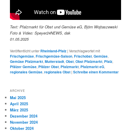
Text: Pfalzmarkt für Obst und Gemüse eG, Björn Wojtaszewski
Foto & Video: Speyer24NEWS, dak
01.05.2025
Veröffentlicht unter
Rheinland-Pfalz
|
Verschlagwortet mit
Frischgemüse
,
Frischgemüse-Saison
,
Frischobst
,
Gemüse
,
Gemüse Pfalzmarkt
,
Mutterstadt
,
Obst
,
Obst Pfalzmarkt
,
Pfalz
,
Pfälzer Gemüse
,
Pfälzer Obst
,
Pfalzmarkt
,
Pfalzmarkt eG
,
regionales Gemüse
,
regionales Obst
|
Schreibe einen Kommentar
ARCHIVE
Mai 2025
April 2025
März 2025
Dezember 2024
November 2024
Oktober 2024