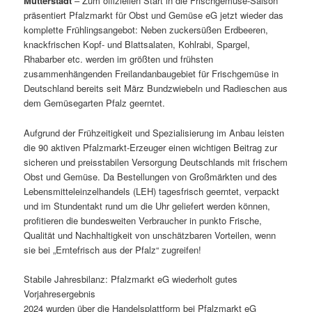
Mutterstadt
– Zum offiziellen Start in die Frischgemüse-Saison
präsentiert Pfalzmarkt für Obst und Gemüse eG jetzt wieder das
komplette Frühlingsangebot: Neben zuckersüßen Erdbeeren,
knackfrischen Kopf- und Blattsalaten, Kohlrabi, Spargel,
Rhabarber etc. werden im größten und frühsten
zusammenhängenden Freilandanbaugebiet für Frischgemüse in
Deutschland bereits seit März Bundzwiebeln und Radieschen aus
dem Gemüsegarten Pfalz geerntet.
Aufgrund der Frühzeitigkeit und Spezialisierung im Anbau leisten
die 90 aktiven Pfalzmarkt-Erzeuger einen wichtigen Beitrag zur
sicheren und preisstabilen Versorgung Deutschlands mit frischem
Obst und Gemüse. Da Bestellungen von Großmärkten und des
Lebensmitteleinzelhandels (LEH) tagesfrisch geerntet, verpackt
und im Stundentakt rund um die Uhr geliefert werden können,
profitieren die bundesweiten Verbraucher in punkto Frische,
Qualität und Nachhaltigkeit von unschätzbaren Vorteilen, wenn
sie bei „Erntefrisch aus der Pfalz“ zugreifen!
Stabile Jahresbilanz: Pfalzmarkt eG wiederholt gutes
Vorjahresergebnis
2024 wurden über die Handelsplattform bei Pfalzmarkt eG