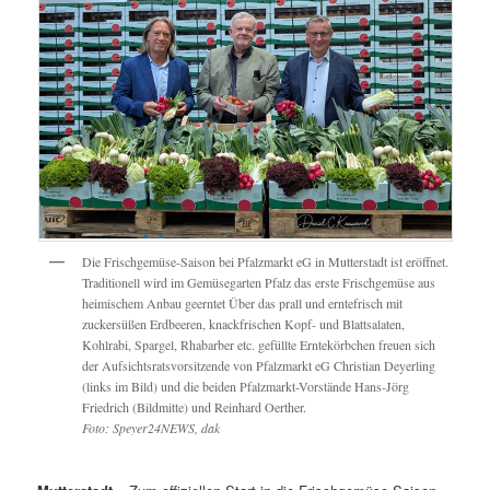
Die Frischgemüse-Saison bei Pfalzmarkt eG in Mutterstadt ist eröffnet.
Traditionell wird im Gemüsegarten Pfalz das erste Frischgemüse aus
heimischem Anbau geerntet Über das prall und erntefrisch mit
zuckersüßen Erdbeeren, knackfrischen Kopf- und Blattsalaten,
Kohlrabi, Spargel, Rhabarber etc. gefüllte Erntekörbchen freuen sich
der Aufsichtsratsvorsitzende von Pfalzmarkt eG Christian Deyerling
(links im Bild) und die beiden Pfalzmarkt-Vorstände Hans-Jörg
Friedrich (Bildmitte) und Reinhard Oerther.
Foto: Speyer24NEWS, dak