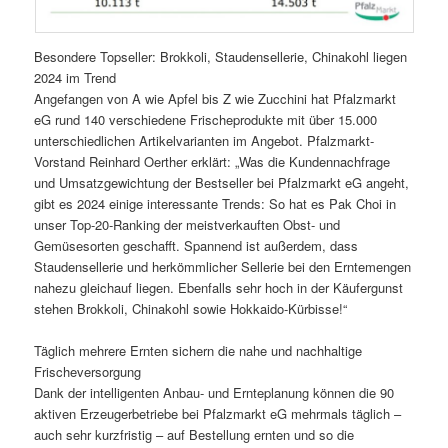
Besondere Topseller: Brokkoli, Staudensellerie, Chinakohl liegen
2024 im Trend
Angefangen von A wie Apfel bis Z wie Zucchini hat Pfalzmarkt
eG rund 140 verschiedene Frischeprodukte mit über 15.000
unterschiedlichen Artikelvarianten im Angebot. Pfalzmarkt-
Vorstand Reinhard Oerther erklärt: „Was die Kundennachfrage
und Umsatzgewichtung der Bestseller bei Pfalzmarkt eG angeht,
gibt es 2024 einige interessante Trends: So hat es Pak Choi in
unser Top-20-Ranking der meistverkauften Obst- und
Gemüsesorten geschafft. Spannend ist außerdem, dass
Staudensellerie und herkömmlicher Sellerie bei den Erntemengen
nahezu gleichauf liegen. Ebenfalls sehr hoch in der Käufergunst
stehen Brokkoli, Chinakohl sowie Hokkaido-Kürbisse!“
Täglich mehrere Ernten sichern die nahe und nachhaltige
Frischeversorgung
Dank der intelligenten Anbau- und Ernteplanung können die 90
aktiven Erzeugerbetriebe bei Pfalzmarkt eG mehrmals täglich –
auch sehr kurzfristig – auf Bestellung ernten und so die