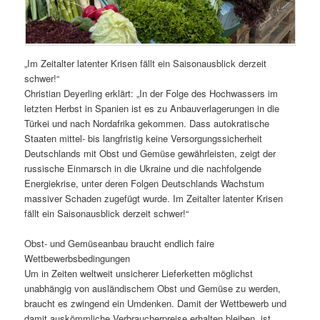
„Im Zeitalter latenter Krisen fällt ein Saisonausblick derzeit
schwer!“
Christian Deyerling erklärt: „In der Folge des Hochwassers im
letzten Herbst in Spanien ist es zu Anbauverlagerungen in die
Türkei und nach Nordafrika gekommen. Dass autokratische
Staaten mittel- bis langfristig keine Versorgungssicherheit
Deutschlands mit Obst und Gemüse gewährleisten, zeigt der
russische Einmarsch in die Ukraine und die nachfolgende
Energiekrise, unter deren Folgen Deutschlands Wachstum
massiver Schaden zugefügt wurde. Im Zeitalter latenter Krisen
fällt ein Saisonausblick derzeit schwer!“
Obst- und Gemüseanbau braucht endlich faire
Wettbewerbsbedingungen
Um in Zeiten weltweit unsicherer Lieferketten möglichst
unabhängig von ausländischem Obst und Gemüse zu werden,
braucht es zwingend ein Umdenken. Damit der Wettbewerb und
damit auskömmliche Verbraucherpreise erhalten bleiben, ist