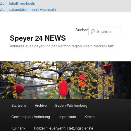
Zum Inhalt wechseln
Zum sekundären Inhalt wechseln
Suchen
Speyer 24 NEWS
Aktuelles aus Speyer und der Metropolregion Rhein-Neckar-Pfalz
Hauptmenü
Startseite
Archive
Baden-Württemberg
Gewinnspiel / Verlosung
Impressum
Kirche
Kulinarik
Polizei / Feuerwehr / Rettungsdienste