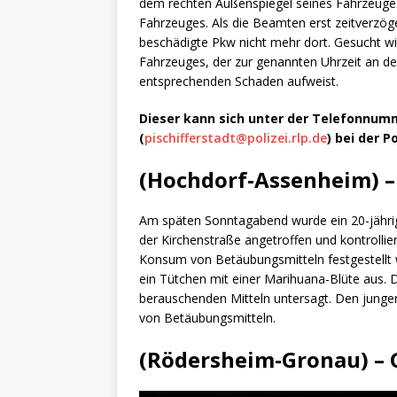
dem rechten Außenspiegel seines Fahrzeuges
Fahrzeuges. Als die Beamten erst zeitverzöger
beschädigte Pkw nicht mehr dort. Gesucht wi
Fahrzeuges, der zur genannten Uhrzeit an de
entsprechenden Schaden aufweist.
Dieser kann sich unter der Telefonnumm
(
pischifferstadt@polizei.rlp.de
) bei der P
(Hochdorf-Assenheim) –
Am späten Sonntagabend wurde ein 20-jährig
der Kirchenstraße angetroffen und kontrolli
Konsum von Betäubungsmitteln festgestellt
ein Tütchen mit einer Marihuana-Blüte aus. D
berauschenden Mitteln untersagt. Den junge
von Betäubungsmitteln.
(Rödersheim-Gronau) – 