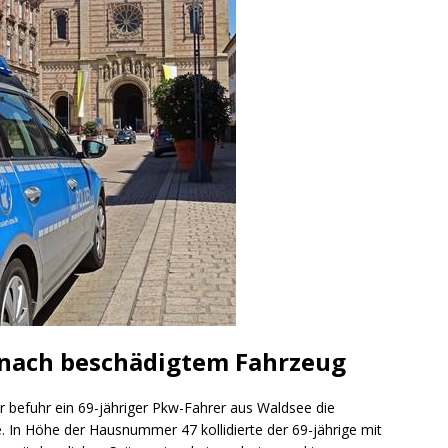
ng / Speyer
SPEYER
/ Konsumcannabisgesetz (KCanG)
BLAULICHTMELDUNGEN
 nach beschädigtem Fahrzeug
 befuhr ein 69-jähriger Pkw-Fahrer aus Waldsee die
e. In Höhe der Hausnummer 47 kollidierte der 69-jährige mit