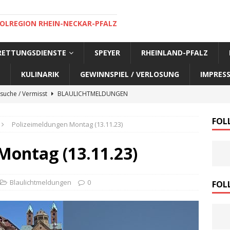
OLREGION RHEIN-NECKAR-PFALZ
 RETTUNGSDIENSTE
SPEYER
RHEINLAND-PFALZ
KULINARIK
GEWINNSPIEL / VERLOSUNG
IMPRES
suche / Vermisst
BLAULICHTMELDUNGEN
suche / Vermisst
BLAULICHTMELDUNGEN
FOL
Polizeimeldungen Montag (13.11.23)
suche / Vermisst
BLAULICHTMELDUNGEN
suche / Vermisst
SPEYER AKTUELL
Montag (13.11.23)
suche / Vermisst
BLAULICHTMELDUNGEN
nensuche / Vermisst
BLAULICHTMELDUNGEN
Blaulichtmeldungen
0
FOL
nensuche / Vermisst
BLAULICHTMELDUNGEN
e Warnmeldung der Polizei
BLAULICHTMELDUNGEN