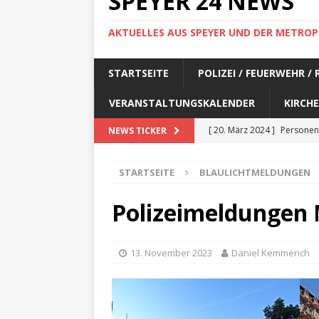
SPEYER 24 NEWS
AKTUELLES AUS SPEYER UND DER METROP
STARTSEITE
POLIZEI / FEUERWEHR /
VERANSTALTUNGSKALENDER
KIRCHE
[ 20. März 2024 ]
Personen
NEWS TICKER
[ 17. März 2024 ]
Personen
STARTSEITE
BLAULICHTMELDUNGEN
[ 17. März 2024 ]
Personen
[ 17. März 2024 ]
Personen
Polizeimeldungen 
[ 17. März 2024 ]
Personen
[ 29. Februar 2024 ]
Perso
13. November 2023
Daniel Kemmerich
[ 29. Februar 2024 ]
Perso
[ 6. Februar 2024 ]
Aktuell