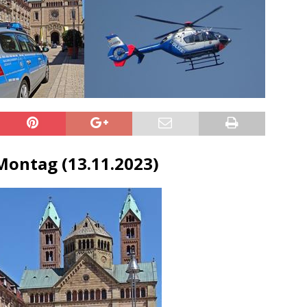
sonensuche / Öffentlichkeitsfahndung
BLAULICHTMELDUNGEN
sonensuche / Vermisste Person
BLAULICHTMELDUNGEN
ldung Polizei
BLAULICHTMELDUNGEN
tlichkeitsfahndung
BLAULICHTMELDUNGEN
elt – Militärischer Übungsplatz Dudenhofen / Speyer
UMWELT
bogen spendet 10.000.- € an „Kinder unterm Regenbogen“
ontag (13.11.2023)
/ Blitzer / Geschwindigkeitsmessung für die KW 19 (05.05. –
GKEITSKONTROLLE
uipe gewinnt vor der Schweiz den Longines EEF Nations Cup im
-WÜRTTEMBERG
eum Speyer / Brazzeltag
SPEYER