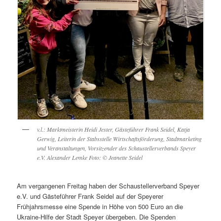
v.l.: Marktmeisterin Heidi Jester, Gästeführer Frank Seidel, Katja
Gerwig, Leiterin der Stabsstelle Wirtschaftsförderung, Stadtmarketing
und Veranstaltungen, Vorsitzender des Schaustellerverbands Speyer
e.V. Alexander Lemke
Foto: © Jeanette Seidel
Am vergangenen Freitag haben der Schaustellerverband Speyer
e.V. und Gästeführer Frank Seidel auf der Speyerer
Frühjahrsmesse eine Spende in Höhe von 500 Euro an die
Ukraine-Hilfe der Stadt Speyer übergeben. Die Spenden