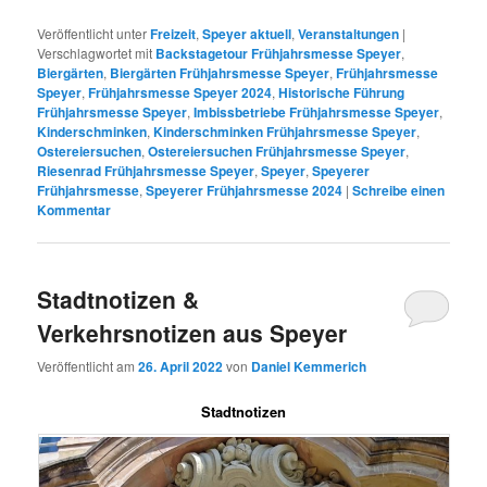
Veröffentlicht unter
Freizeit
,
Speyer aktuell
,
Veranstaltungen
|
Verschlagwortet mit
Backstagetour Frühjahrsmesse Speyer
,
Biergärten
,
Biergärten Frühjahrsmesse Speyer
,
Frühjahrsmesse
Speyer
,
Frühjahrsmesse Speyer 2024
,
Historische Führung
Frühjahrsmesse Speyer
,
Imbissbetriebe Frühjahrsmesse Speyer
,
Kinderschminken
,
Kinderschminken Frühjahrsmesse Speyer
,
Ostereiersuchen
,
Ostereiersuchen Frühjahrsmesse Speyer
,
Riesenrad Frühjahrsmesse Speyer
,
Speyer
,
Speyerer
Frühjahrsmesse
,
Speyerer Frühjahrsmesse 2024
|
Schreibe einen
Kommentar
Stadtnotizen &
Verkehrsnotizen aus Speyer
Veröffentlicht am
26. April 2022
von
Daniel Kemmerich
Stadtnotizen