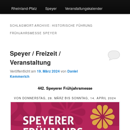
Rheinland-Pfalz
Speyer
Veranstaltungskalender
SCHLAGWORT-ARCHIVE:
HISTORISCHE FÜHRUNG
FRÜHJAHRSMESSE SPEYER
Speyer / Freizeit /
Veranstaltung
Veröffentlicht am
19. März 2024
von
Daniel
Kemmerich
442. Speyerer Frühjahrsmesse
VON DONNERSTAG, 28. MÄRZ BIS SONNTAG, 14. APRIL 2024