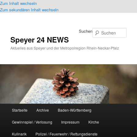
Zum Inhalt wechseln
Zum sekundären Inhalt wechseln
Suchen
Speyer 24 NEWS
Aktuelles aus Speyer und der Metropolregion Rhein-Neckar-Pfalz
Hauptmenü
Startseite
Archive
Baden-Württemberg
Gewinnspiel / Verlosung
Impressum
Kirche
Kulinarik
Polizei / Feuerwehr / Rettungsdienste