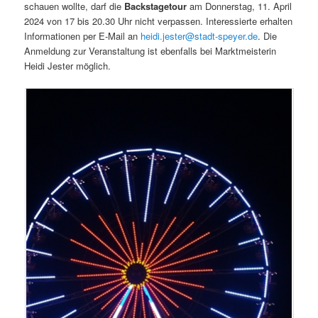
schauen wollte, darf die
Backstagetour
am Donnerstag, 11. April
2024 von 17 bis 20.30 Uhr nicht verpassen. Interessierte erhalten
Informationen per E-Mail an
heidi.jester@stadt-speyer.de
. Die
Anmeldung zur Veranstaltung ist ebenfalls bei Marktmeisterin
Heidi Jester möglich.