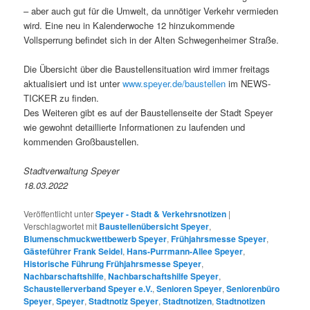
– aber auch gut für die Umwelt, da unnötiger Verkehr vermieden
wird. Eine neu in Kalenderwoche 12 hinzukommende
Vollsperrung befindet sich in der Alten Schwegenheimer Straße.
Die Übersicht über die Baustellensituation wird immer freitags
aktualisiert und ist unter
www.speyer.de/baustellen
im NEWS-
TICKER zu finden.
Des Weiteren gibt es auf der Baustellenseite der Stadt Speyer
wie gewohnt detaillierte Informationen zu laufenden und
kommenden Großbaustellen.
Stadtverwaltung Speyer
18.03.2022
Veröffentlicht unter
Speyer - Stadt & Verkehrsnotizen
|
Verschlagwortet mit
Baustellenübersicht Speyer
,
Blumenschmuckwettbewerb Speyer
,
Frühjahrsmesse Speyer
,
Gästeführer Frank Seidel
,
Hans-Purrmann-Allee Speyer
,
Historische Führung Frühjahrsmesse Speyer
,
Nachbarschaftshilfe
,
Nachbarschaftshilfe Speyer
,
Schaustellerverband Speyer e.V.
,
Senioren Speyer
,
Seniorenbüro
Speyer
,
Speyer
,
Stadtnotiz Speyer
,
Stadtnotizen
,
Stadtnotizen