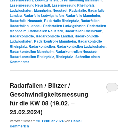
Lasermessung Ludwigshafen
Lasermessung Mannheim
Lasermessung Neustadt
,
Lasermessung Rheinpfalz
,
Ludwigshafen
,
Mannheim
,
Neustadt
,
Radarfalle
,
Radarfalle
Landau
,
Radarfalle Ludwigshafen
,
Radarfalle Mannheim
,
Radarfalle Neustadt
,
Radarfalle Rheinpfalz
,
Radarfallen
,
Radarfallen Landau
,
Radarfallen Ludwigshafen
,
Radarfallen
Mannheim
,
Radarfallen Neustadt
,
Radarfallen RheinPfalz
,
Radarkontrolle
,
Radarkontrolle Landau
,
Radarkontrolle
Ludwigshafen
,
Radarkontrolle Mannheim
,
Radarkontrolle
Rheinpfalz
,
Radarkontrollen
,
Radarkontrollen Ludwigshafen
,
Radarkontrollen Mannheim
,
Radarkontrollen Neustadt
,
Radarkontrollen Rheinpfalz
,
Rheinpfalz
|
Schreibe einen
Kommentar
Radarfallen / Blitzer /
Geschwindigkeitsmessung
für die KW 08 (19.02. –
25.02.2024)
Veröffentlicht am
20. Februar 2024
von
Daniel
Kemmerich