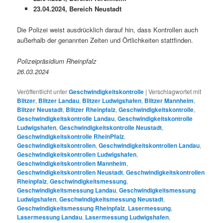
23.04.2024, Bereich Neustadt
Die Polizei weist ausdrücklich darauf hin, dass Kontrollen auch
außerhalb der genannten Zeiten und Örtlichkeiten stattfinden.
Polizeipräsidium Rheinpfalz
26.03.2024
Veröffentlicht unter
Geschwindigkeitskontrolle
|
Verschlagwortet mit
Blitzer
,
Blitzer Landau
,
Blitzer Ludwigshafen
,
Blitzer Mannheim
,
Blitzer Neustadt
,
Blitzer Rheinpfalz
,
Geschwindigkeitskontrolle
,
Geschwindigkeitskontrolle Landau
,
Geschwindigkeitskontrolle
Ludwigshafen
,
Geschwindigkeitskontrolle Neustadt
,
Geschwindigkeitskontrolle RheinPfalz
,
Geschwindigkeitskontrollen
,
Geschwindigkeitskontrollen Landau
,
Geschwindigkeitskontrollen Ludwigshafen
,
Geschwindigkeitskontrollen Mannheim
,
Geschwindigkeitskontrollen Neustadt
,
Geschwindigkeitskontrollen
Rheinpfalz
,
Geschwindigkeitsmessung
,
Geschwindigkeitsmessung Landau
,
Geschwindigkeitsmessung
Ludwigshafen
,
Geschwindigkeitsmessung Neustadt
,
Geschwindigkeitsmessung Rheinpfalz
,
Lasermessung
,
Lasermessung Landau
,
Lasermessung Ludwigshafen
,