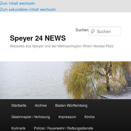
Zum Inhalt wechseln
Zum sekundären Inhalt wechseln
Suchen
Speyer 24 NEWS
Aktuelles aus Speyer und der Metropolregion Rhein-Neckar-Pfalz
Hauptmenü
Startseite
Archive
Baden-Württemberg
Gewinnspiel / Verlosung
Impressum
Kirche
Kulinarik
Polizei / Feuerwehr / Rettungsdienste