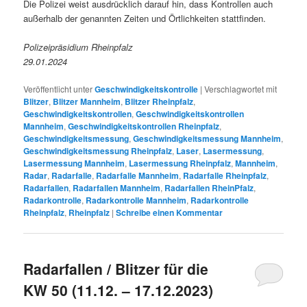
Die Polizei weist ausdrücklich darauf hin, dass Kontrollen auch
außerhalb der genannten Zeiten und Örtlichkeiten stattfinden.
Polizeipräsidium Rheinpfalz
29.01.2024
Veröffentlicht unter
Geschwindigkeitskontrolle
|
Verschlagwortet mit
Blitzer
,
Blitzer Mannheim
,
Blitzer Rheinpfalz
,
Geschwindigkeitskontrollen
,
Geschwindigkeitskontrollen
Mannheim
,
Geschwindigkeitskontrollen Rheinpfalz
,
Geschwindigkeitsmessung
,
Geschwindigkeitsmessung Mannheim
,
Geschwindigkeitsmessung Rheinpfalz
,
Laser
,
Lasermessung
,
Lasermessung Mannheim
,
Lasermessung Rheinpfalz
,
Mannheim
,
Radar
,
Radarfalle
,
Radarfalle Mannheim
,
Radarfalle Rheinpfalz
,
Radarfallen
,
Radarfallen Mannheim
,
Radarfallen RheinPfalz
,
Radarkontrolle
,
Radarkontrolle Mannheim
,
Radarkontrolle
Rheinpfalz
,
Rheinpfalz
|
Schreibe einen Kommentar
Radarfallen / Blitzer für die
KW 50 (11.12. – 17.12.2023)