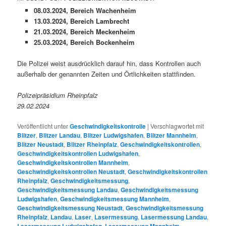
08.03.2024, Bereich Wachenheim
13.03.2024, Bereich Lambrecht
21.03.2024, Bereich Meckenheim
25.03.2024, Bereich Bockenheim
Die Polizei weist ausdrücklich darauf hin, dass Kontrollen auch
außerhalb der genannten Zeiten und Örtlichkeiten stattfinden.
Polizeipräsidium Rheinpfalz
29.02.2024
Veröffentlicht unter
Geschwindigkeitskontrolle
|
Verschlagwortet mit
Blitzer
,
Blitzer Landau
,
Blitzer Ludwigshafen
,
Blitzer Mannheim
,
Blitzer Neustadt
,
Blitzer Rheinpfalz
,
Geschwindigkeitskontrollen
,
Geschwindigkeitskontrollen Ludwigshafen
,
Geschwindigkeitskontrollen Mannheim
,
Geschwindigkeitskontrollen Neustadt
,
Geschwindigkeitskontrollen
Rheinpfalz
,
Geschwindigkeitsmessung
,
Geschwindigkeitsmessung Landau
,
Geschwindigkeitsmessung
Ludwigshafen
,
Geschwindigkeitsmessung Mannheim
,
Geschwindigkeitsmessung Neustadt
,
Geschwindigkeitsmessung
Rheinpfalz
,
Landau
,
Laser
,
Lasermessung
,
Lasermessung Landau
,
,
,