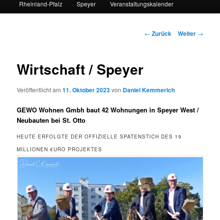
Rheinland-Pfalz
Speyer
Veranstaltungskalender
Beitrags-
←
Zurück
Weiter
→
Navigation
Wirtschaft / Speyer
Veröffentlicht am
11. Oktober 2023
von
Daniel Kemmerich
GEWO Wohnen Gmbh baut 42 Wohnungen in Speyer West /
Neubauten bei St. Otto
HEUTE ERFOLGTE DER OFFIZIELLE SPATENSTICH DES 19
MILLIONEN €URO PROJEKTES