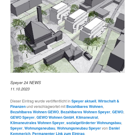
Speyer 24 NEWS
11.10.2023
Dieser Eintrag wurde veröffentlicht in
Speyer aktuell
,
Wirtschaft &
Finanzen
und verschlagwortet mit
Bezahlbares Wohnen
,
Bezahlbares Wohnen GEWO
,
Bezahlbares Wohnen Speyer
,
GEWO
,
GEWO Speyer
,
GEWO Wohnen GmbH
,
Klimaneutral
,
Klimaneutrales Wohnen Speyer
,
sozialgeförderter Wohnungsbau
,
Speyer
,
Wohnungsneubau
,
Wohnungsneubau Speyer
von
Daniel
Kemmerich
.
Permanenter Link zum Eintrag
.