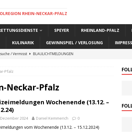
OLREGION RHEIN-NECKAR-PFALZ
 RETTUNGSDIENSTE
SPEYER
RHEINLAND-PFALZ
KULINARIK
GEWINNSPIEL / VERLOSUNG
IMPRES
suche / Vermisst
BLAULICHTMELDUNGEN
suche / Vermisst
BLAULICHTMELDUNGEN
FOL
ar-Pfalz
suche / Vermisst
BLAULICHTMELDUNGEN
suche / Vermisst
SPEYER AKTUELL
n-Neckar-Pfalz
suche / Vermisst
BLAULICHTMELDUNGEN
izeimeldungen Wochenende (13.12. –
nensuche / Vermisst
BLAULICHTMELDUNGEN
FOL
12.24)
nensuche / Vermisst
BLAULICHTMELDUNGEN
. Dezember 2024
Daniel Kemmerich
0
e Warnmeldung der Polizei
BLAULICHTMELDUNGEN
eimeldungen vom Wochenende (13.12. – 15.12.2024)