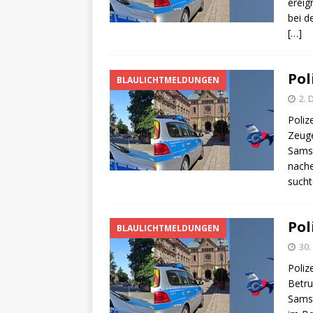
[ 4. Mai 2025 ]
Veranstaltu
ereig
bei d
[ 29. März 2024 ]
Polizei 
[…]
Pol
BLAULICHTMELDUNGEN
2.
Poliz
Zeuge
Samst
nache
sucht
Pol
BLAULICHTMELDUNGEN
30
Poliz
Betru
Samst