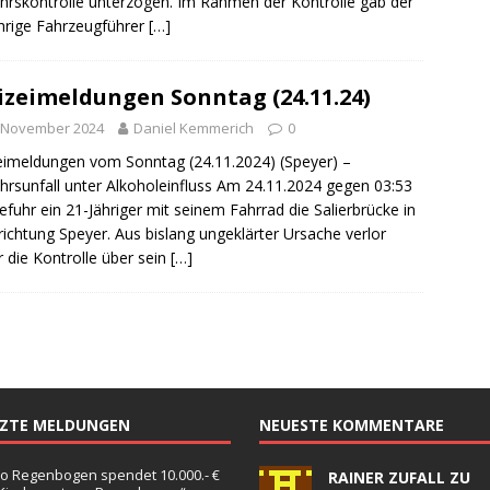
hrskontrolle unterzogen. Im Rahmen der Kontrolle gab der
hrige Fahrzeugführer
[…]
izeimeldungen Sonntag (24.11.24)
. November 2024
Daniel Kemmerich
0
eimeldungen vom Sonntag (24.11.2024) (Speyer) –
hrsunfall unter Alkoholeinfluss Am 24.11.2024 gegen 03:53
efuhr ein 21-Jähriger mit seinem Fahrrad die Salierbrücke in
richtung Speyer. Aus bislang ungeklärter Ursache verlor
r die Kontrolle über sein
[…]
TZTE MELDUNGEN
NEUESTE KOMMENTARE
o Regenbogen spendet 10.000.- €
RAINER ZUFALL ZU