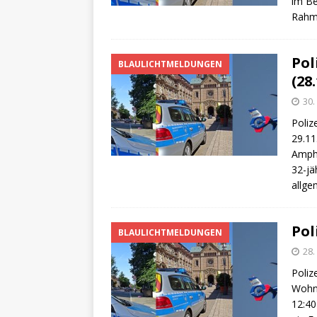
im Be
Rah
Pol
BLAULICHTMELDUNGEN
(28.
30
Poliz
29.11
Amph
32-jä
allge
Pol
BLAULICHTMELDUNGEN
28
Poliz
Wohnh
12:40