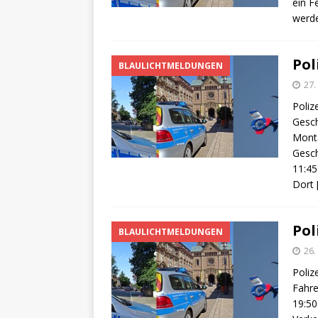
ein F
werd
Pol
BLAULICHTMELDUNGEN
27
Poliz
Gesch
Monta
Gesch
11:45
Dort
Pol
BLAULICHTMELDUNGEN
26
Poliz
Fahre
19:50