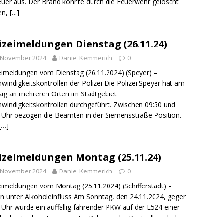
euer aus. Der Brand konnte durch die Feuerwehr gelöscht
en,
[…]
izeimeldungen Dienstag (26.11.24)
. November 2024
Daniel Kemmerich
0
eimeldungen vom Dienstag (26.11.2024) (Speyer) –
windigkeitskontrollen der Polizei Die Polizei Speyer hat am
g an mehreren Orten im Stadtgebiet
windigkeitskontrollen durchgeführt. Zwischen 09:50 und
 Uhr bezogen die Beamten in der Siemensstraße Position.
[…]
izeimeldungen Montag (25.11.24)
. November 2024
Daniel Kemmerich
0
eimeldungen vom Montag (25.11.2024) (Schifferstadt) –
n unter Alkoholeinfluss Am Sonntag, den 24.11.2024, gegen
 Uhr wurde ein auffällig fahrender PKW auf der L524 einer