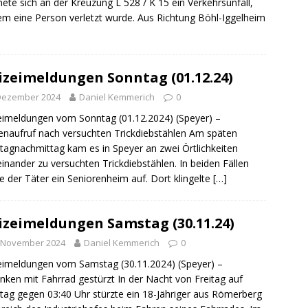
ng / Speyer
SPEYER
nete sich an der Kreuzung L 528 / K 15 ein Verkehrsunfall,
em eine Person verletzt wurde. Aus Richtung Böhl-Iggelheim
/ Konsumcannabisgesetz (KCanG)
BLAULICHTMELDUNGEN
izeimeldungen Sonntag (01.12.24)
 Dezember 2024
Daniel Kemmerich
0
eimeldungen vom Sonntag (01.12.2024) (Speyer) –
naufruf nach versuchten Trickdiebstählen Am späten
agnachmittag kam es in Speyer an zwei Örtlichkeiten
inander zu versuchten Trickdiebstählen. In beiden Fällen
e der Täter ein Seniorenheim auf. Dort klingelte
[…]
izeimeldungen Samstag (30.11.24)
. November 2024
Daniel Kemmerich
0
eimeldungen vom Samstag (30.11.2024) (Speyer) –
nken mit Fahrrad gestürzt In der Nacht von Freitag auf
ag gegen 03:40 Uhr stürzte ein 18-Jähriger aus Römerberg