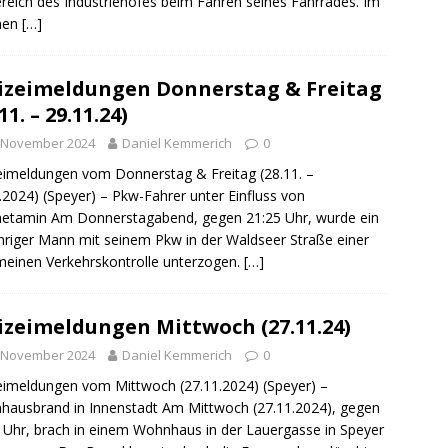
reich des Industriehofes beim Fahren seines Fahrrades. Im
men
[…]
izeimeldungen Donnerstag & Freitag
11. – 29.11.24)
. November 2024
Daniel Kemmerich
0
eimeldungen vom Donnerstag & Freitag (28.11. –
.2024) (Speyer) – Pkw-Fahrer unter Einfluss von
etamin Am Donnerstagabend, gegen 21:25 Uhr, wurde ein
hriger Mann mit seinem Pkw in der Waldseer Straße einer
meinen Verkehrskontrolle unterzogen.
[…]
izeimeldungen Mittwoch (27.11.24)
. November 2024
Daniel Kemmerich
0
eimeldungen vom Mittwoch (27.11.2024) (Speyer) –
ausbrand in Innenstadt Am Mittwoch (27.11.2024), gegen
 Uhr, brach in einem Wohnhaus in der Lauergasse in Speyer