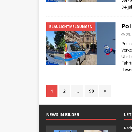
Verke
84-jä
Pol
BLAULICHTMELDUNGEN
25
Poliz
Verke
Uhr b
Fahrt
diese
1
2
…
98
»
NEWS IN BILDER
LE
Radi