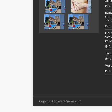
an 
7.
Rada
Gesc
19 (
6.
Deut
Schw
im M
5.
Tech
4.
Vera
4.
Copyright Speyer24news.com