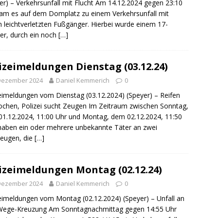
er) – Verkehrsunfall mit Flucht Am 14.12.2024 gegen 23:10
sonensuche / Öffentlichkeitsfahndung
BLAULICHTMELDUNGEN
am es auf dem Domplatz zu einem Verkehrsunfall mit
sonensuche / Vermisste Person
BLAULICHTMELDUNGEN
 leichtverletzten Fußgänger. Hierbei wurde einem 17-
ger, durch ein noch
[…]
ldung Polizei
BLAULICHTMELDUNGEN
tlichkeitsfahndung
BLAULICHTMELDUNGEN
izeimeldungen Dienstag (03.12.24)
elt – Militärischer Übungsplatz Dudenhofen / Speyer
UMWELT
 Dezember 2024
Daniel Kemmerich
0
eimeldungen vom Dienstag (03.12.2024) (Speyer) – Reifen
bogen spendet 10.000.- € an „Kinder unterm Regenbogen“
ochen, Polizei sucht Zeugen Im Zeitraum zwischen Sonntag,
1.12.2024, 11:00 Uhr und Montag, dem 02.12.2024, 11:50
haben ein oder mehrere unbekannte Täter an zwei
/ Blitzer / Geschwindigkeitsmessung für die KW 19 (05.05. –
eugen, die
[…]
GKEITSKONTROLLE
izeimeldungen Montag (02.12.24)
uipe gewinnt vor der Schweiz den Longines EEF Nations Cup im
 Dezember 2024
Daniel Kemmerich
0
-WÜRTTEMBERG
eimeldungen vom Montag (02.12.2024) (Speyer) – Unfall an
eum Speyer / Brazzeltag
SPEYER
-Wege-Kreuzung Am Sonntagnachmittag gegen 14:55 Uhr