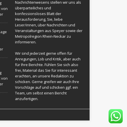
Nachrichtenwesens stellen wir uns als
g
überparteiliches und
t von
konfessionsloses Blatt der
er
Herausforderung, Sie, liebe
Leser/innen, über Nachrichten und
Veranstaltungen aus Speyer sowie der
sage
Metropolregion Rhein-Neckar zu
informieren.
er
Wir sind jederzeit gerne offen für
Anregungen, Lob und Kritik, aber auch
für Ihre Berichte. Fühlen Sie sich also
frei, Material das Sie für interessant
g
erachten, an unsere Redaktion zu
t von
schicken. Gerne greifen wir auch Ihre
er
Vorschläge auf und schicken ggf. ein
Team, um selbst einen Bericht
anzufertigen.