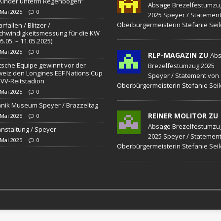
„Kinder unterm Regenbogen“
Absage Brezelfestumzu
 Mai 2025
0
2025 Speyer / Statemen
Oberbürgermeisterin Stefanie Seil
rfallen / Blitzer /
hwindigkeitsmessung für die KW
05.05. – 11.05.2025)
 Mai 2025
0
RLP-MAGAZIN ZU
Ab
sche Equipe gewinnt vor der
Brezelfestumzug 2025
eiz den Longines EEF Nations Cup
Speyer / Statement von
VV-Reitstadion
Oberbürgermeisterin Stefanie Seil
 Mai 2025
0
nik Museum Speyer / Brazzeltag
REINER MOLITOR ZU
 Mai 2025
0
Absage Brezelfestumzu
nstaltung / Speyer
2025 Speyer / Statemen
 Mai 2025
0
Oberbürgermeisterin Stefanie Seil