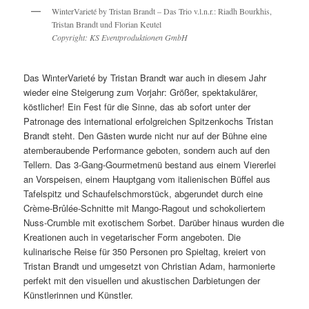
WinterVarieté by Tristan Brandt – Das Trio v.l.n.r.: Riadh Bourkhis,
Tristan Brandt und Florian Keutel
Copyright: KS Eventproduktionen GmbH
Das WinterVarieté by Tristan Brandt war auch in diesem Jahr
wieder eine Steigerung zum Vorjahr: Größer, spektakulärer,
köstlicher! Ein Fest für die Sinne, das ab sofort unter der
Patronage des international erfolgreichen Spitzenkochs Tristan
Brandt steht. Den Gästen wurde nicht nur auf der Bühne eine
atemberaubende Performance geboten, sondern auch auf den
Tellern. Das 3-Gang-Gourmetmenü bestand aus einem Viererlei
an Vorspeisen, einem Hauptgang vom italienischen Büffel aus
Tafelspitz und Schaufelschmorstück, abgerundet durch eine
Crème-Brûlée-Schnitte mit Mango-Ragout und schokoliertem
Nuss-Crumble mit exotischem Sorbet. Darüber hinaus wurden die
Kreationen auch in vegetarischer Form angeboten. Die
kulinarische Reise für 350 Personen pro Spieltag, kreiert von
Tristan Brandt und umgesetzt von Christian Adam, harmonierte
perfekt mit den visuellen und akustischen Darbietungen der
Künstlerinnen und Künstler.