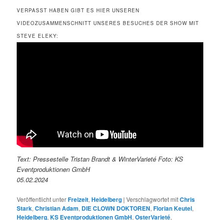
VERPASST HABEN GIBT ES HIER UNSEREN
VIDEOZUSAMMENSCHNITT UNSERES BESUCHES DER SHOW MIT
STEVE ELEKY:
Text: Pressestelle Tristan Brandt & WinterVarieté Foto: KS
Eventproduktionen GmbH
05.02.2024
Veröffentlicht unter
Freizeit
,
Heidelberg
|
Verschlagwortet mit
Chris
Stark
,
Christian Adam
,
DIE CLOWN DOKTOREN
,
Florian Keutel
,
Heidelberg
,
KS Eventproduktionen GmbH
,
OsterVarieté
,