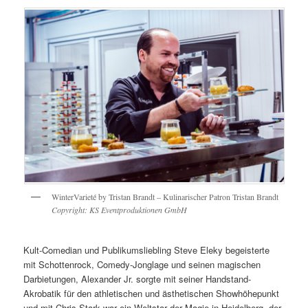
WinterVarieté by Tristan Brandt – Kulinarischer Patron Tristan Brandt
Copyright: KS Eventproduktionen GmbH
Kult-Comedian und Publikumsliebling Steve Eleky begeisterte
mit Schottenrock, Comedy-Jonglage und seinen magischen
Darbietungen, Alexander Jr. sorgte mit seiner Handstand-
Akrobatik für den athletischen und ästhetischen Showhöhepunkt
und mit Chris Stark war ein Weltstar der Magie in Heidelberg, der