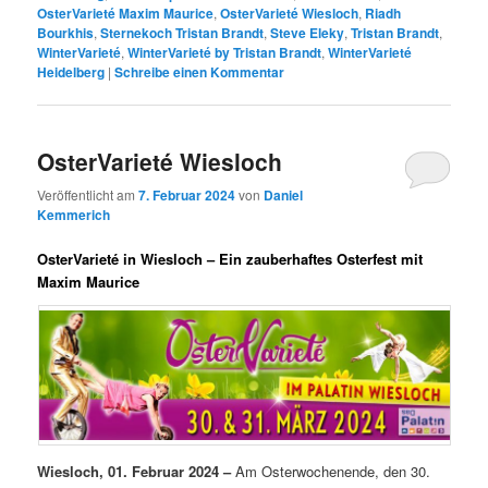
OsterVarieté Maxim Maurice
,
OsterVarieté Wiesloch
,
Riadh
Bourkhis
,
Sternekoch Tristan Brandt
,
Steve Eleky
,
Tristan Brandt
,
WinterVarieté
,
WinterVarieté by Tristan Brandt
,
WinterVarieté
Heidelberg
|
Schreibe einen Kommentar
OsterVarieté Wiesloch
Veröffentlicht am
7. Februar 2024
von
Daniel
Kemmerich
OsterVarieté in Wiesloch – Ein zauberhaftes Osterfest mit
Maxim Maurice
Wiesloch, 01. Februar 2024 –
Am Osterwochenende, den 30.