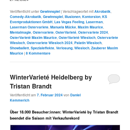
Veröffentlicht unter
Gewinnspiel
|
Verschlagwortet mit
Akrobatik
,
Comedy-Akrobatik
,
Gewinnspiel
,
Illusionen
,
Kontorsion
,
KS
Eventproduktionen GmbH
,
Las Vegas Feeling
,
Laserman
,
Laserman Ostervariete
,
Manuela Mücke
,
Maxim Maurice
,
Mentalmagie
,
Ostervariete
,
OsterVarieté
,
Ostervariete 2024
,
OsterVarieté Maxim Maurice
,
OsterVarieté Wiesloch
,
Ostervariete
Wiesloch
,
Ostervariete Wiesloch 2024
,
Palatin Wiesloch
,
Showballett
,
Spezialeffekte
,
Verlosung
,
Wiesloch
,
Zauberer Maxim
Maurice
|
8
Kommentare
WinterVarieté Heidelberg by
Tristan Brandt
Veröffentlicht am
7. Februar 2024
von
Daniel
Kemmerich
Über 18.000 Besucher:innen: WinterVarieté by Tristan Brandt
beendet die Saison mit Verkaufsrekord