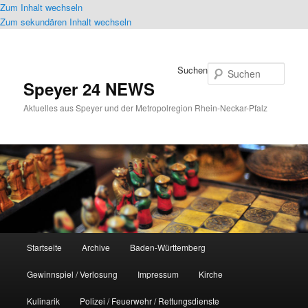
Zum Inhalt wechseln
Zum sekundären Inhalt wechseln
Suchen
Speyer 24 NEWS
Aktuelles aus Speyer und der Metropolregion Rhein-Neckar-Pfalz
Hauptmenü
Startseite
Archive
Baden-Württemberg
Gewinnspiel / Verlosung
Impressum
Kirche
Kulinarik
Polizei / Feuerwehr / Rettungsdienste