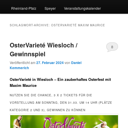
Rheinland-Pfalz
Speyer
Veranstaltungskalender
SCHLAGWORT-ARCHIVE:
OSTERVARIETÉ MAXIM MAURICE
OsterVarieté Wiesloch /
8
Gewinnspiel
Veröffentlicht am
27. Februar 2024
von
Daniel
Kemmerich
OsterVarieté in Wiesloch – Ein zauberhaftes Osterfest mit
Maxim Maurice
NUTZEN SIE DIE CHANCE, 3 X 2 TICKETS FÜR DIE
VORSTELLUNG AM SONNTAG, DEN 31.03. UM 14 UHR (PLÄTZE
KATEGORIE 2 UND 3), GEWINNEN ZU KÖNNEN