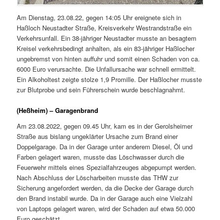
Am Dienstag, 23.08.22, gegen 14:05 Uhr ereignete sich in
Haßloch Neustadter Straße, Kreisverkehr Westrandstraße ein
Verkehrsunfall. Ein 38-jähriger Neustadter musste an besagtem
Kreisel verkehrsbedingt anhalten, als ein 83-jähriger Haßlocher
ungebremst von hinten auffuhr und somit einen Schaden von ca.
6000 Euro verursachte. Die Unfallursache war schnell ermittelt.
Ein Alkoholtest zeigte stolze 1,9 Promille. Der Haßlocher musste
zur Blutprobe und sein Führerschein wurde beschlagnahmt.
(Heßheim) – Garagenbrand
Am 23.08.2022, gegen 09.45 Uhr, kam es in der Gerolsheimer
Straße aus bislang ungeklärter Ursache zum Brand einer
Doppelgarage. Da in der Garage unter anderem Diesel, Öl und
Farben gelagert waren, musste das Löschwasser durch die
Feuerwehr mittels eines Spezialfahrzeuges abgepumpt werden.
Nach Abschluss der Löscharbeiten musste das THW zur
Sicherung angefordert werden, da die Decke der Garage durch
den Brand instabil wurde. Da in der Garage auch eine Vielzahl
von Laptops gelagert waren, wird der Schaden auf etwa 50.000
Euro geschätzt.