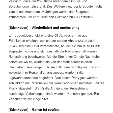
Verdacht, dass der 25-Jährige unter dem Einfluss von
Betäubungsmitteln stand. Des Weiteren war der E-Scooter nicht
versichert. Auch dem 25-Jährigen wurde eine Blutprobe
entnommen und er musste den Heimweg zu Fuß antreten.
(Edenkoben) – Alkoholisiert und uneinsichtig
Ein Bußgeldbescheid wird eine 55 Jahre alte Frau aus
Edenkoben erhalten, weil sie am späten Abend (23.08.2022,
22.45 Uhr) eine Feier veranstaltete, bei der extrem laute Musik
abgespielt wurde und sich deshalb die Nachbarschaft wegen
Ruhestörung beschwerte. Als die Streife vor Ort die Nachtruhe
herstellen wollte, wurden sie von der stark alkoholisierten
Gastgeberin empfangen. Da sie völlig uneinsichtig war und sich
weigerte, ihre Personalien anzugeben, wurde ihr die
Ingewahrsamnahme angedroht. Von einem Partygast wurden
schließlich die Personalien der Verantwortlichen mitgeteilt und die
Musik abgestellt. Die für die Ahndung der Ruhestörung
zuständige Verbandsgemeinde wurde in Kenntnis gesetzt. Ein
Verfahren wurde eingeleitet.
(Edenkoben) – Gaffen ist strafbar