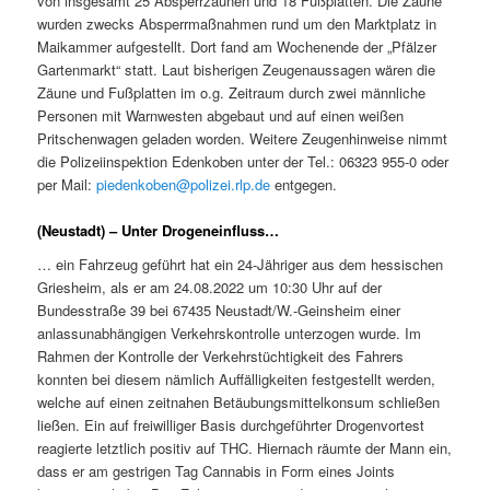
von insgesamt 25 Absperrzäunen und 18 Fußplatten. Die Zäune
wurden zwecks Absperrmaßnahmen rund um den Marktplatz in
Maikammer aufgestellt. Dort fand am Wochenende der „Pfälzer
Gartenmarkt“ statt. Laut bisherigen Zeugenaussagen wären die
Zäune und Fußplatten im o.g. Zeitraum durch zwei männliche
Personen mit Warnwesten abgebaut und auf einen weißen
Pritschenwagen geladen worden. Weitere Zeugenhinweise nimmt
die Polizeiinspektion Edenkoben unter der Tel.: 06323 955-0 oder
per Mail:
piedenkoben@polizei.rlp.de
entgegen.
(Neustadt) – Unter Drogeneinfluss…
… ein Fahrzeug geführt hat ein 24-Jähriger aus dem hessischen
Griesheim, als er am 24.08.2022 um 10:30 Uhr auf der
Bundesstraße 39 bei 67435 Neustadt/W.-Geinsheim einer
anlassunabhängigen Verkehrskontrolle unterzogen wurde. Im
Rahmen der Kontrolle der Verkehrstüchtigkeit des Fahrers
konnten bei diesem nämlich Auffälligkeiten festgestellt werden,
welche auf einen zeitnahen Betäubungsmittelkonsum schließen
ließen. Ein auf freiwilliger Basis durchgeführter Drogenvortest
reagierte letztlich positiv auf THC. Hiernach räumte der Mann ein,
dass er am gestrigen Tag Cannabis in Form eines Joints