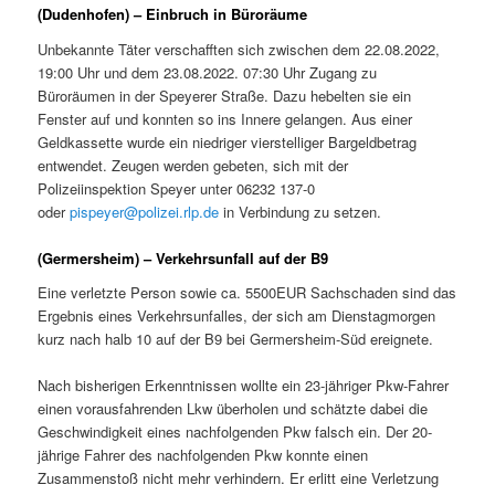
(Dudenhofen) – Einbruch in Büroräume
Unbekannte Täter verschafften sich zwischen dem 22.08.2022,
19:00 Uhr und dem 23.08.2022. 07:30 Uhr Zugang zu
Büroräumen in der Speyerer Straße. Dazu hebelten sie ein
Fenster auf und konnten so ins Innere gelangen. Aus einer
Geldkassette wurde ein niedriger vierstelliger Bargeldbetrag
entwendet. Zeugen werden gebeten, sich mit der
Polizeiinspektion Speyer unter 06232 137-0
oder
pispeyer@polizei.rlp.de
in Verbindung zu setzen.
(Germersheim) – Verkehrsunfall auf der B9
Eine verletzte Person sowie ca. 5500EUR Sachschaden sind das
Ergebnis eines Verkehrsunfalles, der sich am Dienstagmorgen
kurz nach halb 10 auf der B9 bei Germersheim-Süd ereignete.
Nach bisherigen Erkenntnissen wollte ein 23-jähriger Pkw-Fahrer
einen vorausfahrenden Lkw überholen und schätzte dabei die
Geschwindigkeit eines nachfolgenden Pkw falsch ein. Der 20-
jährige Fahrer des nachfolgenden Pkw konnte einen
Zusammenstoß nicht mehr verhindern. Er erlitt eine Verletzung