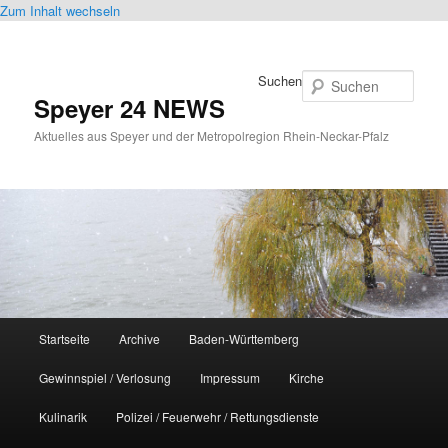
Zum Inhalt wechseln
Suchen
Speyer 24 NEWS
Aktuelles aus Speyer und der Metropolregion Rhein-Neckar-Pfalz
Hauptmenü
Startseite
Archive
Baden-Württemberg
Gewinnspiel / Verlosung
Impressum
Kirche
Kulinarik
Polizei / Feuerwehr / Rettungsdienste