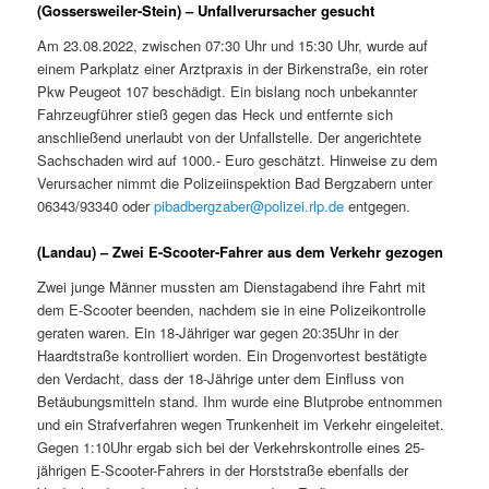
(Gossersweiler-Stein) – Unfallverursacher gesucht
Am 23.08.2022, zwischen 07:30 Uhr und 15:30 Uhr, wurde auf
einem Parkplatz einer Arztpraxis in der Birkenstraße, ein roter
Pkw Peugeot 107 beschädigt. Ein bislang noch unbekannter
Fahrzeugführer stieß gegen das Heck und entfernte sich
anschließend unerlaubt von der Unfallstelle. Der angerichtete
Sachschaden wird auf 1000.- Euro geschätzt. Hinweise zu dem
Verursacher nimmt die Polizeiinspektion Bad Bergzabern unter
06343/93340 oder
pibadbergzaber@polizei.rlp.de
entgegen.
(Landau) – Zwei E-Scooter-Fahrer aus dem Verkehr gezogen
Zwei junge Männer mussten am Dienstagabend ihre Fahrt mit
dem E-Scooter beenden, nachdem sie in eine Polizeikontrolle
geraten waren. Ein 18-Jähriger war gegen 20:35Uhr in der
Haardtstraße kontrolliert worden. Ein Drogenvortest bestätigte
den Verdacht, dass der 18-Jährige unter dem Einfluss von
Betäubungsmitteln stand. Ihm wurde eine Blutprobe entnommen
und ein Strafverfahren wegen Trunkenheit im Verkehr eingeleitet.
Gegen 1:10Uhr ergab sich bei der Verkehrskontrolle eines 25-
jährigen E-Scooter-Fahrers in der Horststraße ebenfalls der