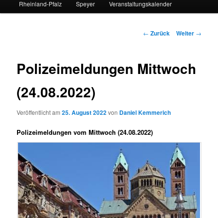
Rheinland-Pfalz
Speyer
Veranstaltungskalender
Beitrags-
←
Zurück
Weiter
→
Navigation
Polizeimeldungen Mittwoch
(24.08.2022)
Veröffentlicht am
25. August 2022
von
Daniel Kemmerich
Polizeimeldungen vom Mittwoch (24.08.2022)