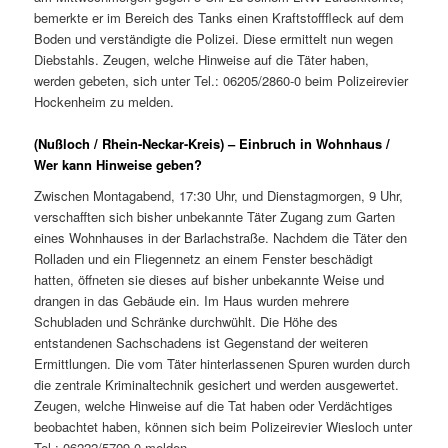
bemerkte er im Bereich des Tanks einen Kraftstofffleck auf dem
Boden und verständigte die Polizei. Diese ermittelt nun wegen
Diebstahls. Zeugen, welche Hinweise auf die Täter haben,
werden gebeten, sich unter Tel.: 06205/2860-0 beim Polizeirevier
Hockenheim zu melden.
(Nußloch / Rhein-Neckar-Kreis) – Einbruch in Wohnhaus /
Wer kann Hinweise geben?
Zwischen Montagabend, 17:30 Uhr, und Dienstagmorgen, 9 Uhr,
verschafften sich bisher unbekannte Täter Zugang zum Garten
eines Wohnhauses in der Barlachstraße. Nachdem die Täter den
Rolladen und ein Fliegennetz an einem Fenster beschädigt
hatten, öffneten sie dieses auf bisher unbekannte Weise und
drangen in das Gebäude ein. Im Haus wurden mehrere
Schubladen und Schränke durchwühlt. Die Höhe des
entstandenen Sachschadens ist Gegenstand der weiteren
Ermittlungen. Die vom Täter hinterlassenen Spuren wurden durch
die zentrale Kriminaltechnik gesichert und werden ausgewertet.
Zeugen, welche Hinweise auf die Tat haben oder Verdächtiges
beobachtet haben, können sich beim Polizeirevier Wiesloch unter
Tel.: 06222/5709-0 melden.