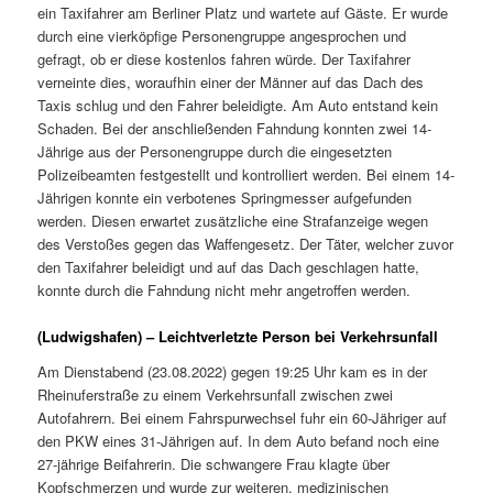
ein Taxifahrer am Berliner Platz und wartete auf Gäste. Er wurde
durch eine vierköpfige Personengruppe angesprochen und
gefragt, ob er diese kostenlos fahren würde. Der Taxifahrer
verneinte dies, woraufhin einer der Männer auf das Dach des
Taxis schlug und den Fahrer beleidigte. Am Auto entstand kein
Schaden. Bei der anschließenden Fahndung konnten zwei 14-
Jährige aus der Personengruppe durch die eingesetzten
Polizeibeamten festgestellt und kontrolliert werden. Bei einem 14-
Jährigen konnte ein verbotenes Springmesser aufgefunden
werden. Diesen erwartet zusätzliche eine Strafanzeige wegen
des Verstoßes gegen das Waffengesetz. Der Täter, welcher zuvor
den Taxifahrer beleidigt und auf das Dach geschlagen hatte,
konnte durch die Fahndung nicht mehr angetroffen werden.
(Ludwigshafen) – Leichtverletzte Person bei Verkehrsunfall
Am Dienstabend (23.08.2022) gegen 19:25 Uhr kam es in der
Rheinuferstraße zu einem Verkehrsunfall zwischen zwei
Autofahrern. Bei einem Fahrspurwechsel fuhr ein 60-Jähriger auf
den PKW eines 31-Jährigen auf. In dem Auto befand noch eine
27-jährige Beifahrerin. Die schwangere Frau klagte über
Kopfschmerzen und wurde zur weiteren, medizinischen