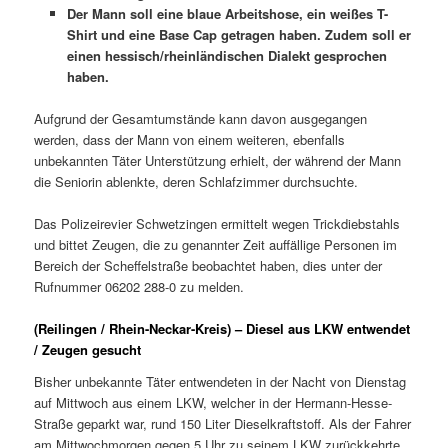
Der Mann soll eine blaue Arbeitshose, ein weißes T-
Shirt und eine Base Cap getragen haben. Zudem soll er
einen hessisch/rheinländischen Dialekt gesprochen
haben.
Aufgrund der Gesamtumstände kann davon ausgegangen
werden, dass der Mann von einem weiteren, ebenfalls
unbekannten Täter Unterstützung erhielt, der während der Mann
die Seniorin ablenkte, deren Schlafzimmer durchsuchte.
Das Polizeirevier Schwetzingen ermittelt wegen Trickdiebstahls
und bittet Zeugen, die zu genannter Zeit auffällige Personen im
Bereich der Scheffelstraße beobachtet haben, dies unter der
Rufnummer 06202 288-0 zu melden.
(Reilingen / Rhein-Neckar-Kreis) – Diesel aus LKW entwendet
/ Zeugen gesucht
Bisher unbekannte Täter entwendeten in der Nacht von Dienstag
auf Mittwoch aus einem LKW, welcher in der Hermann-Hesse-
Straße geparkt war, rund 150 Liter Dieselkraftstoff. Als der Fahrer
am Mittwochmorgen gegen 5 Uhr zu seinem LKW zurückkehrte,