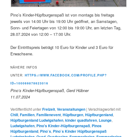
Pino’s Kinder-Hüpfburgenspaß ist von montags bis freitags
jeweils von 14:00 Uhr bis 19:00 Uhr geöffnet, an Samstagen,
Sonn- und Feiertagen von 12:00 bis 19:00 Uhr, am letzten Tag,
28.07.2024 von 12:00 – 17:00 Uhr.
Der Eintrittspreis beträgt 10 Euro für Kinder und 3 Euro für
Erwachsene.
NÄHERE INFOS
UNTER:
HTTPS://WWW.FACEBOOK.COM/PROFILE.PHP?
ID=100069878623016
Pino’s Kinder-Hüpfburgenspaß, Gerd Hübner
11.07.2024
Veröffentlicht unter
Freizeit
,
Veranstaltungen
|
Verschlagwortet mit
Chill
,
Familien
,
Familienevent
,
Hüpfburgen
,
Hüpfburgenland
,
Hüpfburgenland Ludwigshafen
,
kinder quadfahren
,
Lounge
,
Ludwigshafen
,
Pino's Kinder-Hüpfburgenspaß
,
Pinos
Hüpfburgenland
,
Pino`s
,
Pino`s Kinder Hüpfburgenspaß
Ludwigshafen
,
Quad
,
Quadracing
,
Sommerferien
,
Sommerferien