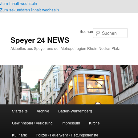
Zum Inhalt wechseln
Zum sekundären Inhalt wechseln
Suchen
Speyer 24 NEWS
Aktuelles aus Speyer und der Metropolregion Rhein-Neckar-Pfalz
Hauptmenü
Startseite
Archive
Baden-Württemberg
Gewinnspiel / Verlosung
Impressum
Kirche
Kulinarik
Polizei / Feuerwehr / Rettungsdienste