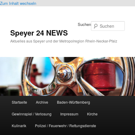
Zum Inhalt wechseln
Suchen
Speyer 24 NEWS
Aktuelles aus Speyer und der Metropolregion Rhein-Neckar-Pfalz
Hauptmenü
Startseite
Archive
Baden-Württemberg
Gewinnspiel / Verlosung
Impressum
Kirche
Kulinarik
Polizei / Feuerwehr / Rettungsdienste