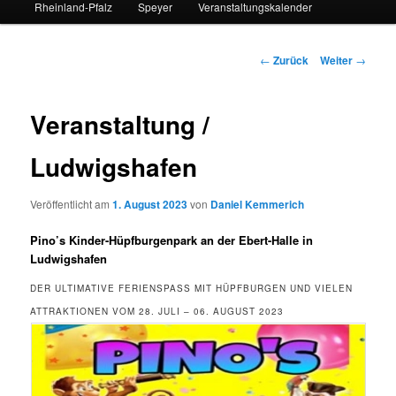
Rheinland-Pfalz
Speyer
Veranstaltungskalender
Beitrags-
←
Zurück
Weiter
→
Navigation
Veranstaltung /
Ludwigshafen
Veröffentlicht am
1. August 2023
von
Daniel Kemmerich
Pino’s Kinder-Hüpfburgenpark an der Ebert-Halle in
Ludwigshafen
DER ULTIMATIVE FERIENSPASS MIT HÜPFBURGEN UND VIELEN A
TTRAKTIONEN VOM 28. JULI – 06. AUGUST 2023