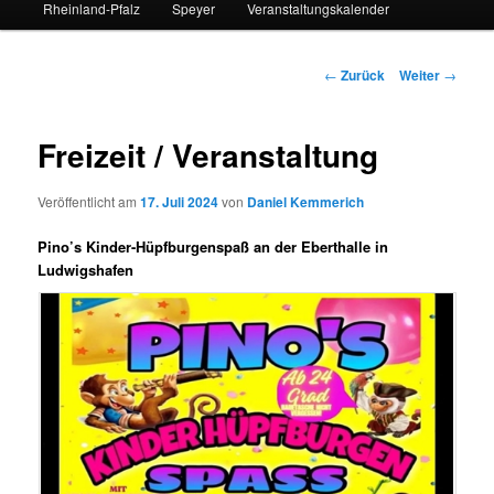
Rheinland-Pfalz
Speyer
Veranstaltungskalender
Beitrags-
←
Zurück
Weiter
→
Navigation
Freizeit / Veranstaltung
Veröffentlicht am
17. Juli 2024
von
Daniel Kemmerich
Pino’s Kinder-Hüpfburgenspaß an der Eberthalle in
Ludwigshafen