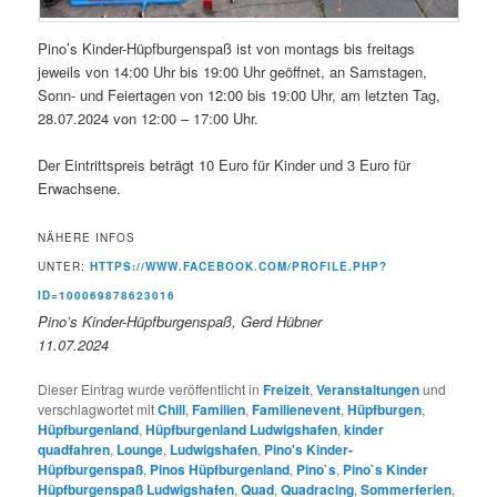
Pino’s Kinder-Hüpfburgenspaß ist von montags bis freitags
jeweils von 14:00 Uhr bis 19:00 Uhr geöffnet, an Samstagen,
Sonn- und Feiertagen von 12:00 bis 19:00 Uhr, am letzten Tag,
28.07.2024 von 12:00 – 17:00 Uhr.
Der Eintrittspreis beträgt 10 Euro für Kinder und 3 Euro für
Erwachsene.
NÄHERE INFOS
UNTER:
HTTPS://WWW.FACEBOOK.COM/PROFILE.PHP?
ID=100069878623016
Pino’s Kinder-Hüpfburgenspaß, Gerd Hübner
11.07.2024
Dieser Eintrag wurde veröffentlicht in
Freizeit
,
Veranstaltungen
und
verschlagwortet mit
Chill
,
Familien
,
Familienevent
,
Hüpfburgen
,
Hüpfburgenland
,
Hüpfburgenland Ludwigshafen
,
kinder
quadfahren
,
Lounge
,
Ludwigshafen
,
Pino's Kinder-
Hüpfburgenspaß
,
Pinos Hüpfburgenland
,
Pino`s
,
Pino`s Kinder
Hüpfburgenspaß Ludwigshafen
,
Quad
,
Quadracing
,
Sommerferien
,