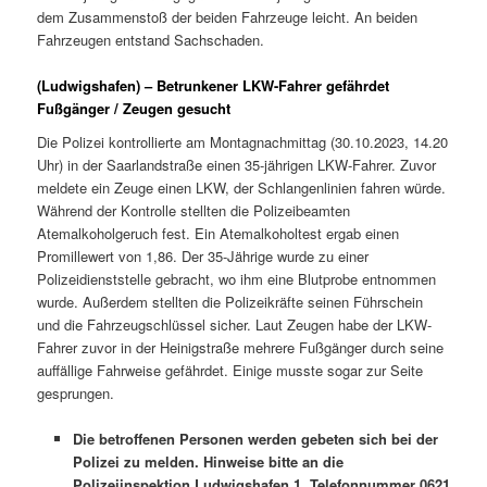
dem Zusammenstoß der beiden Fahrzeuge leicht. An beiden
Fahrzeugen entstand Sachschaden.
(Ludwigshafen) – Betrunkener LKW-Fahrer gefährdet
Fußgänger / Zeugen gesucht
Die Polizei kontrollierte am Montagnachmittag (30.10.2023, 14.20
Uhr) in der Saarlandstraße einen 35-jährigen LKW-Fahrer. Zuvor
meldete ein Zeuge einen LKW, der Schlangenlinien fahren würde.
Während der Kontrolle stellten die Polizeibeamten
Atemalkoholgeruch fest. Ein Atemalkoholtest ergab einen
Promillewert von 1,86. Der 35-Jährige wurde zu einer
Polizeidienststelle gebracht, wo ihm eine Blutprobe entnommen
wurde. Außerdem stellten die Polizeikräfte seinen Führschein
und die Fahrzeugschlüssel sicher. Laut Zeugen habe der LKW-
Fahrer zuvor in der Heinigstraße mehrere Fußgänger durch seine
auffällige Fahrweise gefährdet. Einige musste sogar zur Seite
gesprungen.
Die betroffenen Personen werden gebeten sich bei der
Polizei zu melden. Hinweise bitte an die
Polizeiinspektion Ludwigshafen 1, Telefonnummer 0621