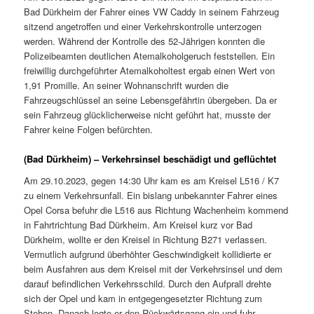
Bad Dürkheim der Fahrer eines VW Caddy in seinem Fahrzeug
sitzend angetroffen und einer Verkehrskontrolle unterzogen
werden. Während der Kontrolle des 52-Jährigen konnten die
Polizeibeamten deutlichen Atemalkoholgeruch feststellen. Ein
freiwillig durchgeführter Atemalkoholtest ergab einen Wert von
1,91 Promille. An seiner Wohnanschrift wurden die
Fahrzeugschlüssel an seine Lebensgefährtin übergeben. Da er
sein Fahrzeug glücklicherweise nicht geführt hat, musste der
Fahrer keine Folgen befürchten.
(Bad Dürkheim) – Verkehrsinsel beschädigt und geflüchtet
Am 29.10.2023, gegen 14:30 Uhr kam es am Kreisel L516 / K7
zu einem Verkehrsunfall. Ein bislang unbekannter Fahrer eines
Opel Corsa befuhr die L516 aus Richtung Wachenheim kommend
in Fahrtrichtung Bad Dürkheim. Am Kreisel kurz vor Bad
Dürkheim, wollte er den Kreisel in Richtung B271 verlassen.
Vermutlich aufgrund überhöhter Geschwindigkeit kollidierte er
beim Ausfahren aus dem Kreisel mit der Verkehrsinsel und dem
darauf befindlichen Verkehrsschild. Durch den Aufprall drehte
sich der Opel und kam in entgegengesetzter Richtung zum
Stehen. Danach legte er den Rückwärtsgang ein und fuhr