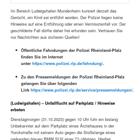
Im Bereich Ludwigshafen Mundenheim kursiert derzeit das
Gerücht, ein Kind sei entführt worden. Der Polizei liegen keine
Hinweise auf eine Entführung oder einen Vermisstenfall vor. Der
geschilderte Fall dürfte daher frei erfunden sein. Vertrauen Sie
nur Nachrichten aus sicheren Quellen!
Öffentliche Fahndungen der Polizei Rheinland-Pfalz
finden Sie im Internet
unter
https://www.polizei.rlp.de/fahndung/
.
Zu den Pressemeldungen der Polizei Rheinland-Pfalz
gelangen Sie über folgenden
Link
https://www.polizei.rlp.de/service/pressemeldungen/
.
(Ludwigshafen) – Unfallflucht auf Parkplatz / Hinweise
erbeten
Dienstagmorgen (31.10.2023) gegen 10 Uhr fuhr ein bislang
Unbekannter auf dem Parkplatz eines Ärztehauses in der
Yorckstraße mit seinem Auto gegen die Stoßstange eines
parkenden blauen BMW SUV einer 77-Jährigen. Hierbei