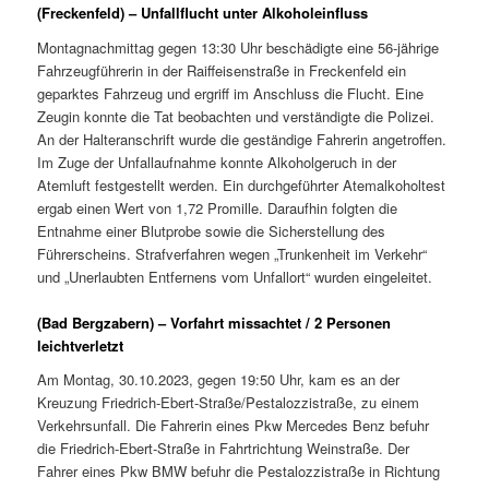
(Freckenfeld) – Unfallflucht unter Alkoholeinfluss
Montagnachmittag gegen 13:30 Uhr beschädigte eine 56-jährige
Fahrzeugführerin in der Raiffeisenstraße in Freckenfeld ein
geparktes Fahrzeug und ergriff im Anschluss die Flucht. Eine
Zeugin konnte die Tat beobachten und verständigte die Polizei.
An der Halteranschrift wurde die geständige Fahrerin angetroffen.
Im Zuge der Unfallaufnahme konnte Alkoholgeruch in der
Atemluft festgestellt werden. Ein durchgeführter Atemalkoholtest
ergab einen Wert von 1,72 Promille. Daraufhin folgten die
Entnahme einer Blutprobe sowie die Sicherstellung des
Führerscheins. Strafverfahren wegen „Trunkenheit im Verkehr“
und „Unerlaubten Entfernens vom Unfallort“ wurden eingeleitet.
(Bad Bergzabern) – Vorfahrt missachtet / 2 Personen
leichtverletzt
Am Montag, 30.10.2023, gegen 19:50 Uhr, kam es an der
Kreuzung Friedrich-Ebert-Straße/Pestalozzistraße, zu einem
Verkehrsunfall. Die Fahrerin eines Pkw Mercedes Benz befuhr
die Friedrich-Ebert-Straße in Fahrtrichtung Weinstraße. Der
Fahrer eines Pkw BMW befuhr die Pestalozzistraße in Richtung