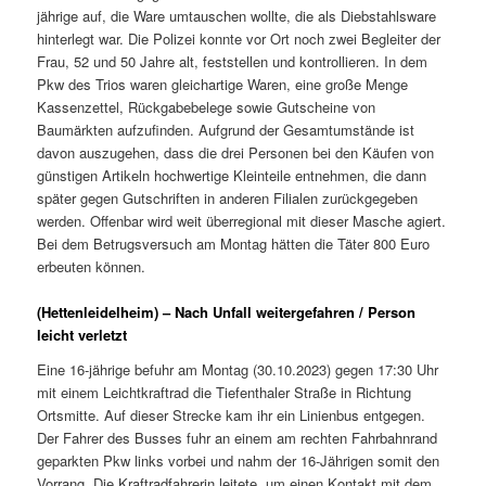
jährige auf, die Ware umtauschen wollte, die als Diebstahlsware
hinterlegt war. Die Polizei konnte vor Ort noch zwei Begleiter der
Frau, 52 und 50 Jahre alt, feststellen und kontrollieren. In dem
Pkw des Trios waren gleichartige Waren, eine große Menge
Kassenzettel, Rückgabebelege sowie Gutscheine von
Baumärkten aufzufinden. Aufgrund der Gesamtumstände ist
davon auszugehen, dass die drei Personen bei den Käufen von
günstigen Artikeln hochwertige Kleinteile entnehmen, die dann
später gegen Gutschriften in anderen Filialen zurückgegeben
werden. Offenbar wird weit überregional mit dieser Masche agiert.
Bei dem Betrugsversuch am Montag hätten die Täter 800 Euro
erbeuten können.
(Hettenleidelheim) – Nach Unfall weitergefahren / Person
leicht verletzt
Eine 16-jährige befuhr am Montag (30.10.2023) gegen 17:30 Uhr
mit einem Leichtkraftrad die Tiefenthaler Straße in Richtung
Ortsmitte. Auf dieser Strecke kam ihr ein Linienbus entgegen.
Der Fahrer des Busses fuhr an einem am rechten Fahrbahnrand
geparkten Pkw links vorbei und nahm der 16-Jährigen somit den
Vorrang. Die Kraftradfahrerin leitete, um einen Kontakt mit dem