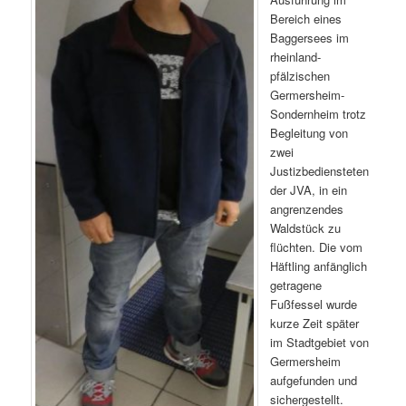
Bereich eines
Baggersees im
rheinland-
pfälzischen
Germersheim-
Sondernheim trotz
Begleitung von
zwei
Justizbediensteten
der JVA, in ein
angrenzendes
Waldstück zu
flüchten. Die vom
Häftling anfänglich
getragene
Fußfessel wurde
kurze Zeit später
im Stadtgebiet von
Germersheim
aufgefunden und
sichergestellt.