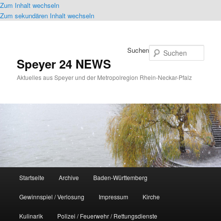
Zum Inhalt wechseln
Zum sekundären Inhalt wechseln
Suchen
Speyer 24 NEWS
Aktuelles aus Speyer und der Metropolregion Rhein-Neckar-Pfalz
Hauptmenü
Startseite
Archive
Baden-Württemberg
Gewinnspiel / Verlosung
Impressum
Kirche
Kulinarik
Polizei / Feuerwehr / Rettungsdienste