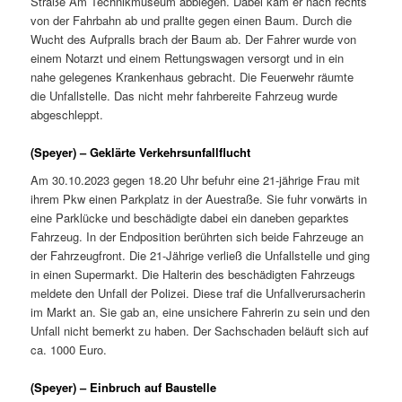
Straße Am Technikmuseum abbiegen. Dabei kam er nach rechts
von der Fahrbahn ab und prallte gegen einen Baum. Durch die
Wucht des Aufpralls brach der Baum ab. Der Fahrer wurde von
einem Notarzt und einem Rettungswagen versorgt und in ein
nahe gelegenes Krankenhaus gebracht. Die Feuerwehr räumte
die Unfallstelle. Das nicht mehr fahrbereite Fahrzeug wurde
abgeschleppt.
(Speyer) – Geklärte Verkehrsunfallflucht
Am 30.10.2023 gegen 18.20 Uhr befuhr eine 21-jährige Frau mit
ihrem Pkw einen Parkplatz in der Auestraße. Sie fuhr vorwärts in
eine Parklücke und beschädigte dabei ein daneben geparktes
Fahrzeug. In der Endposition berührten sich beide Fahrzeuge an
der Fahrzeugfront. Die 21-Jährige verließ die Unfallstelle und ging
in einen Supermarkt. Die Halterin des beschädigten Fahrzeugs
meldete den Unfall der Polizei. Diese traf die Unfallverursacherin
im Markt an. Sie gab an, eine unsichere Fahrerin zu sein und den
Unfall nicht bemerkt zu haben. Der Sachschaden beläuft sich auf
ca. 1000 Euro.
(Speyer) – Einbruch auf Baustelle