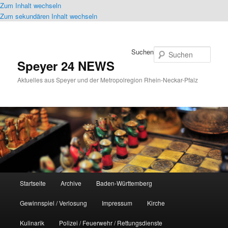
Zum Inhalt wechseln
Zum sekundären Inhalt wechseln
Suchen
Speyer 24 NEWS
Aktuelles aus Speyer und der Metropolregion Rhein-Neckar-Pfalz
Hauptmenü
Startseite
Archive
Baden-Württemberg
Gewinnspiel / Verlosung
Impressum
Kirche
Kulinarik
Polizei / Feuerwehr / Rettungsdienste