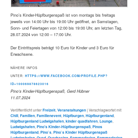
Pino’s Kinder-Hüpfburgenspaß ist von montags bis freitags
jeweils von 14:00 Uhr bis 19:00 Uhr geöffnet, an Samstagen,
Sonn- und Feiertagen von 12:00 bis 19:00 Uhr, am letzten Tag,
28.07.2024 von 12:00 – 17:00 Uhr.
Der Eintrittspreis beträgt 10 Euro für Kinder und 3 Euro für
Erwachsene.
NÄHERE INFOS
UNTER:
HTTPS://WWW.FACEBOOK.COM/PROFILE.PHP?
ID=100069878623016
Pino’s Kinder-Hüpfburgenspaß, Gerd Hübner
11.07.2024
Veröffentlicht unter
Freizeit
,
Veranstaltungen
|
Verschlagwortet mit
Chill
,
Familien
,
Familienevent
,
Hüpfburgen
,
Hüpfburgenland
,
Hüpfburgenland Ludwigshafen
,
kinder quadfahren
,
Lounge
,
Ludwigshafen
,
Pino's Kinder-Hüpfburgenspaß
,
Pinos
Hüpfburgenland
,
Pino`s
,
Pino`s Kinder Hüpfburgenspaß
Ludwigshafen
,
Quad
,
Quadracing
,
Sommerferien
,
Sommerferien