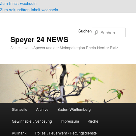
Zum Inhalt wechseln
Zum sekundären Inhalt wechseln
Suchen
Speyer 24 NEWS
Aktuelles aus Speyer und der Metropolregion Rhein-Neckar-Pfalz
Hauptmenü
Startseite
Archive
Baden-Württemberg
Gewinnspiel / Verlosung
Impressum
Kirche
Kulinarik
Polizei / Feuerwehr / Rettungsdienste