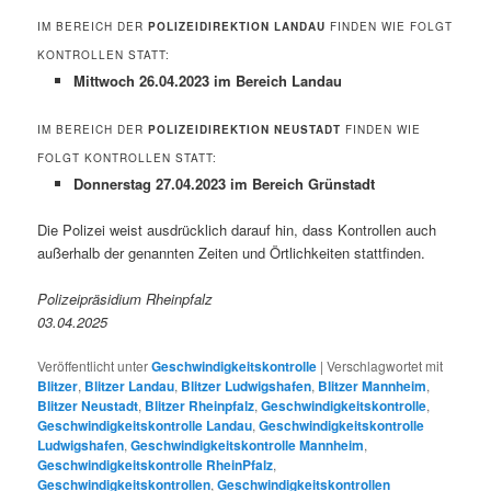
IM BEREICH DER
POLIZEIDIREKTION LANDAU
FINDEN WIE FOLGT
KONTROLLEN STATT:
Mittwoch 26.04.2023 im Bereich Landau
IM BEREICH DER
POLIZEIDIREKTION NEUSTADT
FINDEN WIE
FOLGT KONTROLLEN STATT:
Donnerstag 27.04.2023 im Bereich Grünstadt
Die Polizei weist ausdrücklich darauf hin, dass Kontrollen auch
außerhalb der genannten Zeiten und Örtlichkeiten stattfinden.
Polizeipräsidium Rheinpfalz
03.04.2025
Veröffentlicht unter
Geschwindigkeitskontrolle
|
Verschlagwortet mit
Blitzer
,
Blitzer Landau
,
Blitzer Ludwigshafen
,
Blitzer Mannheim
,
Blitzer Neustadt
,
Blitzer Rheinpfalz
,
Geschwindigkeitskontrolle
,
Geschwindigkeitskontrolle Landau
,
Geschwindigkeitskontrolle
Ludwigshafen
,
Geschwindigkeitskontrolle Mannheim
,
Geschwindigkeitskontrolle RheinPfalz
,
Geschwindigkeitskontrollen
,
Geschwindigkeitskontrollen