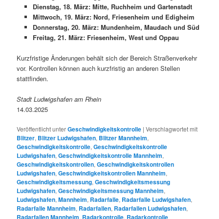
Dienstag, 18. März: Mitte, Ruchheim und Gartenstadt
Mittwoch, 19. März: Nord, Friesenheim und Edigheim
Donnerstag, 20. März: Mundenheim, Maudach und Süd
Freitag, 21. März: Friesenheim, West und Oppau
Kurzfristige Änderungen behält sich der Bereich Straßenverkehr
vor. Kontrollen können auch kurzfristig an anderen Stellen
stattfinden.
Stadt Ludwigshafen am Rhein
14.03.2025
Veröffentlicht unter
Geschwindigkeitskontrolle
|
Verschlagwortet mit
Blitzer
,
Blitzer Ludwigshafen
,
Blitzer Mannheim
,
Geschwindigkeitskontrolle
,
Geschwindigkeitskontrolle
Ludwigshafen
,
Geschwindigkeitskontrolle Mannheim
,
Geschwindigkeitskontrollen
,
Geschwindigkeitskontrollen
Ludwigshafen
,
Geschwindigkeitskontrollen Mannheim
,
Geschwindigkeitsmessung
,
Geschwindigkeitsmessung
Ludwigshafen
,
Geschwindigkeitsmessung Mannheim
,
Ludwigshafen
,
Mannheim
,
Radarfalle
,
Radarfalle Ludwigshafen
,
Radarfalle Mannheim
,
Radarfallen
,
Radarfallen Ludwigshafen
,
Radarfallen Mannheim
,
Radarkontrolle
,
Radarkontrolle