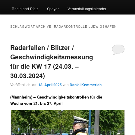
Rheinland-Pfalz
Speyer
Veranstaltungskalender
SCHLAGWORT-ARCHIVE:
RADARKONTROLLE LUDWIGSHAFEN
Radarfallen / Blitzer /
Geschwindigkeitsmessung
für die KW 17 (24.03. –
30.03.2024)
Veröffentlicht am
18. April 2025
von
Daniel Kemmerich
(Mannheim) –
Geschwindigkeitskontrollen für die
Woche vom 21. bis 27. April