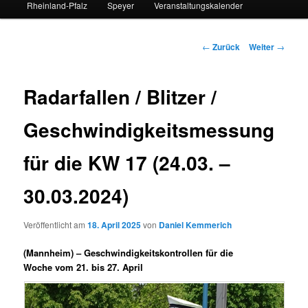
Rheinland-Pfalz
Speyer
Veranstaltungskalender
Beitrags-
←
Zurück
Weiter
→
Navigation
Radarfallen / Blitzer /
Geschwindigkeitsmessung
für die KW 17 (24.03. –
30.03.2024)
Veröffentlicht am
18. April 2025
von
Daniel Kemmerich
(Mannheim) –
Geschwindigkeitskontrollen für die
Woche vom 21. bis 27. April