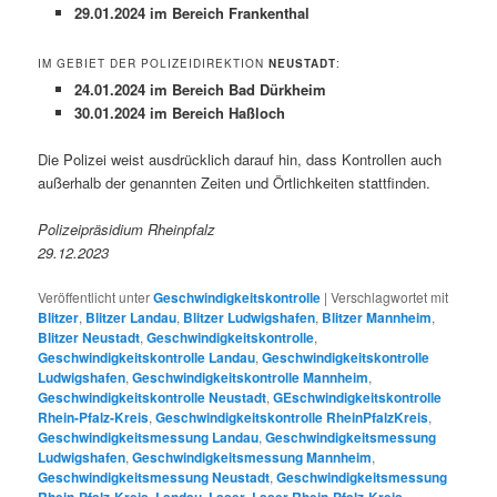
29.01.2024 im Bereich Frankenthal
IM GEBIET DER POLIZEIDIREKTION
NEUSTADT
:
24.01.2024 im Bereich Bad Dürkheim
30.01.2024 im Bereich Haßloch
Die Polizei weist ausdrücklich darauf hin, dass Kontrollen auch
außerhalb der genannten Zeiten und Örtlichkeiten stattfinden.
Polizeipräsidium Rheinpfalz
29.12.2023
Veröffentlicht unter
Geschwindigkeitskontrolle
|
Verschlagwortet mit
Blitzer
,
Blitzer Landau
,
Blitzer Ludwigshafen
,
Blitzer Mannheim
,
Blitzer Neustadt
,
Geschwindigkeitskontrolle
,
Geschwindigkeitskontrolle Landau
,
Geschwindigkeitskontrolle
Ludwigshafen
,
Geschwindigkeitskontrolle Mannheim
,
Geschwindigkeitskontrolle Neustadt
,
GEschwindigkeitskontrolle
Rhein-Pfalz-Kreis
,
Geschwindigkeitskontrolle RheinPfalzKreis
,
Geschwindigkeitsmessung Landau
,
Geschwindigkeitsmessung
Ludwigshafen
,
Geschwindigkeitsmessung Mannheim
,
Geschwindigkeitsmessung Neustadt
,
Geschwindigkeitsmessung
Rhein-Pfalz-Kreis
,
Landau
,
Laser
,
Laser Rhein-Pfalz-Kreis
,