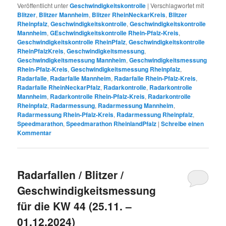
Veröffentlicht unter
Geschwindigkeitskontrolle
|
Verschlagwortet mit
Blitzer
,
Blitzer Mannheim
,
Blitzer RheinNeckarKreis
,
Blitzer
Rheinpfalz
,
Geschwindigkeitskontrolle
,
Geschwindigkeitskontrolle
Mannheim
,
GEschwindigkeitskontrolle Rhein-Pfalz-Kreis
,
Geschwindigkeitskontrolle RheinPfalz
,
Geschwindigkeitskontrolle
RheinPfalzKreis
,
Geschwindigkeitsmessung
,
Geschwindigkeitsmessung Mannheim
,
Geschwindigkeitsmessung
Rhein-Pfalz-Kreis
,
Geschwindigkeitsmessung Rheinpfalz
,
Radarfalle
,
Radarfalle Mannheim
,
Radarfalle Rhein-Pfalz-Kreis
,
Radarfalle RheinNeckarPfalz
,
Radarkontrolle
,
Radarkontrolle
Mannheim
,
Radarkontrolle Rhein-Pfalz-Kreis
,
Radarkontrolle
Rheinpfalz
,
Radarmessung
,
Radarmessung Mannheim
,
Radarmessung Rhein-Pfalz-Kreis
,
Radarmessung Rheinpfalz
,
Speedmarathon
,
Speedmarathon RheinlandPfalz
|
Schreibe einen
Kommentar
Radarfallen / Blitzer /
Geschwindigkeitsmessung
für die KW 44 (25.11. –
01.12.2024)