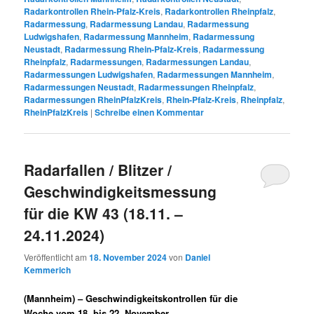
Radarkontrollen Rhein-Pfalz-Kreis
,
Radarkontrollen Rheinpfalz
,
Radarmessung
,
Radarmessung Landau
,
Radarmessung
Ludwigshafen
,
Radarmessung Mannheim
,
Radarmessung
Neustadt
,
Radarmessung Rhein-Pfalz-Kreis
,
Radarmessung
Rheinpfalz
,
Radarmessungen
,
Radarmessungen Landau
,
Radarmessungen Ludwigshafen
,
Radarmessungen Mannheim
,
Radarmessungen Neustadt
,
Radarmessungen Rheinpfalz
,
Radarmessungen RheinPfalzKreis
,
Rhein-Pfalz-Kreis
,
Rheinpfalz
,
RheinPfalzKreis
|
Schreibe einen Kommentar
Radarfallen / Blitzer /
Geschwindigkeitsmessung
für die KW 43 (18.11. –
24.11.2024)
Veröffentlicht am
18. November 2024
von
Daniel
Kemmerich
(Mannheim) –
Geschwindigkeitskontrollen für die
Woche vom 18. bis 22. November