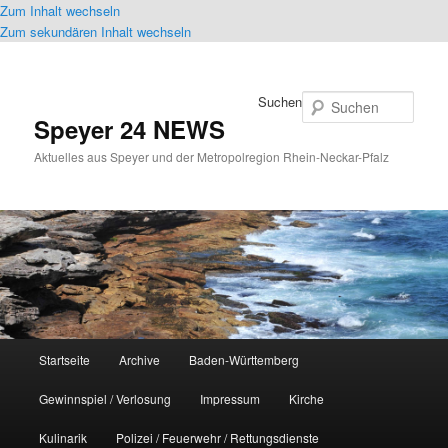
Zum Inhalt wechseln
Zum sekundären Inhalt wechseln
Suchen
Speyer 24 NEWS
Aktuelles aus Speyer und der Metropolregion Rhein-Neckar-Pfalz
Hauptmenü
Startseite
Archive
Baden-Württemberg
Gewinnspiel / Verlosung
Impressum
Kirche
Kulinarik
Polizei / Feuerwehr / Rettungsdienste