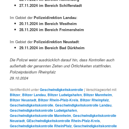
27.11.2024 im Bereich Schifferstadt
Im Gebiet der
Polizeidirektion Landau
:
20.11.2024 im Bereich Westheim
28.11.2024 im Bereich Freimersheim
Im Gebiet der
Polizeidirektion Neustadt
:
29.11.2024 im Bereich Bad Dürkheim
Die Polizei weist ausdrücklich darauf hin, dass Kontrollen auch
außerhalb der genannten Zeiten und Örtlichkeiten stattfinden.
Polizeipräsidium Rheinpfalz
29.10.2024
Veröffentlicht unter
Geschwindigkeitskontrolle
|
Verschlagwortet mit
Blitzer
,
Blitzer Landau
,
Blitzer Ludwigshafen
,
Blitzer Mannheim
,
Blitzer Neustadt
,
Blitzer Rhein-Pfalz-Kreis
,
Blitzer Rheinpfalz
,
Geschwindigkeitskontrolle
,
Geschwindigkeitskontrolle Landau
,
Geschwindigkeitskontrolle Ludwigshafen
,
Geschwindigkeitskontrolle Mannheim
,
Geschwindigkeitskontrolle
Neustadt
,
GEschwindigkeitskontrolle Rhein-Pfalz-Kreis
,
Geschwindigkeitskontrolle RheinPfalz
,
Geschwindigkeitskontrolle