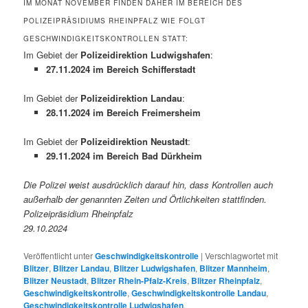
IM MONAT NOVEMBER FINDEN DAHER IM BEREICH DES
POLIZEIPRÄSIDIUMS RHEINPFALZ WIE FOLGT
GESCHWINDIGKEITSKONTROLLEN STATT:
Im Gebiet der
Polizeidirektion Ludwigshafen
:
27.11.2024 im Bereich Schifferstadt
Im Gebiet der
Polizeidirektion Landau
:
28.11.2024 im Bereich Freimersheim
Im Gebiet der
Polizeidirektion Neustadt
:
29.11.2024 im Bereich Bad Dürkheim
Die Polizei weist ausdrücklich darauf hin, dass Kontrollen auch
außerhalb der genannten Zeiten und Örtlichkeiten stattfinden.
Polizeipräsidium Rheinpfalz
29.10.2024
Veröffentlicht unter
Geschwindigkeitskontrolle
|
Verschlagwortet mit
Blitzer
,
Blitzer Landau
,
Blitzer Ludwigshafen
,
Blitzer Mannheim
,
Blitzer Neustadt
,
Blitzer Rhein-Pfalz-Kreis
,
Blitzer Rheinpfalz
,
Geschwindigkeitskontrolle
,
Geschwindigkeitskontrolle Landau
,
Geschwindigkeitskontrolle Ludwigshafen
,