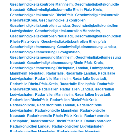
Geschwindigkeitskontrolle Mannheim
,
Geschwindigkeitskontrolle
Neustadt
,
GEschwindigkeitskontrolle Rhein-Pfalz-Kreis
,
Geschwindigkeitskontrolle RheinPfalz
,
Geschwindigkeitskontrolle
RheinPfalzKreis
,
Geschwindigkeitskontrollen
,
Geschwindigkeitskontrollen Landau
,
Geschwindigkeitskontrollen
Ludwigshafen
,
Geschwindigkeitskontrollen Mannheim
,
Geschwindigkeitskontrollen Neustadt
,
Geschwindigkeitskontrollen
Rhein-Pfalz-Kreis
,
Geschwindigkeitskontrollen Rheinpfalz
,
Geschwindigkeitsmessung
,
Geschwindigkeitsmessung Landau
,
Geschwindigkeitsmessung Ludwigshafen
,
Geschwindigkeitsmessung Mannheim
,
Geschwindigkeitsmessung
Neustadt
,
Geschwindigkeitsmessung Rhein-Pfalz-Kreis
,
Geschwindigkeitsmessung Rheinpfalz
,
Landau
,
Ludwigshafen
,
Mannheim
,
Neustadt
,
Radarfalle
,
Radarfalle Landau
,
Radarfalle
Ludwigshafen
,
Radarfalle Mannheim
,
Radarfalle Neustadt
,
Radarfalle Rhein-Pfalz-Kreis
,
Radarfalle Rheinpfalz
,
Radarfalle
RheinPfalzKreis
,
Radarfallen
,
Radarfallen Landau
,
Radarfallen
Ludwigshafen
,
Radarfallen Mannheim
,
Radarfallen Neustadt
,
Radarfallen RheinPfalz
,
Radarfallen RheinPfalzKreis
,
Radarkontrolle
,
Radarkontrolle Landau
,
Radarkontrolle
Ludwigshafen
,
Radarkontrolle Mannheim
,
Radarkontrolle
Neustadt
,
Radarkontrolle Rhein-Pfalz-Kreis
,
Radarkontrolle
Rheinpfalz
,
Radarkontrolle RheinPfalzKreis
,
Radarkontrollen
,
Radarkontrollen Landau
,
Radarkontrollen Ludwigshafen
,
Radarkontrollen Mannheim
,
Radarkontrollen Neustadt
,