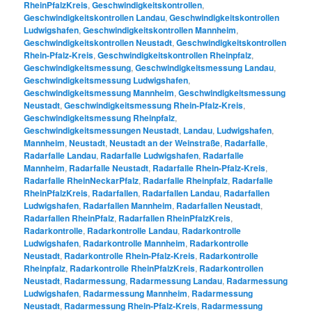
RheinPfalzKreis
,
Geschwindigkeitskontrollen
,
Geschwindigkeitskontrollen Landau
,
Geschwindigkeitskontrollen
Ludwigshafen
,
Geschwindigkeitskontrollen Mannheim
,
Geschwindigkeitskontrollen Neustadt
,
Geschwindigkeitskontrollen
Rhein-Pfalz-Kreis
,
Geschwindigkeitskontrollen Rheinpfalz
,
Geschwindigkeitsmessung
,
Geschwindigkeitsmessung Landau
,
Geschwindigkeitsmessung Ludwigshafen
,
Geschwindigkeitsmessung Mannheim
,
Geschwindigkeitsmessung
Neustadt
,
Geschwindigkeitsmessung Rhein-Pfalz-Kreis
,
Geschwindigkeitsmessung Rheinpfalz
,
Geschwindigkeitsmessungen Neustadt
,
Landau
,
Ludwigshafen
,
Mannheim
,
Neustadt
,
Neustadt an der Weinstraße
,
Radarfalle
,
Radarfalle Landau
,
Radarfalle Ludwigshafen
,
Radarfalle
Mannheim
,
Radarfalle Neustadt
,
Radarfalle Rhein-Pfalz-Kreis
,
Radarfalle RheinNeckarPfalz
,
Radarfalle Rheinpfalz
,
Radarfalle
RheinPfalzKreis
,
Radarfallen
,
Radarfallen Landau
,
Radarfallen
Ludwigshafen
,
Radarfallen Mannheim
,
Radarfallen Neustadt
,
Radarfallen RheinPfalz
,
Radarfallen RheinPfalzKreis
,
Radarkontrolle
,
Radarkontrolle Landau
,
Radarkontrolle
Ludwigshafen
,
Radarkontrolle Mannheim
,
Radarkontrolle
Neustadt
,
Radarkontrolle Rhein-Pfalz-Kreis
,
Radarkontrolle
Rheinpfalz
,
Radarkontrolle RheinPfalzKreis
,
Radarkontrollen
Neustadt
,
Radarmessung
,
Radarmessung Landau
,
Radarmessung
Ludwigshafen
,
Radarmessung Mannheim
,
Radarmessung
Neustadt
,
Radarmessung Rhein-Pfalz-Kreis
,
Radarmessung