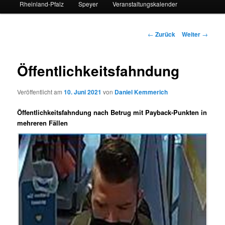
Rheinland-Pfalz
Speyer
Veranstaltungskalender
Beitrags-
←
Zurück
Weiter
→
Navigation
Öffentlichkeitsfahndung
Veröffentlicht am
10. Juni 2021
von
Daniel Kemmerich
Öffentlichkeitsfahndung nach Betrug mit Payback-Punkten in
mehreren Fällen