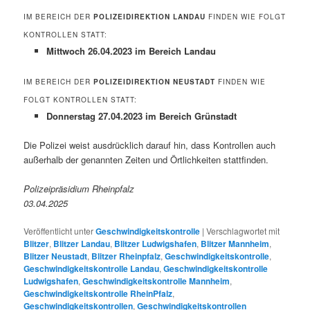
IM BEREICH DER
POLIZEIDIREKTION LANDAU
FINDEN WIE FOLGT
KONTROLLEN STATT:
Mittwoch 26.04.2023 im Bereich Landau
IM BEREICH DER
POLIZEIDIREKTION NEUSTADT
FINDEN WIE
FOLGT KONTROLLEN STATT:
Donnerstag 27.04.2023 im Bereich Grünstadt
Die Polizei weist ausdrücklich darauf hin, dass Kontrollen auch
außerhalb der genannten Zeiten und Örtlichkeiten stattfinden.
Polizeipräsidium Rheinpfalz
03.04.2025
Veröffentlicht unter
Geschwindigkeitskontrolle
|
Verschlagwortet mit
Blitzer
,
Blitzer Landau
,
Blitzer Ludwigshafen
,
Blitzer Mannheim
,
Blitzer Neustadt
,
Blitzer Rheinpfalz
,
Geschwindigkeitskontrolle
,
Geschwindigkeitskontrolle Landau
,
Geschwindigkeitskontrolle
Ludwigshafen
,
Geschwindigkeitskontrolle Mannheim
,
Geschwindigkeitskontrolle RheinPfalz
,
Geschwindigkeitskontrollen
,
Geschwindigkeitskontrollen