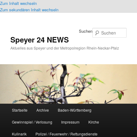
Zum Inhalt wechseln
Zum sekundären Inhalt wechseln
Suchen
Speyer 24 NEWS
Aktuelles aus Speyer und der Metropolregion Rhein-Neckar-Pfalz
Hauptmenü
Startseite
Archive
Baden-Württemberg
Gewinnspiel / Verlosung
Impressum
Kirche
Kulinarik
Polizei / Feuerwehr / Rettungsdienste