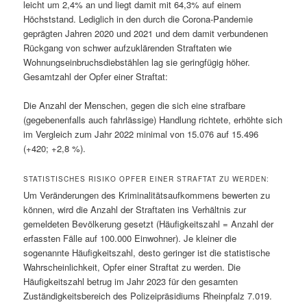
leicht um 2,4% an und liegt damit mit 64,3% auf einem
Höchststand. Lediglich in den durch die Corona-Pandemie
geprägten Jahren 2020 und 2021 und dem damit verbundenen
Rückgang von schwer aufzuklärenden Straftaten wie
Wohnungseinbruchsdiebstählen lag sie geringfügig höher.
Gesamtzahl der Opfer einer Straftat:
Die Anzahl der Menschen, gegen die sich eine strafbare
(gegebenenfalls auch fahrlässige) Handlung richtete, erhöhte sich
im Vergleich zum Jahr 2022 minimal von 15.076 auf 15.496
(+420; +2,8 %).
STATISTISCHES RISIKO OPFER EINER STRAFTAT ZU WERDEN:
Um Veränderungen des Kriminalitätsaufkommens bewerten zu
können, wird die Anzahl der Straftaten ins Verhältnis zur
gemeldeten Bevölkerung gesetzt (Häufigkeitszahl = Anzahl der
erfassten Fälle auf 100.000 Einwohner). Je kleiner die
sogenannte Häufigkeitszahl, desto geringer ist die statistische
Wahrscheinlichkeit, Opfer einer Straftat zu werden. Die
Häufigkeitszahl betrug im Jahr 2023 für den gesamten
Zuständigkeitsbereich des Polizeipräsidiums Rheinpfalz 7.019.