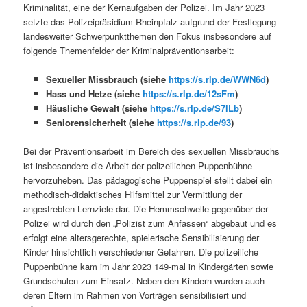
Kriminalität, eine der Kernaufgaben der Polizei. Im Jahr 2023
setzte das Polizeipräsidium Rheinpfalz aufgrund der Festlegung
landesweiter Schwerpunktthemen den Fokus insbesondere auf
folgende Themenfelder der Kriminalpräventionsarbeit:
Sexueller Missbrauch (siehe
https://s.rlp.de/WWN6d
)
Hass und Hetze (siehe
https://s.rlp.de/12sFm
)
Häusliche Gewalt (siehe
https://s.rlp.de/S7lLb
)
Seniorensicherheit (siehe
https://s.rlp.de/93
)
Bei der Präventionsarbeit im Bereich des sexuellen Missbrauchs
ist insbesondere die Arbeit der polizeilichen Puppenbühne
hervorzuheben. Das pädagogische Puppenspiel stellt dabei ein
methodisch-didaktisches Hilfsmittel zur Vermittlung der
angestrebten Lernziele dar. Die Hemmschwelle gegenüber der
Polizei wird durch den „Polizist zum Anfassen“ abgebaut und es
erfolgt eine altersgerechte, spielerische Sensibilisierung der
Kinder hinsichtlich verschiedener Gefahren. Die polizeiliche
Puppenbühne kam im Jahr 2023 149-mal in Kindergärten sowie
Grundschulen zum Einsatz. Neben den Kindern wurden auch
deren Eltern im Rahmen von Vorträgen sensibilisiert und