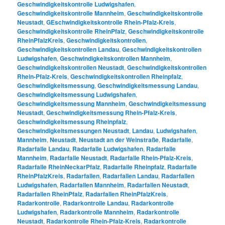
Geschwindigkeitskontrolle Ludwigshafen
,
Geschwindigkeitskontrolle Mannheim
,
Geschwindigkeitskontrolle
Neustadt
,
GEschwindigkeitskontrolle Rhein-Pfalz-Kreis
,
Geschwindigkeitskontrolle RheinPfalz
,
Geschwindigkeitskontrolle
RheinPfalzKreis
,
Geschwindigkeitskontrollen
,
Geschwindigkeitskontrollen Landau
,
Geschwindigkeitskontrollen
Ludwigshafen
,
Geschwindigkeitskontrollen Mannheim
,
Geschwindigkeitskontrollen Neustadt
,
Geschwindigkeitskontrollen
Rhein-Pfalz-Kreis
,
Geschwindigkeitskontrollen Rheinpfalz
,
Geschwindigkeitsmessung
,
Geschwindigkeitsmessung Landau
,
Geschwindigkeitsmessung Ludwigshafen
,
Geschwindigkeitsmessung Mannheim
,
Geschwindigkeitsmessung
Neustadt
,
Geschwindigkeitsmessung Rhein-Pfalz-Kreis
,
Geschwindigkeitsmessung Rheinpfalz
,
Geschwindigkeitsmessungen Neustadt
,
Landau
,
Ludwigshafen
,
Mannheim
,
Neustadt
,
Neustadt an der Weinstraße
,
Radarfalle
,
Radarfalle Landau
,
Radarfalle Ludwigshafen
,
Radarfalle
Mannheim
,
Radarfalle Neustadt
,
Radarfalle Rhein-Pfalz-Kreis
,
Radarfalle RheinNeckarPfalz
,
Radarfalle Rheinpfalz
,
Radarfalle
RheinPfalzKreis
,
Radarfallen
,
Radarfallen Landau
,
Radarfallen
Ludwigshafen
,
Radarfallen Mannheim
,
Radarfallen Neustadt
,
Radarfallen RheinPfalz
,
Radarfallen RheinPfalzKreis
,
Radarkontrolle
,
Radarkontrolle Landau
,
Radarkontrolle
Ludwigshafen
,
Radarkontrolle Mannheim
,
Radarkontrolle
Neustadt
,
Radarkontrolle Rhein-Pfalz-Kreis
,
Radarkontrolle