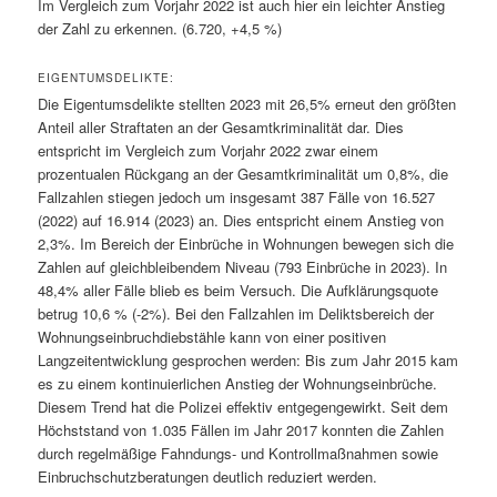
Im Vergleich zum Vorjahr 2022 ist auch hier ein leichter Anstieg
der Zahl zu erkennen. (6.720, +4,5 %)
EIGENTUMSDELIKTE:
Die Eigentumsdelikte stellten 2023 mit 26,5% erneut den größten
Anteil aller Straftaten an der Gesamtkriminalität dar. Dies
entspricht im Vergleich zum Vorjahr 2022 zwar einem
prozentualen Rückgang an der Gesamtkriminalität um 0,8%, die
Fallzahlen stiegen jedoch um insgesamt 387 Fälle von 16.527
(2022) auf 16.914 (2023) an. Dies entspricht einem Anstieg von
2,3%. Im Bereich der Einbrüche in Wohnungen bewegen sich die
Zahlen auf gleichbleibendem Niveau (793 Einbrüche in 2023). In
48,4% aller Fälle blieb es beim Versuch. Die Aufklärungsquote
betrug 10,6 % (-2%). Bei den Fallzahlen im Deliktsbereich der
Wohnungseinbruchdiebstähle kann von einer positiven
Langzeitentwicklung gesprochen werden: Bis zum Jahr 2015 kam
es zu einem kontinuierlichen Anstieg der Wohnungseinbrüche.
Diesem Trend hat die Polizei effektiv entgegengewirkt. Seit dem
Höchststand von 1.035 Fällen im Jahr 2017 konnten die Zahlen
durch regelmäßige Fahndungs- und Kontrollmaßnahmen sowie
Einbruchschutzberatungen deutlich reduziert werden.