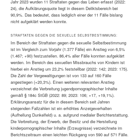
Jahr 2023 wurden 11 Straftaten gegen das Leben erfasst (2022:
24), die Aufklärungsquote liegt in diesem Deliktsbereich bei
90,9%. Das bedeutet, dass lediglich einer der 11 Fälle bislang
nicht aufgeklärt werden konnte.
STRAFTATEN GEGEN DIE SEXUELLE SELBSTBESTIMMUNG:
Im Bereich der Straftaten gegen die sexuelle Selbstbestimmung
ist im Vergleich zum Vorjahr (1.377 Fälle) ein Anstieg von 6,5%
(1.467; +90) festzustellen. 86,4% aller Fälle konnten aufgeklärt
werden. Im Bereich des sexuellen Missbrauchs von Kindern ist
hierbei ein Anstieg um 23,2% feststellbar (2022: 142; 2023: 175).
Die Zahl der Vergewaltigungen ist von 133 auf 160 Fälle
angestiegen (+20,3%). Einen weiteren relevanten Anstieg
verzeichnet die Verbreitung jugendpornographischer Inhalte
gemäß § 184c StGB (2022: 89; 2023: 106; +17, +19,1%).
Erklärungsansatz für die in diesem Bereich seit Jahren
steigenden Fallzahlen ist ein erhöhtes Anzeigeverhalten
(Aufhellung Dunkelfeld) u. a. aufgrund medialer Berichterstattung.
Die Verbreitung, der Erwerb, der Besitz und die Herstellung
kinderpornographischer Inhalte (Erzeugnisse) verzeichnete im
Berichtszeitraum einen leichten Rückgang von 590 auf 571 Fälle.