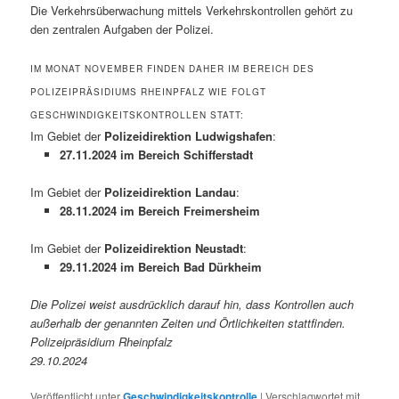
Die Verkehrsüberwachung mittels Verkehrskontrollen gehört zu
den zentralen Aufgaben der Polizei.
IM MONAT NOVEMBER FINDEN DAHER IM BEREICH DES
POLIZEIPRÄSIDIUMS RHEINPFALZ WIE FOLGT
GESCHWINDIGKEITSKONTROLLEN STATT:
Im Gebiet der
Polizeidirektion Ludwigshafen
:
27.11.2024 im Bereich Schifferstadt
Im Gebiet der
Polizeidirektion Landau
:
28.11.2024 im Bereich Freimersheim
Im Gebiet der
Polizeidirektion Neustadt
:
29.11.2024 im Bereich Bad Dürkheim
Die Polizei weist ausdrücklich darauf hin, dass Kontrollen auch
außerhalb der genannten Zeiten und Örtlichkeiten stattfinden.
Polizeipräsidium Rheinpfalz
29.10.2024
Veröffentlicht unter
Geschwindigkeitskontrolle
|
Verschlagwortet mit