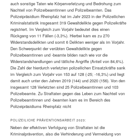
auch sonstige Taten wie Körperverletzung und Bedrohung zum
Nachteil von Polizeibeamtinnen und Polizeibeamten. Das
Polizeipräsidium Rheinpfalz hat im Jahr 2023 in der Polizeilichen
Kriminalstatistik insgesamt 319 Gewaltdelikte gegen Polizeikräfte
registriert. Im Vergleich zum Vorjahr bedeutet dies einen
Rückgang von 11 Fällen (-3,3%). Hierbei kam es zu 270
Widerstandsdelikten und somit 6 Delikten weniger als im Vorjahr.
Den Schwerpunkt der verübten Gewaltdelikte gegen
Polizeibeamtinnen und -beamte bilden nach wie vor die
Widerstandshandlungen und tätliche Angriffe (Anteil von 84,6%).
Die Zahl der hierdurch verletzten polizeilichen Einsatzkräfte sank
im Vergleich zum Vorjahr von 153 auf 128 (-25; -16,3%) und liegt
damit auch unter den Jahren 2019 (144) und 2020 (156). Von den
insgesamt 128 Verletzten sind 25 Polizeibeamtinnen und 103
Polizeibeamte. Zu Straftaten gegen das Leben zum Nachteil von
Polizeibeamtinnen und -beamten kam es im Bereich des
Polizeipräsidiums Rheinpfalz nicht
POLIZEILICHE PRÄVENTIONSARBEIT 2023:
Neben der effektiven Verfolgung von Straftaten ist die
Kriminalprävention, also die Verhinderung und Vermeidung von