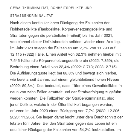
GEWALTKRIMINALITÄT, ROHHEITSDELIKTE UND
STRASSENKRIMINALITÄT:
Nach einem kontinuierlichen Rückgang der Fallzahlen der
Rohheitsdelikte (Raubdelikte, Körperverletzungsdelikte und
Straftaten gegen die persönliche Freiheit) bis ins Jahr 2021,
verzeichnet dieser Deliktsbereich seitdem wieder einen Anstieg.
Im Jahr 2023 stiegen die Fallzahlen um 2,7% von 11.793 auf
12.115 (+322) Fälle. Einen Anteil von 62,3% nehmen hierbei mit
7.545 Fällen die Körperverletzungsdelikte ein (2022: 7.359); die
Bedrohung einen Anteil von 22,4% (2022: 2.713; 2023: 2.715).
Die Aufklärungsquote liegt bei 88,8% und bewegt sich hierbei,
wie bereits seit Jahren, auf einem gleichbleibend hohen Niveau
(2022: 89,8%). Das bedeutet, dass Täter eines Gewaltdeliktes in
neun von zehn Fällen ermittelt und der Strafverfolgung zugeführt
werden konnten. Die Fallzahlen der Straßenkriminalität, also
jener Delikte, welche in der Öffentlichkeit begangen werden,
erfuhren im Jahr 2023 einen Rückgang von 7,7% (2022: 12.206;
2023: 11.265). Sie liegen damit leicht unter dem Durchschnitt der
letzten fünf Jahre. Bei den Straftaten gegen das Leben ist ein
deutlicher Rückgang der Fallzahlen von 54,2% festzustellen. Im