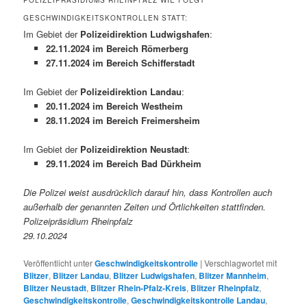
GESCHWINDIGKEITSKONTROLLEN STATT:
Im Gebiet der
Polizeidirektion Ludwigshafen
:
22.11.2024 im Bereich Römerberg
27.11.2024 im Bereich Schifferstadt
Im Gebiet der
Polizeidirektion Landau
:
20.11.2024 im Bereich Westheim
28.11.2024 im Bereich Freimersheim
Im Gebiet der
Polizeidirektion Neustadt
:
29.11.2024 im Bereich Bad Dürkheim
Die Polizei weist ausdrücklich darauf hin, dass Kontrollen auch
außerhalb der genannten Zeiten und Örtlichkeiten stattfinden.
Polizeipräsidium Rheinpfalz
29.10.2024
Veröffentlicht unter
Geschwindigkeitskontrolle
|
Verschlagwortet mit
Blitzer
,
Blitzer Landau
,
Blitzer Ludwigshafen
,
Blitzer Mannheim
,
Blitzer Neustadt
,
Blitzer Rhein-Pfalz-Kreis
,
Blitzer Rheinpfalz
,
Geschwindigkeitskontrolle
,
Geschwindigkeitskontrolle Landau
,