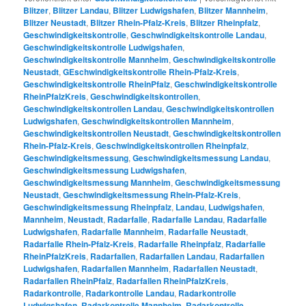
Blitzer
,
Blitzer Landau
,
Blitzer Ludwigshafen
,
Blitzer Mannheim
,
Blitzer Neustadt
,
Blitzer Rhein-Pfalz-Kreis
,
Blitzer Rheinpfalz
,
Geschwindigkeitskontrolle
,
Geschwindigkeitskontrolle Landau
,
Geschwindigkeitskontrolle Ludwigshafen
,
Geschwindigkeitskontrolle Mannheim
,
Geschwindigkeitskontrolle
Neustadt
,
GEschwindigkeitskontrolle Rhein-Pfalz-Kreis
,
Geschwindigkeitskontrolle RheinPfalz
,
Geschwindigkeitskontrolle
RheinPfalzKreis
,
Geschwindigkeitskontrollen
,
Geschwindigkeitskontrollen Landau
,
Geschwindigkeitskontrollen
Ludwigshafen
,
Geschwindigkeitskontrollen Mannheim
,
Geschwindigkeitskontrollen Neustadt
,
Geschwindigkeitskontrollen
Rhein-Pfalz-Kreis
,
Geschwindigkeitskontrollen Rheinpfalz
,
Geschwindigkeitsmessung
,
Geschwindigkeitsmessung Landau
,
Geschwindigkeitsmessung Ludwigshafen
,
Geschwindigkeitsmessung Mannheim
,
Geschwindigkeitsmessung
Neustadt
,
Geschwindigkeitsmessung Rhein-Pfalz-Kreis
,
Geschwindigkeitsmessung Rheinpfalz
,
Landau
,
Ludwigshafen
,
Mannheim
,
Neustadt
,
Radarfalle
,
Radarfalle Landau
,
Radarfalle
Ludwigshafen
,
Radarfalle Mannheim
,
Radarfalle Neustadt
,
Radarfalle Rhein-Pfalz-Kreis
,
Radarfalle Rheinpfalz
,
Radarfalle
RheinPfalzKreis
,
Radarfallen
,
Radarfallen Landau
,
Radarfallen
Ludwigshafen
,
Radarfallen Mannheim
,
Radarfallen Neustadt
,
Radarfallen RheinPfalz
,
Radarfallen RheinPfalzKreis
,
Radarkontrolle
,
Radarkontrolle Landau
,
Radarkontrolle
Ludwigshafen
,
Radarkontrolle Mannheim
,
Radarkontrolle