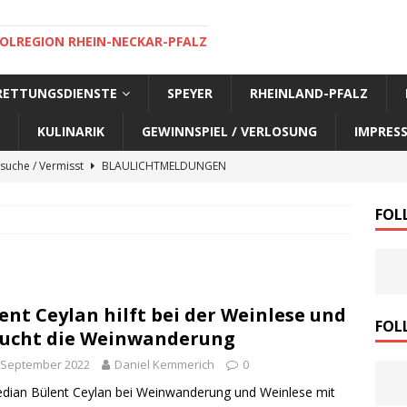
OLREGION RHEIN-NECKAR-PFALZ
 RETTUNGSDIENSTE
SPEYER
RHEINLAND-PFALZ
KULINARIK
GEWINNSPIEL / VERLOSUNG
IMPRES
suche / Vermisst
BLAULICHTMELDUNGEN
suche / Vermisst
BLAULICHTMELDUNGEN
FOL
suche / Vermisst
BLAULICHTMELDUNGEN
suche / Vermisst
SPEYER AKTUELL
suche / Vermisst
BLAULICHTMELDUNGEN
ent Ceylan hilft bei der Weinlese und
nensuche / Vermisst
BLAULICHTMELDUNGEN
FOL
ucht die Weinwanderung
nensuche / Vermisst
BLAULICHTMELDUNGEN
 September 2022
Daniel Kemmerich
0
e Warnmeldung der Polizei
BLAULICHTMELDUNGEN
ian Bülent Ceylan bei Weinwanderung und Weinlese mit