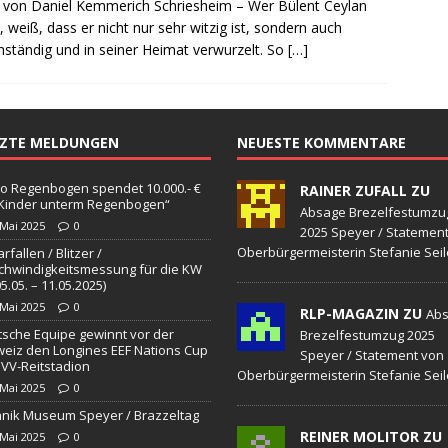
 von Daniel Kemmerich Schriesheim – Wer Bülent Ceylan
sonensuche / Öffentlichkeitsfahndung
BLAULICHTMELDUNGEN
, weiß, dass er nicht nur sehr witzig ist, sondern auch
sonensuche / Vermisste Person
BLAULICHTMELDUNGEN
ständig und in seiner Heimat verwurzelt. So
[…]
ldung Polizei
BLAULICHTMELDUNGEN
tlichkeitsfahndung
BLAULICHTMELDUNGEN
TZTE MELDUNGEN
NEUESTE KOMMENTARE
elt – Militärischer Übungsplatz Dudenhofen / Speyer
UMWELT
o Regenbogen spendet 10.000.- €
RAINER ZUFALL ZU
„Kinder unterm Regenbogen“
bogen spendet 10.000.- € an „Kinder unterm Regenbogen“
Absage Brezelfestumzu
 Mai 2025
0
2025 Speyer / Statemen
Oberbürgermeisterin Stefanie Seil
rfallen / Blitzer /
hwindigkeitsmessung für die KW
/ Blitzer / Geschwindigkeitsmessung für die KW 19 (05.05. –
05.05. – 11.05.2025)
 Mai 2025
0
RLP-MAGAZIN ZU
GKEITSKONTROLLE
Ab
sche Equipe gewinnt vor der
Brezelfestumzug 2025
uipe gewinnt vor der Schweiz den Longines EEF Nations Cup im
eiz den Longines EEF Nations Cup
Speyer / Statement von
VV-Reitstadion
Oberbürgermeisterin Stefanie Seil
-WÜRTTEMBERG
 Mai 2025
0
nik Museum Speyer / Brazzeltag
eum Speyer / Brazzeltag
SPEYER
REINER MOLITOR ZU
 Mai 2025
0