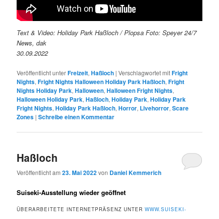
Text & Video: Holiday Park Haßloch / Plopsa Foto: Speyer 24/7
News, dak
30.09.2022
Veröffentlicht unter
Freizeit
,
Haßloch
|
Verschlagwortet mit
Fright
Nights
,
Fright Nights Halloween Holiday Park Haßloch
,
Fright
Nights Holiday Park
,
Halloween
,
Halloween Fright Nights
,
Halloween Holiday Park
,
Haßloch
,
Holiday Park
,
Holiday Park
Fright Nights
,
Holiday Park Haßloch
,
Horror
,
Livehorror
,
Scare
Zones
|
Schreibe einen Kommentar
Haßloch
Veröffentlicht am
23. Mai 2022
von
Daniel Kemmerich
Suiseki-Ausstellung wieder geöffnet
ÜBERARBEITETE INTERNETPRÄSENZ UNTER
WWW.SUISEKI-