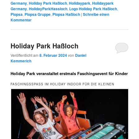
Germany
,
Holiday Park Haßloch
,
Holidaypark
,
Holidaypark
Germany
,
HolidayParkHassloch
,
Logo Holiday Park Haßloch
,
Plopsa
,
Plopsa Gruppe
,
Plopsa Haßloch
|
Schreibe einen
Kommentar
Holiday Park Haßloch
Veröffentlicht am
8. Februar 2024
von
Daniel
Kemmerich
Holiday Park veranstaltet erstmals Faschingsevent für Kinder
FASCHINGSSPASS IM HOLIDAY INDOOR FÜR DIE KLEINEN