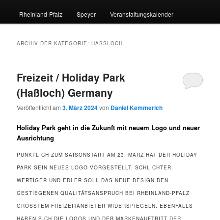
Rheinland-Pfalz
Speyer
Veranstaltungskalender
ARCHIV DER KATEGORIE:
HASSLOCH
Freizeit / Holiday Park
(Haßloch) Germany
Veröffentlicht am
3. März 2024
von
Daniel Kemmerich
Holiday Park geht in die Zukunft mit neuem Logo und neuer
Ausrichtung
PÜNKTLICH ZUM SAISONSTART AM 23. MÄRZ HAT DER HOLIDAY
PARK SEIN NEUES LOGO VORGESTELLT. SCHLICHTER,
WERTIGER UND EDLER SOLL DAS NEUE DESIGN DEN
GESTIEGENEN QUALITÄTSANSPRUCH BEI RHEINLAND-PFALZ
GRÖSSTEM FREIZEITANBIETER WIDERSPIEGELN. EBENFALLS H
ABEN SICH DIE LOGOS UND DER MARKENAUFTRITT DER G