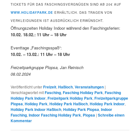
TICKETS FÜR DAS FASCHINGSVERGNÜGEN SIND AB 20€ AUF
WWW.HOLIDAYPARK.DE
ERHÄLTLICH. DAS TRAGEN VON
VERKLEIDUNGEN IST AUSDRÜCKLICH ERWÜNSCHT.
Öffnungszeiten Holiday Indoor während den Faschingsferien:
10.02. 18.02.: 11 Uhr – 18 Uhr
Eventtage „Faschingsspaß“:
10.02. – 13.02.: 11 Uhr – 18 Uhr
Freizeitparkgruppe Plopsa, Jan Reinisch
08.02.2024
Veröffentlicht unter
Freizeit
,
Haßloch
,
Veranstaltungen
|
Verschlagwortet mit
Fasching
,
Fasching Holiday Park
,
Fasching
Holiday Park Indoor
,
Freizeitpark Holiday Park
,
Freizeitparkgruppe
Plopsa
,
Holiday Park
,
Holiday Park Haßloch
,
Holiday Park Indoor
,
Holiday Park Indoor Haßloch
,
Holiday Park Plopsa
,
Indoor
Fasching
,
Indoor Fasching Holiday Park
,
Plopsa
|
Schreibe einen
Kommentar