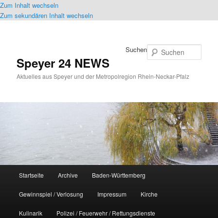
Zum Inhalt wechseln
Zum sekundären Inhalt wechseln
Suchen
Speyer 24 NEWS
Aktuelles aus Speyer und der Metropolregion Rhein-Neckar-Pfalz
Hauptmenü
Startseite
Archive
Baden-Württemberg
Gewinnspiel / Verlosung
Impressum
Kirche
Kulinarik
Polizei / Feuerwehr / Rettungsdienste