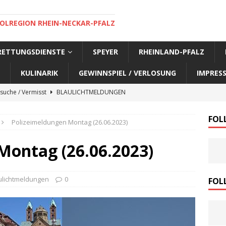
OLREGION RHEIN-NECKAR-PFALZ
 RETTUNGSDIENSTE
SPEYER
RHEINLAND-PFALZ
KULINARIK
GEWINNSPIEL / VERLOSUNG
IMPRES
suche / Vermisst
BLAULICHTMELDUNGEN
suche / Vermisst
BLAULICHTMELDUNGEN
FOL
Polizeimeldungen Montag (26.06.2023)
suche / Vermisst
BLAULICHTMELDUNGEN
suche / Vermisst
SPEYER AKTUELL
Montag (26.06.2023)
suche / Vermisst
BLAULICHTMELDUNGEN
nensuche / Vermisst
BLAULICHTMELDUNGEN
ulichtmeldungen
0
FOL
nensuche / Vermisst
BLAULICHTMELDUNGEN
e Warnmeldung der Polizei
BLAULICHTMELDUNGEN