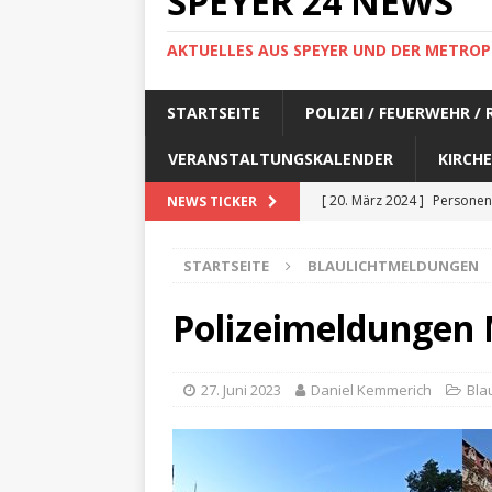
SPEYER 24 NEWS
AKTUELLES AUS SPEYER UND DER METROP
STARTSEITE
POLIZEI / FEUERWEHR /
VERANSTALTUNGSKALENDER
KIRCHE
[ 20. März 2024 ]
Personen
NEWS TICKER
[ 17. März 2024 ]
Personen
STARTSEITE
BLAULICHTMELDUNGEN
[ 17. März 2024 ]
Personen
[ 17. März 2024 ]
Personen
Polizeimeldungen 
[ 17. März 2024 ]
Personen
[ 29. Februar 2024 ]
Perso
27. Juni 2023
Daniel Kemmerich
Bla
[ 29. Februar 2024 ]
Perso
[ 6. Februar 2024 ]
Aktuell