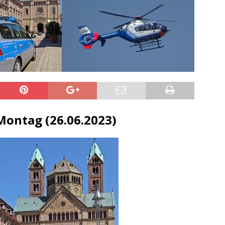
sonensuche / Öffentlichkeitsfahndung
BLAULICHTMELDUNGEN
sonensuche / Vermisste Person
BLAULICHTMELDUNGEN
ldung Polizei
BLAULICHTMELDUNGEN
tlichkeitsfahndung
BLAULICHTMELDUNGEN
elt – Militärischer Übungsplatz Dudenhofen / Speyer
UMWELT
bogen spendet 10.000.- € an „Kinder unterm Regenbogen“
ontag (26.06.2023)
/ Blitzer / Geschwindigkeitsmessung für die KW 19 (05.05. –
GKEITSKONTROLLE
uipe gewinnt vor der Schweiz den Longines EEF Nations Cup im
-WÜRTTEMBERG
eum Speyer / Brazzeltag
SPEYER