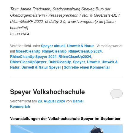
Text: Janine Friedmann, Stadtverwaltung Speyer, Büro der
Oberbürgermeisterin / Pressesprecherin Foto: © GeoBasis-DE /
LVermGeoRP 2022, dl-de/by-2-0, www.lvermgeo.rlp.de [Daten
bearbeitet]
27.08.2024
Veröffentlicht unter
Speyer aktuell
,
Umwelt & Natur
|
Verschlagwortet
mit
MoselCleanUp
,
RhineCleanUp
,
RhineCleanUp 2024
,
RhineCleanUp Speyer 2024
,
RhineCleanUp2024
,
RhineCleanUpSpeyer
,
RuhrCleanUp
,
Speyer
,
Umwelt
,
Umwelt &
Natur
,
Umwelt & Natur Speyer
|
Schreibe einen Kommentar
Speyer Volkshochschule
Veröffentlicht am
28. August 2024
von
Daniel
Kemmerich
Veranstaltungen der Volkshochschule Speyer im September