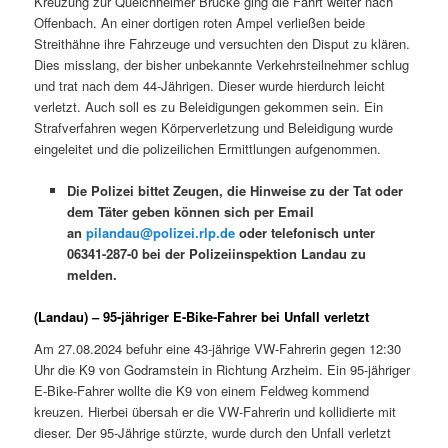
Kreuzung zur Queichheimer Brücke ging die Fahrt weiter nach
Offenbach. An einer dortigen roten Ampel verließen beide
Streithähne ihre Fahrzeuge und versuchten den Disput zu klären.
Dies misslang, der bisher unbekannte Verkehrsteilnehmer schlug
und trat nach dem 44-Jährigen. Dieser wurde hierdurch leicht
verletzt. Auch soll es zu Beleidigungen gekommen sein. Ein
Strafverfahren wegen Körperverletzung und Beleidigung wurde
eingeleitet und die polizeilichen Ermittlungen aufgenommen.
Die Polizei bittet Zeugen, die Hinweise zu der Tat oder
dem Täter geben können sich per Email
an
pilandau@polizei.rlp.de
oder telefonisch unter
06341-287-0 bei der Polizeiinspektion Landau zu
melden.
(Landau) – 95-jähriger E-Bike-Fahrer bei Unfall verletzt
Am 27.08.2024 befuhr eine 43-jährige VW-Fahrerin gegen 12:30
Uhr die K9 von Godramstein in Richtung Arzheim. Ein 95-jähriger
E-Bike-Fahrer wollte die K9 von einem Feldweg kommend
kreuzen. Hierbei übersah er die VW-Fahrerin und kollidierte mit
dieser. Der 95-Jährige stürzte, wurde durch den Unfall verletzt