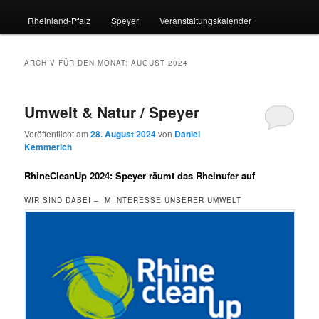
Rheinland-Pfalz
Speyer
Veranstaltungskalender
ARCHIV FÜR DEN MONAT:
AUGUST 2024
Umwelt & Natur / Speyer
Veröffentlicht am
28. August 2024
von
Daniel
Kemmerich
RhineCleanUp 2024: Speyer räumt das Rheinufer auf
WIR SIND DABEI – IM INTERESSE UNSERER UMWELT