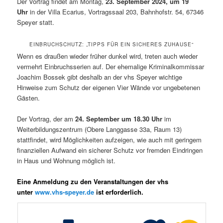
Der Vortrag findet am Montag,
23. September 2024, um 19
Uhr
in der Villa Ecarius, Vortragssaal 203, Bahnhofstr. 54, 67346
Speyer statt.
EINBRUCHSCHUTZ: „TIPPS FÜR EIN SICHERES ZUHAUSE“
Wenn es draußen wieder früher dunkel wird, treten auch wieder
vermehrt Einbruchsserien auf. Der ehemalige Kriminalkommissar
Joachim Bossek gibt deshalb an der vhs Speyer wichtige
Hinweise zum Schutz der eigenen Vier Wände vor ungebetenen
Gästen.
Der Vortrag, der am
24. September um 18.30 Uhr
im
Weiterbildungszentrum (Obere Langgasse 33a, Raum 13)
stattfindet, wird Möglichkeiten aufzeigen, wie auch mit geringem
finanziellen Aufwand ein sicherer Schutz vor fremden Eindringen
in Haus und Wohnung möglich ist.
Eine Anmeldung zu den Veranstaltungen der vhs
unter
www.vhs-speyer.de
ist erforderlich.