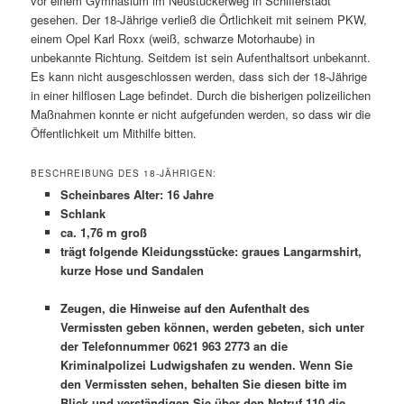
vor einem Gymnasium im Neustückerweg in Schifferstadt
gesehen. Der 18-Jährige verließ die Örtlichkeit mit seinem PKW,
einem Opel Karl Roxx (weiß, schwarze Motorhaube) in
unbekannte Richtung. Seitdem ist sein Aufenthaltsort unbekannt.
Es kann nicht ausgeschlossen werden, dass sich der 18-Jährige
in einer hilflosen Lage befindet. Durch die bisherigen polizeilichen
Maßnahmen konnte er nicht aufgefunden werden, so dass wir die
Öffentlichkeit um Mithilfe bitten.
BESCHREIBUNG DES 18-JÄHRIGEN:
Scheinbares Alter: 16 Jahre
Schlank
ca. 1,76 m groß
trägt folgende Kleidungsstücke: graues Langarmshirt,
kurze Hose und Sandalen
Zeugen, die Hinweise auf den Aufenthalt des
Vermissten geben können, werden gebeten, sich unter
der Telefonnummer 0621 963 2773 an die
Kriminalpolizei Ludwigshafen zu wenden. Wenn Sie
den Vermissten sehen, behalten Sie diesen bitte im
Blick und verständigen Sie über den Notruf 110 die