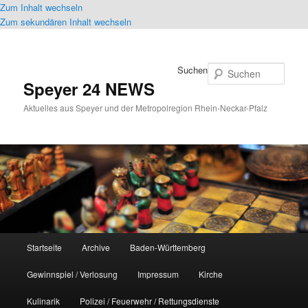
Zum Inhalt wechseln
Zum sekundären Inhalt wechseln
Suchen
Speyer 24 NEWS
Aktuelles aus Speyer und der Metropolregion Rhein-Neckar-Pfalz
Hauptmenü
Startseite
Archive
Baden-Württemberg
Gewinnspiel / Verlosung
Impressum
Kirche
Kulinarik
Polizei / Feuerwehr / Rettungsdienste