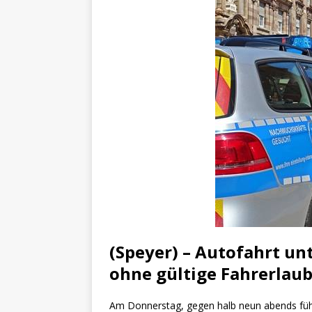
[ 4. Mai 2025 ]
Veranstaltu
[ 29. März 2024 ]
Polizei 
(Speyer) – Autofahrt un
ohne gültige Fahrerlaub
Am Donnerstag, gegen halb neun abends führt