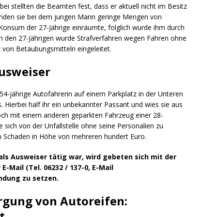
bei stellten die Beamten fest, dass er aktuell nicht im Besitz
 fanden sie bei dem jungen Mann geringe Mengen von
Konsum der 27-Jährige einräumte, folglich wurde ihm durch
n den 27-Jährigen wurde Strafverfahren wegen Fahren ohne
von Betäubungsmitteln eingeleitet.
Ausweiser
54-jährige Autofahrerin auf einem Parkplatz in der Unteren
 Hierbei half ihr ein unbekannter Passant und wies sie aus
noch mit einem anderen geparkten Fahrzeug einer 28-
 sich von der Unfallstelle ohne seine Personalien zu
in Schaden in Höhe von mehreren hundert Euro.
als Ausweiser tätig war, wird gebeten sich mit der
E-Mail (Tel. 06232 / 137-0, E-Mail
indung zu setzen.
orgung von Autoreifen:
t