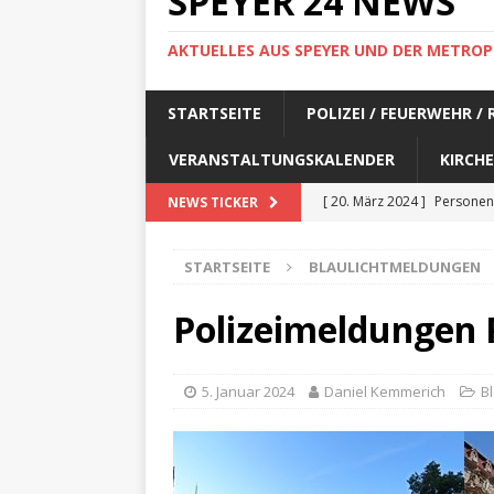
SPEYER 24 NEWS
AKTUELLES AUS SPEYER UND DER METROP
STARTSEITE
POLIZEI / FEUERWEHR /
VERANSTALTUNGSKALENDER
KIRCHE
[ 20. März 2024 ]
Personen
NEWS TICKER
[ 17. März 2024 ]
Personen
STARTSEITE
BLAULICHTMELDUNGEN
[ 17. März 2024 ]
Personen
[ 17. März 2024 ]
Personen
Polizeimeldungen F
[ 17. März 2024 ]
Personen
[ 29. Februar 2024 ]
Perso
5. Januar 2024
Daniel Kemmerich
B
[ 29. Februar 2024 ]
Perso
[ 6. Februar 2024 ]
Aktuell