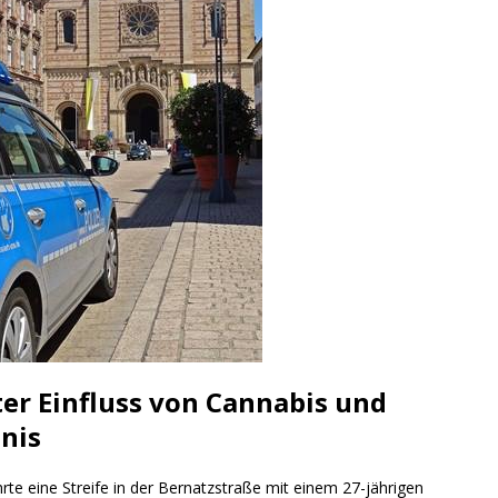
ng / Speyer
SPEYER
/ Konsumcannabisgesetz (KCanG)
BLAULICHTMELDUNGEN
ter Einfluss von Cannabis und
nis
e eine Streife in der Bernatzstraße mit einem 27-jährigen