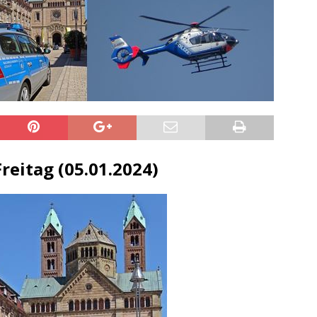
sonensuche / Öffentlichkeitsfahndung
BLAULICHTMELDUNGEN
sonensuche / Vermisste Person
BLAULICHTMELDUNGEN
ldung Polizei
BLAULICHTMELDUNGEN
tlichkeitsfahndung
BLAULICHTMELDUNGEN
elt – Militärischer Übungsplatz Dudenhofen / Speyer
UMWELT
bogen spendet 10.000.- € an „Kinder unterm Regenbogen“
eitag (05.01.2024)
/ Blitzer / Geschwindigkeitsmessung für die KW 19 (05.05. –
GKEITSKONTROLLE
uipe gewinnt vor der Schweiz den Longines EEF Nations Cup im
-WÜRTTEMBERG
eum Speyer / Brazzeltag
SPEYER