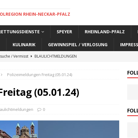
OLREGION RHEIN-NECKAR-PFALZ
 RETTUNGSDIENSTE
SPEYER
RHEINLAND-PFALZ
KULINARIK
GEWINNSPIEL / VERLOSUNG
IMPRES
suche / Vermisst
BLAULICHTMELDUNGEN
suche / Vermisst
BLAULICHTMELDUNGEN
FOL
Polizeimeldungen Freitag (05.01.24)
suche / Vermisst
BLAULICHTMELDUNGEN
suche / Vermisst
SPEYER AKTUELL
reitag (05.01.24)
suche / Vermisst
BLAULICHTMELDUNGEN
nensuche / Vermisst
BLAULICHTMELDUNGEN
laulichtmeldungen
0
FOL
nensuche / Vermisst
BLAULICHTMELDUNGEN
e Warnmeldung der Polizei
BLAULICHTMELDUNGEN