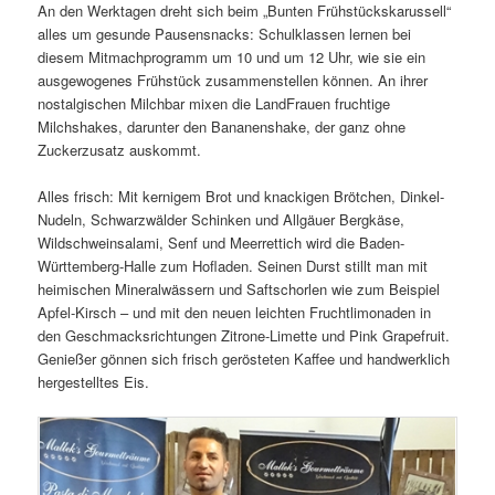
An den Werktagen dreht sich beim „Bunten Frühstückskarussell“
alles um gesunde Pausensnacks: Schulklassen lernen bei
diesem Mitmachprogramm um 10 und um 12 Uhr, wie sie ein
ausgewogenes Frühstück zusammenstellen können. An ihrer
nostalgischen Milchbar mixen die LandFrauen fruchtige
Milchshakes, darunter den Bananenshake, der ganz ohne
Zuckerzusatz auskommt.
Alles frisch: Mit kernigem Brot und knackigen Brötchen, Dinkel-
Nudeln, Schwarzwälder Schinken und Allgäuer Bergkäse,
Wildschweinsalami, Senf und Meerrettich wird die Baden-
Württemberg-Halle zum Hofladen. Seinen Durst stillt man mit
heimischen Mineralwässern und Saftschorlen wie zum Beispiel
Apfel-Kirsch – und mit den neuen leichten Fruchtlimonaden in
den Geschmacksrichtungen Zitrone-Limette und Pink Grapefruit.
Genießer gönnen sich frisch gerösteten Kaffee und handwerklich
hergestelltes Eis.