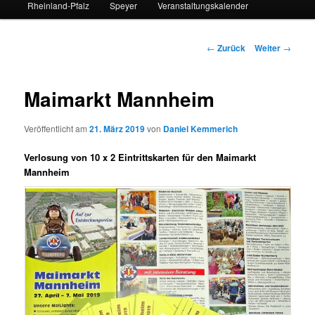
Rheinland-Pfalz
Speyer
Veranstaltungskalender
Beitrags-
←
Zurück
Weiter
→
Navigation
Maimarkt Mannheim
Veröffentlicht am
21. März 2019
von
Daniel Kemmerich
Verlosung von 10 x 2 Eintrittskarten für den Maimarkt
Mannheim