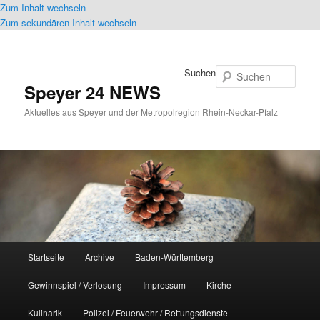
Zum Inhalt wechseln
Zum sekundären Inhalt wechseln
Suchen
Speyer 24 NEWS
Aktuelles aus Speyer und der Metropolregion Rhein-Neckar-Pfalz
Hauptmenü
Startseite
Archive
Baden-Württemberg
Gewinnspiel / Verlosung
Impressum
Kirche
Kulinarik
Polizei / Feuerwehr / Rettungsdienste