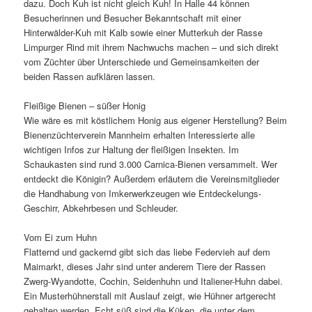
dazu. Doch Kuh ist nicht gleich Kuh! In Halle 44 können
Besucherinnen und Besucher Bekanntschaft mit einer
Hinterwälder-Kuh mit Kalb sowie einer Mutterkuh der Rasse
Limpurger Rind mit ihrem Nachwuchs machen – und sich direkt
vom Züchter über Unterschiede und Gemeinsamkeiten der
beiden Rassen aufklären lassen.
Fleißige Bienen – süßer Honig
Wie wäre es mit köstlichem Honig aus eigener Herstellung? Beim
Bienenzüchterverein Mannheim erhalten Interessierte alle
wichtigen Infos zur Haltung der fleißigen Insekten. Im
Schaukasten sind rund 3.000 Carnica-Bienen versammelt. Wer
entdeckt die Königin? Außerdem erläutern die Vereinsmitglieder
die Handhabung von Imkerwerkzeugen wie Entdeckelungs-
Geschirr, Abkehrbesen und Schleuder.
Vom Ei zum Huhn
Flatternd und gackernd gibt sich das liebe Federvieh auf dem
Maimarkt, dieses Jahr sind unter anderem Tiere der Rassen
Zwerg-Wyandotte, Cochin, Seidenhuhn und Italiener-Huhn dabei.
Ein Musterhühnerstall mit Auslauf zeigt, wie Hühner artgerecht
gehalten werden. Echt süß sind die Küken, die unter dem