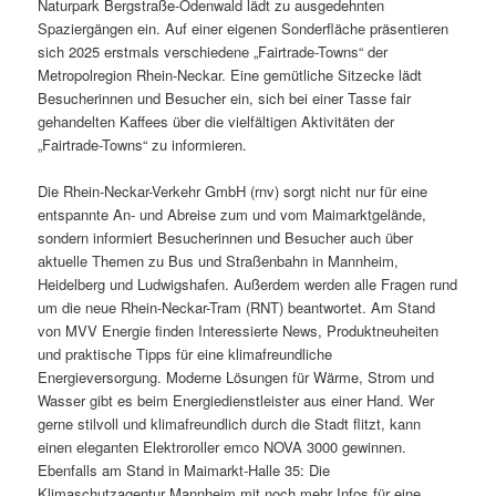
Naturpark Bergstraße-Odenwald lädt zu ausgedehnten
Spaziergängen ein. Auf einer eigenen Sonderfläche präsentieren
sich 2025 erstmals verschiedene „Fairtrade-Towns“ der
Metropolregion Rhein-Neckar. Eine gemütliche Sitzecke lädt
Besucherinnen und Besucher ein, sich bei einer Tasse fair
gehandelten Kaffees über die vielfältigen Aktivitäten der
„Fairtrade-Towns“ zu informieren.
Die Rhein-Neckar-Verkehr GmbH (rnv) sorgt nicht nur für eine
entspannte An- und Abreise zum und vom Maimarktgelände,
sondern informiert Besucherinnen und Besucher auch über
aktuelle Themen zu Bus und Straßenbahn in Mannheim,
Heidelberg und Ludwigshafen. Außerdem werden alle Fragen rund
um die neue Rhein-Neckar-Tram (RNT) beantwortet. Am Stand
von MVV Energie finden Interessierte News, Produktneuheiten
und praktische Tipps für eine klimafreundliche
Energieversorgung. Moderne Lösungen für Wärme, Strom und
Wasser gibt es beim Energiedienstleister aus einer Hand. Wer
gerne stilvoll und klimafreundlich durch die Stadt flitzt, kann
einen eleganten Elektroroller emco NOVA 3000 gewinnen.
Ebenfalls am Stand in Maimarkt-Halle 35: Die
Klimaschutzagentur Mannheim mit noch mehr Infos für eine