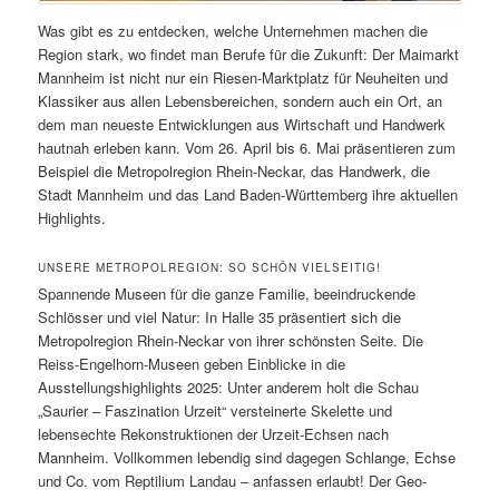
Was gibt es zu entdecken, welche Unternehmen machen die
Region stark, wo findet man Berufe für die Zukunft: Der Maimarkt
Mannheim ist nicht nur ein Riesen-Marktplatz für Neuheiten und
Klassiker aus allen Lebensbereichen, sondern auch ein Ort, an
dem man neueste Entwicklungen aus Wirtschaft und Handwerk
hautnah erleben kann. Vom 26. April bis 6. Mai präsentieren zum
Beispiel die Metropolregion Rhein-Neckar, das Handwerk, die
Stadt Mannheim und das Land Baden-Württemberg ihre aktuellen
Highlights.
UNSERE METROPOLREGION: SO SCHÖN VIELSEITIG!
Spannende Museen für die ganze Familie, beeindruckende
Schlösser und viel Natur: In Halle 35 präsentiert sich die
Metropolregion Rhein-Neckar von ihrer schönsten Seite. Die
Reiss-Engelhorn-Museen geben Einblicke in die
Ausstellungshighlights 2025: Unter anderem holt die Schau
„Saurier – Faszination Urzeit“ versteinerte Skelette und
lebensechte Rekonstruktionen der Urzeit-Echsen nach
Mannheim. Vollkommen lebendig sind dagegen Schlange, Echse
und Co. vom Reptilium Landau – anfassen erlaubt! Der Geo-