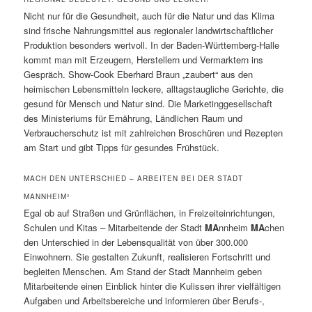
Nicht nur für die Gesundheit, auch für die Natur und das Klima
sind frische Nahrungsmittel aus regionaler landwirtschaftlicher
Produktion besonders wertvoll. In der Baden-Württemberg-Halle
kommt man mit Erzeugern, Herstellern und Vermarktern ins
Gespräch. Show-Cook Eberhard Braun „zaubert“ aus den
heimischen Lebensmitteln leckere, alltagstaugliche Gerichte, die
gesund für Mensch und Natur sind. Die Marketinggesellschaft
des Ministeriums für Ernährung, Ländlichen Raum und
Verbraucherschutz ist mit zahlreichen Broschüren und Rezepten
am Start und gibt Tipps für gesundes Frühstück.
MACH DEN UNTERSCHIED – ARBEITEN BEI DER STADT
MANNHEIM²
Egal ob auf Straßen und Grünflächen, in Freizeiteinrichtungen,
Schulen und Kitas – Mitarbeitende der Stadt
MA
nnheim
MA
chen
den Unterschied in der Lebensqualität von über 300.000
Einwohnern. Sie gestalten Zukunft, realisieren Fortschritt und
begleiten Menschen. Am Stand der Stadt Mannheim geben
Mitarbeitende einen Einblick hinter die Kulissen ihrer vielfältigen
Aufgaben und Arbeitsbereiche und informieren über Berufs-,