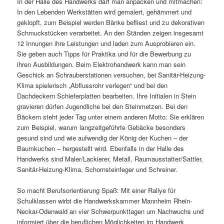
In der Halle des Handwerks darf man anpacken und mitmachen:
In den Lebenden Werkstätten wird gemalert, gehämmert und
geklopft, zum Beispiel werden Bänke befliest und zu dekorativen
Schmuckstücken verarbeitet. An den Ständen zeigen insgesamt
12 Innungen ihre Leistungen und laden zum Ausprobieren ein.
Sie geben auch Tipps für Praktika und für die Bewerbung zu
ihren Ausbildungen. Beim Elektrohandwerk kann man sein
Geschick an Schrauberstationen versuchen, bei Sanitär-Heizung-
Klima spielerisch „Abflussrohr verlegen“ und bei den
Dachdeckern Schieferplatten bearbeiten. Ihre Initialen in Stein
gravieren dürfen Jugendliche bei den Steinmetzen. Bei den
Bäckern steht jeder Tag unter einem anderen Motto: Sie erklären
zum Beispiel, warum langzeitgeführte Gebäcke besonders
gesund sind und wie aufwendig der König der Kuchen – der
Baumkuchen – hergestellt wird. Ebenfalls in der Halle des
Handwerks sind Maler/Lackierer, Metall, Raumausstatter/Sattler,
Sanitär-Heizung-Klima, Schornsteinfeger und Schreiner.
So macht Berufsorientierung Spaß: Mit einer Rallye für
Schulklassen wirbt die Handwerkskammer Mannheim Rhein-
Neckar-Odenwald an vier Schwerpunkttagen um Nachwuchs und
informiert über die beruflichen Möglichkeiten im Handwerk