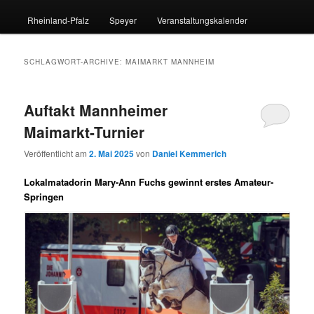
Rheinland-Pfalz
Speyer
Veranstaltungskalender
SCHLAGWORT-ARCHIVE:
MAIMARKT MANNHEIM
Auftakt Mannheimer
Maimarkt-Turnier
Veröffentlicht am
2. Mai 2025
von
Daniel Kemmerich
Lokalmatadorin Mary-Ann Fuchs gewinnt erstes Amateur-
Springen