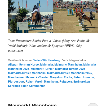
Text: Pressebüro Binder Foto & Video: (Mary-Ann Fuchs @
Yadel Möhler); (Alles andere @ Speyer24NEWS, dak)
02.05.2025
Veröffentlicht unter
Baden-Württemberg
|
Verschlagwortet mit
Allspan German Horse
,
Maimarkt
,
Maimarkt Mannheim
,
Maimarkt
Mannheim 2025
,
Maimarkt-Turnier
,
Maimarkt-Turnier 2025
,
Maimarkt-Turnier Mannheim
,
Maimarkt-Turnier Mannheim 2025
,
Mannheimer Maimarkt-Turnier
,
Mary-Ann Fuchs
,
Peter Hofmann
,
Pferdesport
,
Reiter-Verein Mannheim
,
Reitsport
,
Springreiten
|
Schreibe einen Kommentar
Maimarkt Mannheim