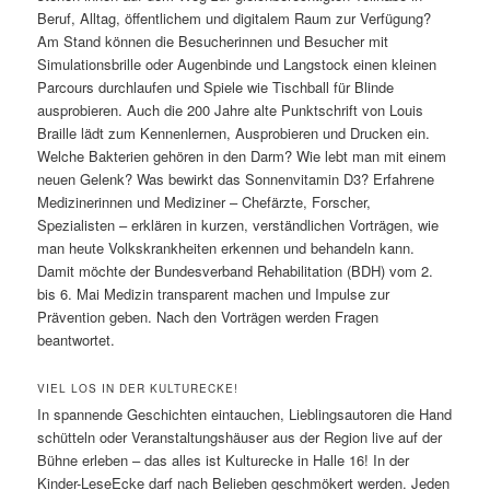
Beruf, Alltag, öffentlichem und digitalem Raum zur Verfügung?
Am Stand können die Besucherinnen und Besucher mit
Simulationsbrille oder Augenbinde und Langstock einen kleinen
Parcours durchlaufen und Spiele wie Tischball für Blinde
ausprobieren. Auch die 200 Jahre alte Punktschrift von Louis
Braille lädt zum Kennenlernen, Ausprobieren und Drucken ein.
Welche Bakterien gehören in den Darm? Wie lebt man mit einem
neuen Gelenk? Was bewirkt das Sonnenvitamin D3? Erfahrene
Medizinerinnen und Mediziner – Chefärzte, Forscher,
Spezialisten – erklären in kurzen, verständlichen Vorträgen, wie
man heute Volkskrankheiten erkennen und behandeln kann.
Damit möchte der Bundesverband Rehabilitation (BDH) vom 2.
bis 6. Mai Medizin transparent machen und Impulse zur
Prävention geben. Nach den Vorträgen werden Fragen
beantwortet.
VIEL LOS IN DER KULTURECKE!
In spannende Geschichten eintauchen, Lieblingsautoren die Hand
schütteln oder Veranstaltungshäuser aus der Region live auf der
Bühne erleben – das alles ist Kulturecke in Halle 16! In der
Kinder-LeseEcke darf nach Belieben geschmökert werden. Jeden