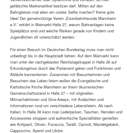
gefälschte Markenartikel besitzen darf. Mitten auf den
Bahngleisen mal eben ein cooles Selfie machen? Keine gute
Idee! Der gemeinnützige Verein „Eisenbahnfreunde Mannheim
e.V.“ erklärt in Maimarkt-Halle 27, warum Bahnanlagen keine
Spielplätze sind und welche Risiken gerade von Kindern und
Jugendlichen oft unterschätzt werden.
Für einen Besuch im Deutschen Bundestag muss man nicht
unbedingt bis in die Hauptstadt fahren: Auf dem Maimarkt kann
man unter der nachgebauten Reichstagskuppel in Halle 26 auf
Erkundungstour durch das Parlament gehen und Funktionen und
Abläufe kennenlernen. Zusammen mit Besucherinnen und
Besuchern das Leben feiern wollen die Evangelische und
Katholische Kirche Mannheim an ihrem ökumenischen
Gemeinschaftsstand in Halle 27 – mit originellen
Mitmachaktionen und Give-Aways, mit Andachten und
Informationen rund um verschiedene Lebensfeiern. Ab nach
Italien: In Halle 36 kann man Lederjacken, Taschen, Hemden und
Accessoires shoppen und authentische Spezialitäten genießen
wie Antipasti, Oliven, Focaccia, Taralli, Cannoli, Mandelgebäck,
Cappuccino, Aperol und Liköre.