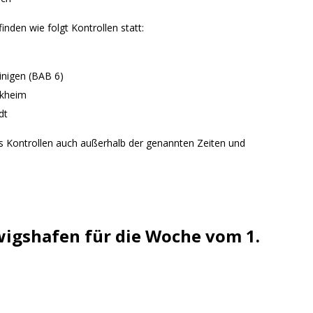
ng / Speyer
SPEYER
/ Konsumcannabisgesetz (KCanG)
BLAULICHTMELDUNGEN
finden wie folgt Kontrollen statt:
inigen (BAB 6)
rkheim
dt
ass Kontrollen auch außerhalb der genannten Zeiten und
wigshafen für die Woche vom 1.