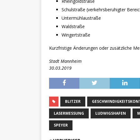
Rheingoldstraße
Schulstraße (verkehrsberuhigter Bereic
Untermühlaustraße
Waldstraße
Wingertstraße
Kurzfristige Änderungen oder zusätzliche Mes
Stadt Mannheim
30.03.2019
BLITZER
GESCHWINDIGKEITSKON
LASERMESSUNG
LUDWIGSHAFEN
M
SPEYER