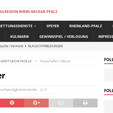
OLREGION RHEIN-NECKAR-PFALZ
 RETTUNGSDIENSTE
SPEYER
RHEINLAND-PFALZ
KULINARIK
GEWINNSPIEL / VERLOSUNG
IMPRES
suche / Vermisst
BLAULICHTMELDUNGEN
suche / Vermisst
BLAULICHTMELDUNGEN
FOL
IGKEITSKONTROLLE
Radarfallen / Blitzer
suche / Vermisst
BLAULICHTMELDUNGEN
suche / Vermisst
SPEYER AKTUELL
er
suche / Vermisst
BLAULICHTMELDUNGEN
nensuche / Vermisst
BLAULICHTMELDUNGEN
schwindigkeitskontrolle
0
FOL
nensuche / Vermisst
BLAULICHTMELDUNGEN
e Warnmeldung der Polizei
BLAULICHTMELDUNGEN