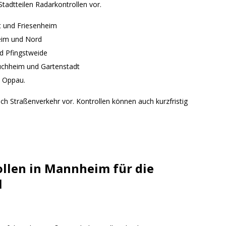
tadtteilen Radarkontrollen vor.
dt und Friesenheim
eim und Nord
nd Pfingstweide
Ruchheim und Gartenstadt
d Oppau.
ich Straßenverkehr vor. Kontrollen können auch kurzfristig
llen in Mannheim für die
l