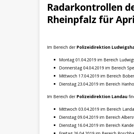
[ 16. Dezember 2023 ]
Per
Radarkontrollen de
[ 11. November 2023 ]
Per
Rheinpfalz für Apr
[ 31. Oktober 2023 ]
Eilme
[ 19. Oktober 2023 ]
Öffen
[ 15. April 2023 ]
Natur/Umw
Im Bereich der
Polizeidirektion Ludwigsh
& NATUR
Montag 01.04.2019 im Bereich Ludwig
[ 7. Mai 2025 ]
Radio Regen
Donnerstag 04.04.2019 im Bereich Sp
BADEN-WÜRTTEMBERG
Mittwoch 17.04.2019 im Bereich Bob
[ 6. Mai 2025 ]
Radarfallen 
Dienstag 23.04.2019 im Bereich Hanh
11.05.2025)
GESCHWINDI
Im Bereich der
Polizeidirektion Landau
fin
[ 5. Mai 2025 ]
Deutsche Eq
Mittwoch 03.04.2019 im Bereich Land
MVV-Reitstadion
BADEN
Dienstag 09.04.2019 im Bereich Albers
[ 4. Mai 2025 ]
Technik Mus
Dienstag 16.04.2019 im Bereich Kande
Freitag 26.04.2019 im Bereich Roschb