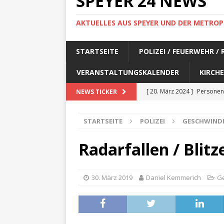
SPEYER 24 NEWS
AKTUELLES AUS SPEYER UND DER METROP
STARTSEITE
POLIZEI / FEUERWEHR /
VERANSTALTUNGSKALENDER
KIRCHE
[ 20. März 2024 ]
Personen
NEWS TICKER
[ 17. März 2024 ]
Personen
STARTSEITE
POLIZEI
GESCHWIND
[ 17. März 2024 ]
Personen
[ 17. März 2024 ]
Personen
Radarfallen / Blitz
[ 17. März 2024 ]
Personen
[ 29. Februar 2024 ]
Perso
30. März 2019
Daniel Kemmerich
Ge
[ 29. Februar 2024 ]
Perso
[ 6. Februar 2024 ]
Aktuell