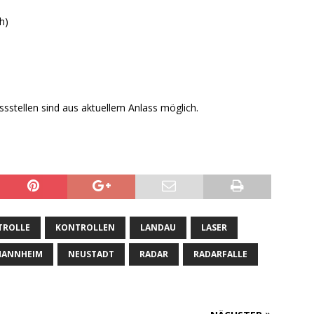
h)
sstellen sind aus aktuellem Anlass möglich.
TROLLE
KONTROLLEN
LANDAU
LASER
ANNHEIM
NEUSTADT
RADAR
RADARFALLE