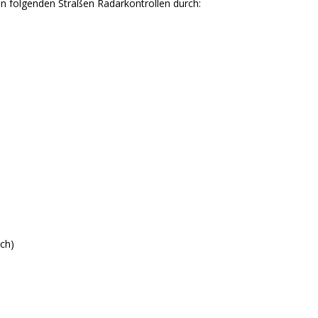
 in folgenden Straßen Radarkontrollen durch:
ich)