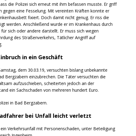
ass die Polizei sich erneut mit ihm befassen musste. Er griff
h gegen eine Fesselung. Mit vereinten Kräften konnte er
enhausbett fixiert. Doch damit nicht genug. Er riss die
tigt werden. Anschließend wurde er im Krankenhaus durch
 für sich oder andere darstellt. Er muss sich wegen
rdung des Straßenverkehrs, Tätlicher Angriff auf
.
inbruch in ein Geschäft
 Samstag, dem 30.03.19, versuchten bislang unbekannte
Bad Bergzabern einzubrechen. Die Täter versuchten die
ltsam aufzuschieben, scheiterten jedoch an der
stand ein Sachschaden von mehreren hundert Euro.
olizei in Bad Bergzabern.
dfahrer bei Unfall leicht verletzt
 ein Verkehrsunfall mit Personenschaden, unter Beteiligung
ereich Ingenheim.