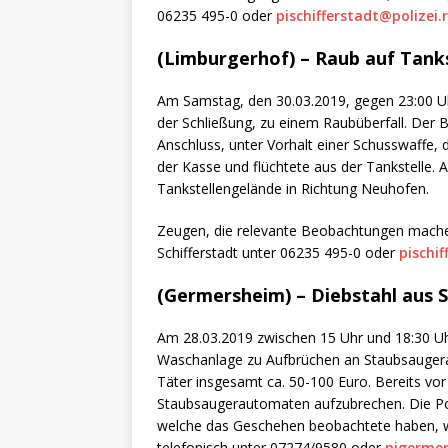
[ 4. Mai 2025 ]
Veranstaltu
06235 495-0 oder
pischifferstadt@polizei.r
[ 29. März 2024 ]
Polizei 
(Limburgerhof) – Raub auf Tank
Am Samstag, den 30.03.2019, gegen 23:00 Uhr
der Schließung, zu einem Raubüberfall. Der 
Anschluss, unter Vorhalt einer Schusswaffe,
der Kasse und flüchtete aus der Tankstelle.
Tankstellengelände in Richtung Neuhofen.
Zeugen, die relevante Beobachtungen machen
Schifferstadt unter 06235 495-0 oder
pischif
(Germersheim) – Diebstahl aus
Am 28.03.2019 zwischen 15 Uhr und 18:30 Uh
Waschanlage zu Aufbrüchen an Staubsaugera
Täter insgesamt ca. 50-100 Euro. Bereits vo
Staubsaugerautomaten aufzubrechen. Die Pol
welche das Geschehen beobachtete haben, we
telefonisch unter 07274/9580 oder
pigermer