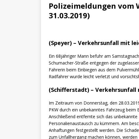
[ 16. Dezember 2023 ]
Per
Polizeimeldungen vom W
[ 11. November 2023 ]
Per
31.03.2019)
[ 31. Oktober 2023 ]
Eilme
[ 19. Oktober 2023 ]
Öffen
(Speyer) – Verkehrsunfall mit le
[ 15. April 2023 ]
Natur/Umw
& NATUR
Ein 68jähriger Mann befuhr am Samstagnach
Schumacher-Straße entgegen der zugelassene
[ 7. Mai 2025 ]
Radio Regen
Fahrerin beim Einbiegen aus dem Pulvermü
BADEN-WÜRTTEMBERG
Radfahrer wurde leicht verletzt und vorsicht
[ 6. Mai 2025 ]
Radarfallen 
(Schifferstadt) – Verkehrsunfall 
11.05.2025)
GESCHWINDI
Im Zeitraum von Donnerstag, den 28.03.2019,
[ 5. Mai 2025 ]
Deutsche Eq
PKW durch ein unbekanntes Fahrzeug beim Ei
Anschließend entfernte sich das unbekannte 
MVV-Reitstadion
BADEN
Personalienaustausch zu kümmern. Am besch
[ 4. Mai 2025 ]
Technik Mus
Anhaftungen festgestellt werden. Die Schad
zum Unfallhergang machen können, werden geb