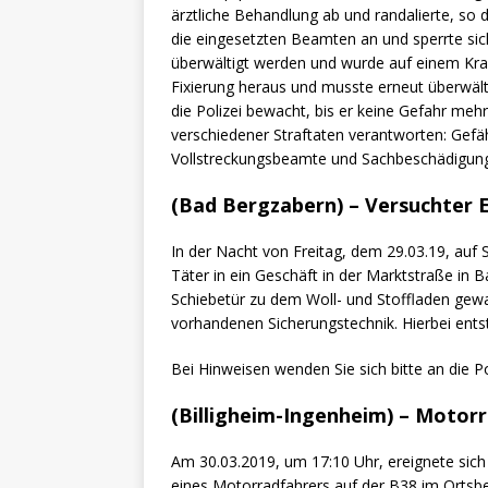
ärztliche Behandlung ab und randalierte, so d
die eingesetzten Beamten an und sperrte sic
überwältigt werden und wurde auf einem Krank
Fixierung heraus und musste erneut überwäl
die Polizei bewacht, bis er keine Gefahr mehr
verschiedener Straftaten verantworten: Gefäh
Vollstreckungsbeamte und Sachbeschädigung
(Bad Bergzabern) – Versuchter E
In der Nacht von Freitag, dem 29.03.19, auf
Täter in ein Geschäft in der Marktstraße in 
Schiebetür zu dem Woll- und Stoffladen gewa
vorhandenen Sicherungstechnik. Hierbei ent
Bei Hinweisen wenden Sie sich bitte an die P
(Billigheim-Ingenheim) – Motorra
Am 30.03.2019, um 17:10 Uhr, ereignete sich
eines Motorradfahrers auf der B38 im Ortsb