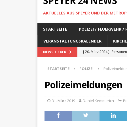
SPEYER 24 NEWS
AKTUELLES AUS SPEYER UND DER METROP
STARTSEITE
POLIZEI / FEUERWEHR /
VERANSTALTUNGSKALENDER
KIRCHE
[ 20. März 2024 ]
Personen
NEWS TICKER
[ 17. März 2024 ]
Personen
STARTSEITE
POLIZEI
Polizeimeldu
[ 17. März 2024 ]
Personen
[ 17. März 2024 ]
Personen
Polizeimeldungen
[ 17. März 2024 ]
Personen
[ 29. Februar 2024 ]
Perso
31. März 2019
Daniel Kemmerich
Po
[ 29. Februar 2024 ]
Perso
[ 6. Februar 2024 ]
Aktuell