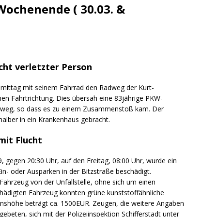
sonensuche / Öffentlichkeitsfahndung
BLAULICHTMELDUNGEN
ochenende ( 30.03. &
sonensuche / Vermisste Person
BLAULICHTMELDUNGEN
ldung Polizei
BLAULICHTMELDUNGEN
tlichkeitsfahndung
BLAULICHTMELDUNGEN
icht verletzter Person
elt – Militärischer Übungsplatz Dudenhofen / Speyer
UMWELT
mittag mit seinem Fahrrad den Radweg der Kurt-
n Fahrtrichtung. Dies übersah eine 83jährige PKW-
bogen spendet 10.000.- € an „Kinder unterm Regenbogen“
hlweg, so dass es zu einem Zusammenstoß kam. Der
shalber in ein Krankenhaus gebracht.
/ Blitzer / Geschwindigkeitsmessung für die KW 19 (05.05. –
mit Flucht
GKEITSKONTROLLE
 gegen 20:30 Uhr, auf den Freitag, 08:00 Uhr, wurde ein
uipe gewinnt vor der Schweiz den Longines EEF Nations Cup im
n- oder Ausparken in der Bitzstraße beschädigt.
Fahrzeug von der Unfallstelle, ohne sich um einen
-WÜRTTEMBERG
ädigten Fahrzeug konnten grüne kunststoffähnliche
eum Speyer / Brazzeltag
SPEYER
enshöhe beträgt ca. 1500EUR. Zeugen, die weitere Angaben
eten, sich mit der Polizeiinspektion Schifferstadt unter