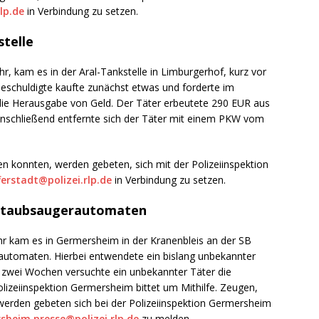
ng / Speyer
SPEYER
lp.de
in Verbindung zu setzen.
/ Konsumcannabisgesetz (KCanG)
BLAULICHTMELDUNGEN
stelle
, kam es in der Aral-Tankstelle in Limburgerhof, kurz vor
Beschuldigte kaufte zunächst etwas und forderte im
 die Herausgabe von Geld. Der Täter erbeutete 290 EUR aus
 Anschließend entfernte sich der Täter mit einem PKW vom
 konnten, werden gebeten, sich mit der Polizeiinspektion
ferstadt@polizei.rlp.de
in Verbindung zu setzen.
 Staubsaugerautomaten
r kam es in Germersheim in der Kranenbleis an der SB
utomaten. Hierbei entwendete ein bislang unbekannter
r zwei Wochen versuchte ein unbekannter Täter die
izeiinspektion Germersheim bittet um Mithilfe. Zeugen,
rden gebeten sich bei der Polizeiinspektion Germersheim
sheim.presse@polizei.rlp.de
zu melden.