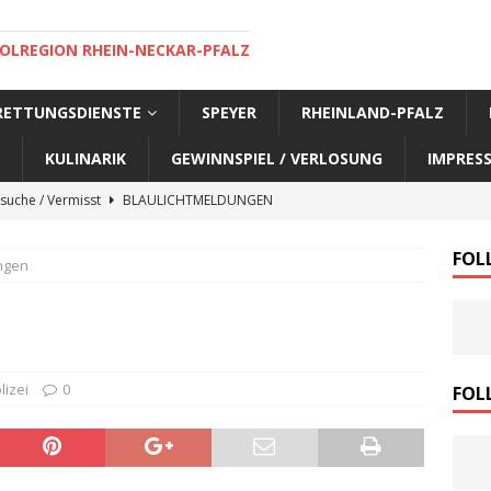
OLREGION RHEIN-NECKAR-PFALZ
 RETTUNGSDIENSTE
SPEYER
RHEINLAND-PFALZ
KULINARIK
GEWINNSPIEL / VERLOSUNG
IMPRES
suche / Vermisst
BLAULICHTMELDUNGEN
suche / Vermisst
BLAULICHTMELDUNGEN
FOL
ngen
suche / Vermisst
BLAULICHTMELDUNGEN
suche / Vermisst
SPEYER AKTUELL
suche / Vermisst
BLAULICHTMELDUNGEN
nensuche / Vermisst
BLAULICHTMELDUNGEN
lizei
0
FOL
nensuche / Vermisst
BLAULICHTMELDUNGEN
e Warnmeldung der Polizei
BLAULICHTMELDUNGEN