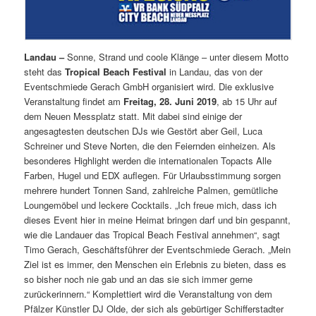
Landau –
Sonne, Strand und coole Klänge – unter diesem Motto
steht das
Tropical Beach Festival
in Landau, das von der
Eventschmiede Gerach GmbH organisiert wird. Die exklusive
Veranstaltung findet am
Freitag, 28. Juni 2019
, ab 15 Uhr auf
dem Neuen Messplatz statt. Mit dabei sind einige der
angesagtesten deutschen DJs wie Gestört aber Geil, Luca
Schreiner und Steve Norten, die den Feiernden einheizen. Als
besonderes Highlight werden die internationalen Topacts Alle
Farben, Hugel und EDX auflegen. Für Urlaubsstimmung sorgen
mehrere hundert Tonnen Sand, zahlreiche Palmen, gemütliche
Loungemöbel und leckere Cocktails. „Ich freue mich, dass ich
dieses Event hier in meine Heimat bringen darf und bin gespannt,
wie die Landauer das Tropical Beach Festival annehmen“, sagt
Timo Gerach, Geschäftsführer der Eventschmiede Gerach. „Mein
Ziel ist es immer, den Menschen ein Erlebnis zu bieten, dass es
so bisher noch nie gab und an das sie sich immer gerne
zurückerinnern.“ Komplettiert wird die Veranstaltung von dem
Pfälzer Künstler DJ Olde, der sich als gebürtiger Schifferstadter