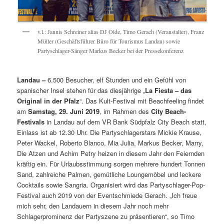
v.l.: Jannis Schreiner alias DJ Olde, Timo Gerach (Veranstalter), Franz
Müller (Geschäftsführer Büro für Tourismus Landau) sowie
Partyschlager-Sänger Markus Becker bei der Pressekonferenz
Landau –
6.500 Besucher, elf Stunden und ein Gefühl von
spanischer Insel stehen für das diesjährige „
La Fiesta – das
Original in der Pfalz
“. Das Kult-Festival mit Beachfeeling findet
am
Samstag, 29. Juni 2019
, im Rahmen des
City Beach-
Festivals
in Landau auf dem VR Bank Südpfalz City Beach statt,
Einlass ist ab 12.30 Uhr. Die Partyschlagerstars Mickie Krause,
Peter Wackel, Roberto Blanco, Mia Julia, Markus Becker, Marry,
Die Atzen und Achim Petry heizen in diesem Jahr den Feiernden
kräftig ein. Für Urlaubsstimmung sorgen mehrere hundert Tonnen
Sand, zahlreiche Palmen, gemütliche Loungemöbel und leckere
Cocktails sowie Sangria. Organisiert wird das Partyschlager-Pop-
Festival auch 2019 von der Eventschmiede Gerach. „Ich freue
mich sehr, den Landauern in diesem Jahr noch mehr
Schlagerprominenz der Partyszene zu präsentieren“, so Timo