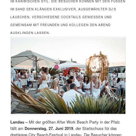
M KARIBISCHEN STIL. DIE BESUCHER KÖNNEN MIT DEN FÜSSEN IM
SAND DEN KLÄNGEN EXKLUSIVER, AUSGEWÄHLTER DJ’S LA
USCHEN, VERSCHIEDENE COCKTAILS GENIESSEN UND GEM
EINSAM MIT FREUNDEN UND KOLLEGEN DEN ABEND AUS
KLINGEN LASSEN.
Landau –
Mit der größten After Work Beach Party in der Pfalz
fällt am
Donnerstag, 27. Juni 2019
, der Startschuss für das
dreitägige City Beach-Festival in Landau. Die Besucher können