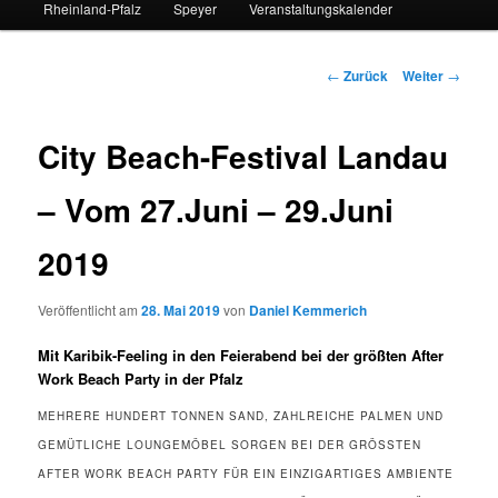
Rheinland-Pfalz
Speyer
Veranstaltungskalender
Beitrags-
←
Zurück
Weiter
→
Navigation
City Beach-Festival Landau
– Vom 27.Juni – 29.Juni
2019
Veröffentlicht am
28. Mai 2019
von
Daniel Kemmerich
Mit Karibik-Feeling in den Feierabend bei der größten After
Work Beach Party in der Pfalz
MEHRERE HUNDERT TONNEN SAND, ZAHLREICHE PALMEN UND
GEMÜTLICHE LOUNGEMÖBEL SORGEN BEI DER GRÖSSTEN A
FTER WORK BEACH PARTY FÜR EIN EINZIGARTIGES AMBIENTE I