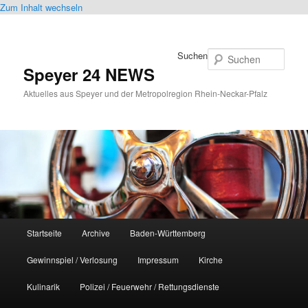
Zum Inhalt wechseln
Suchen
Speyer 24 NEWS
Aktuelles aus Speyer und der Metropolregion Rhein-Neckar-Pfalz
Hauptmenü
Startseite
Archive
Baden-Württemberg
Gewinnspiel / Verlosung
Impressum
Kirche
Kulinarik
Polizei / Feuerwehr / Rettungsdienste