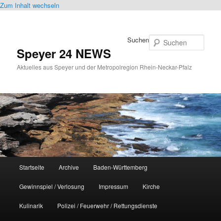
Zum Inhalt wechseln
Suchen
Speyer 24 NEWS
Aktuelles aus Speyer und der Metropolregion Rhein-Neckar-Pfalz
Hauptmenü
Startseite
Archive
Baden-Württemberg
Gewinnspiel / Verlosung
Impressum
Kirche
Kulinarik
Polizei / Feuerwehr / Rettungsdienste