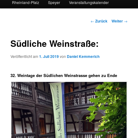
Rheinland-Pfalz
Speyer
Veranstaltungskalender
Beitrags-
←
Zurück
Weiter
→
Navigation
Südliche Weinstraße:
Veröffentlicht am
1. Juli 2019
von
Daniel Kemmerich
32. Weintage der Südlichen Weinstrasse gehen zu Ende