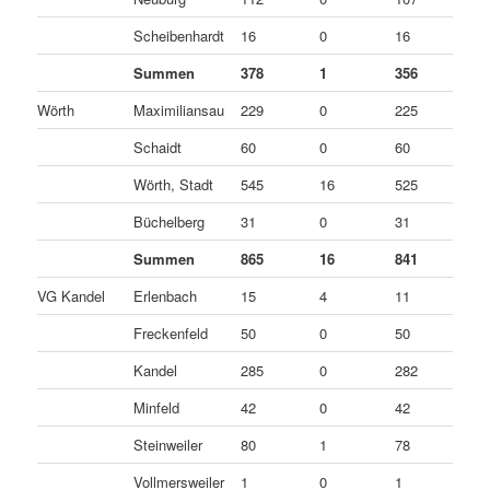
Scheibenhardt
16
0
16
0
Summen
378
1
356
2
Wörth
Maximiliansau
229
0
225
4
Schaidt
60
0
60
0
Wörth, Stadt
545
16
525
4
Büchelberg
31
0
31
0
Summen
865
16
841
8
VG Kandel
Erlenbach
15
4
11
0
Freckenfeld
50
0
50
0
Kandel
285
0
282
3
Minfeld
42
0
42
0
Steinweiler
80
1
78
1
Vollmersweiler
1
0
1
0