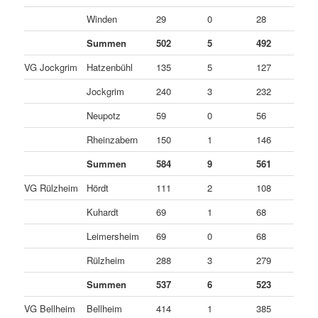
Winden
29
0
28
1
Summen
502
5
492
5
VG Jockgrim
Hatzenbühl
135
5
127
3
Jockgrim
240
3
232
5
Neupotz
59
0
56
3
Rheinzabern
150
1
146
3
Summen
584
9
561
1
VG Rülzheim
Hördt
111
2
108
1
Kuhardt
69
1
68
0
Leimersheim
69
0
68
1
Rülzheim
288
3
279
6
Summen
537
6
523
8
VG Bellheim
Bellheim
414
1
385
2