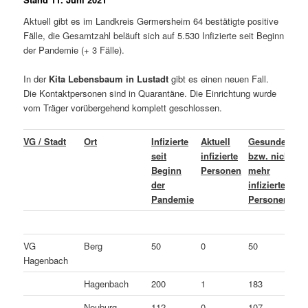
Aktuell gibt es im Landkreis Germersheim 64 bestätigte positive
Fälle, die Gesamtzahl beläuft sich auf 5.530 Infizierte seit Beginn
der Pandemie (+ 3 Fälle).
In der
Kita Lebensbaum in Lustadt
gibt es einen neuen Fall.
Die Kontaktpersonen sind in Quarantäne. Die Einrichtung wurde
vom Träger vorübergehend komplett geschlossen.
VG / Stadt
Ort
Infizierte
Aktuell
Gesundete
L
seit
infizierte
bzw. nicht
o
Beginn
Personen
mehr
C
der
infizierte
v
Pandemie
Personen
P
VG
Berg
50
0
50
0
Hagenbach
Hagenbach
200
1
183
1
Neuburg
112
0
107
5