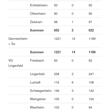
Knittelsheim
50
0
50
0
Ottersheim
90
0
90
0
Zeiskam
98
1
97
0
Summen
652
2
622
2
Germersheim
1221
14
1189
1
+ So
Summen
1221
14
1189
1
VG
Freisbach
63
0
62
1
Lingenfeld
Lingenfeld
258
2
247
9
Lustadt
116
6
108
2
Schwegenheim
146
3
142
1
Weingarten
105
0
104
1
Westheim
103
0
94
9