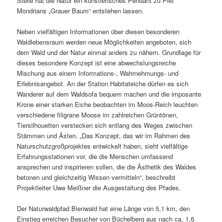
Stelle hat die Natur ein künstlerisches Pendant zu Piet
Mondrians „Grauer Baum“ entstehen lassen.
Neben vielfältigen Informationen über diesen besonderen
Waldlebensraum werden neue Möglichkeiten angeboten, sich
dem Wald und der Natur einmal anders zu nähern. Grundlage für
dieses besondere Konzept ist eine abwechslungsreiche
Mischung aus einem Informations-, Wahrnehmungs- und
Erlebnisangebot. An der Station Habitateiche dürfen es sich
Wanderer auf dem Waldsofa bequem machen und die imposante
Krone einer starken Eiche beobachten im Moos-Reich leuchten
verschiedene filigrane Moose im zahlreichen Grüntönen,
Tiersilhouetten verstecken sich entlang des Weges zwischen
Stämmen und Ästen. „Das Konzept, das wir im Rahmen des
Naturschutzgroßprojektes entwickelt haben, sieht vielfältige
Erfahrungsstationen vor, die die Menschen umfassend
ansprechen und inspirieren sollen, die die Ästhetik des Waldes
betonen und gleichzeitig Wissen vermitteln“, beschreibt
Projektleiter Uwe Meißner die Ausgestaltung des Pfades.
Der Naturwaldpfad Bienwald hat eine Länge von 5,1 km, den
Einstieg erreichen Besucher von Büchelberg aus nach ca. 1,6