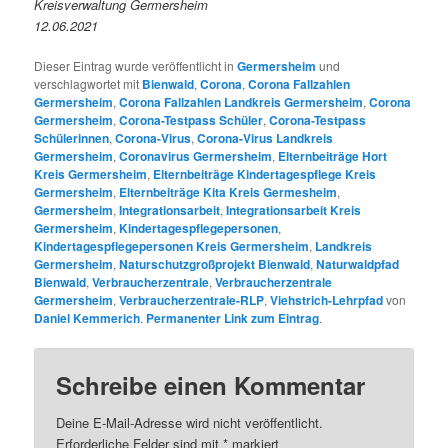
Kreisverwaltung Germersheim
12.06.2021
Dieser Eintrag wurde veröffentlicht in
Germersheim
und
verschlagwortet mit
Bienwald
,
Corona
,
Corona Fallzahlen
Germersheim
,
Corona Fallzahlen Landkreis Germersheim
,
Corona
Germersheim
,
Corona-Testpass Schüler
,
Corona-Testpass
Schülerinnen
,
Corona-Virus
,
Corona-Virus Landkreis
Germersheim
,
Coronavirus Germersheim
,
Elternbeiträge Hort
Kreis Germersheim
,
Elternbeiträge Kindertagespflege Kreis
Germersheim
,
Elternbeiträge Kita Kreis Germesheim
,
Germersheim
,
Integrationsarbeit
,
Integrationsarbeit Kreis
Germersheim
,
Kindertagespflegepersonen
,
Kindertagespflegepersonen Kreis Germersheim
,
Landkreis
Germersheim
,
Naturschutzgroßprojekt Bienwald
,
Naturwaldpfad
Bienwald
,
Verbraucherzentrale
,
Verbraucherzentrale
Germersheim
,
Verbraucherzentrale-RLP
,
Viehstrich-Lehrpfad
von
Daniel Kemmerich
.
Permanenter Link zum Eintrag
.
Schreibe einen Kommentar
Deine E-Mail-Adresse wird nicht veröffentlicht.
Erforderliche Felder sind mit
*
markiert