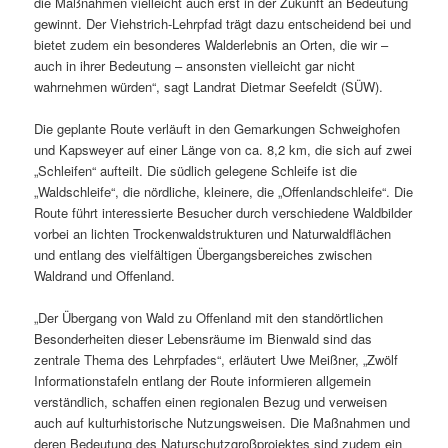
die Maßnahmen vielleicht auch erst in der Zukunft an Bedeutung
gewinnt. Der Viehstrich-Lehrpfad trägt dazu entscheidend bei und
bietet zudem ein besonderes Walderlebnis an Orten, die wir –
auch in ihrer Bedeutung – ansonsten vielleicht gar nicht
wahrnehmen würden“, sagt Landrat Dietmar Seefeldt (SÜW).
Die geplante Route verläuft in den Gemarkungen Schweighofen
und Kapsweyer auf einer Länge von ca. 8,2 km, die sich auf zwei
„Schleifen“ aufteilt. Die südlich gelegene Schleife ist die
„Waldschleife“, die nördliche, kleinere, die „Offenlandschleife“. Die
Route führt interessierte Besucher durch verschiedene Waldbilder
vorbei an lichten Trockenwaldstrukturen und Naturwaldflächen
und entlang des vielfältigen Übergangsbereiches zwischen
Waldrand und Offenland.
„Der Übergang von Wald zu Offenland mit den standörtlichen
Besonderheiten dieser Lebensräume im Bienwald sind das
zentrale Thema des Lehrpfades“, erläutert Uwe Meißner, „Zwölf
Informationstafeln entlang der Route informieren allgemein
verständlich, schaffen einen regionalen Bezug und verweisen
auch auf kulturhistorische Nutzungsweisen. Die Maßnahmen und
deren Bedeutung des Naturschutzgroßprojektes sind zudem ein