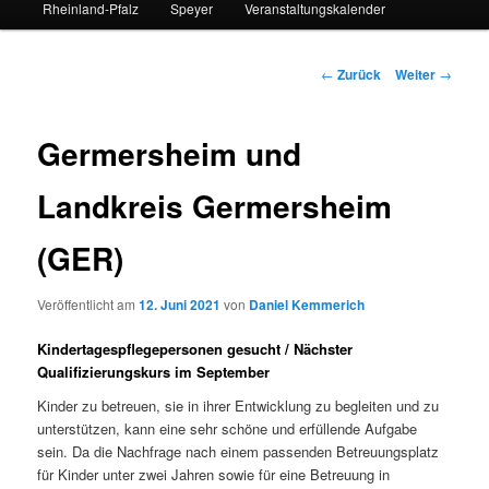
Rheinland-Pfalz
Speyer
Veranstaltungskalender
Beitrags-
←
Zurück
Weiter
→
Navigation
Germersheim und
Landkreis Germersheim
(GER)
Veröffentlicht am
12. Juni 2021
von
Daniel Kemmerich
Kindertagespflegepersonen gesucht
/
Nächster
Qualifizierungskurs im September
Kinder zu betreuen, sie in ihrer Entwicklung zu begleiten und zu
unterstützen, kann eine sehr schöne und erfüllende Aufgabe
sein. Da die Nachfrage nach einem passenden Betreuungsplatz
für Kinder unter zwei Jahren sowie für eine Betreuung in