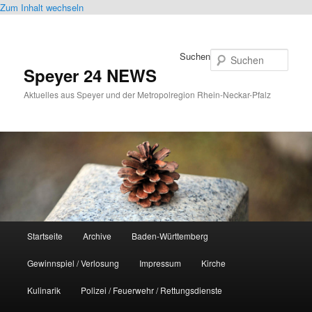
Zum Inhalt wechseln
Suchen
Speyer 24 NEWS
Aktuelles aus Speyer und der Metropolregion Rhein-Neckar-Pfalz
Hauptmenü
Startseite
Archive
Baden-Württemberg
Gewinnspiel / Verlosung
Impressum
Kirche
Kulinarik
Polizei / Feuerwehr / Rettungsdienste