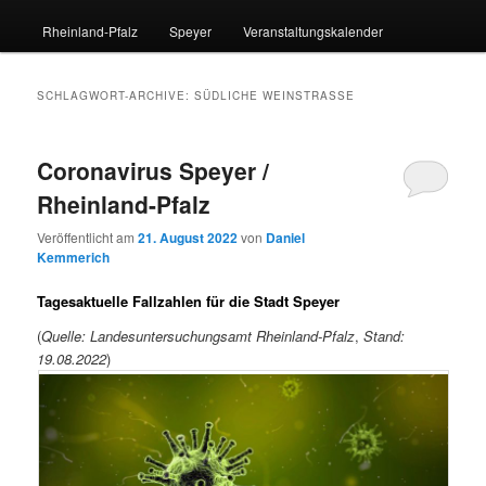
Rheinland-Pfalz
Speyer
Veranstaltungskalender
SCHLAGWORT-ARCHIVE:
SÜDLICHE WEINSTRASSE
Coronavirus Speyer /
Rheinland-Pfalz
Veröffentlicht am
21. August 2022
von
Daniel
Kemmerich
Tagesaktuelle Fallzahlen für die Stadt Speyer
(
Quelle: Landesuntersuchungsamt Rheinland-Pfalz
,
Stand:
19.08.2022
)