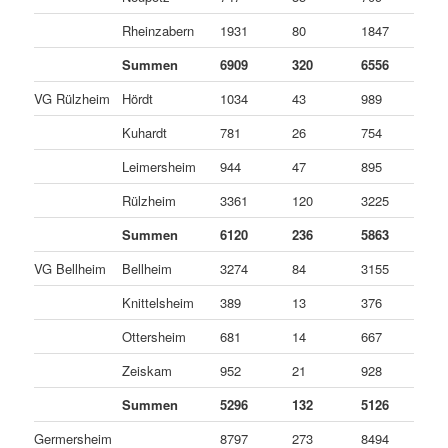
Rheinzabern
1931
80
1847
4
Summen
6909
320
6556
3
VG Rülzheim
Hördt
1034
43
989
2
Kuhardt
781
26
754
1
Leimersheim
944
47
895
2
Rülzheim
3361
120
3225
1
Summen
6120
236
5863
2
VG Bellheim
Bellheim
3274
84
3155
3
Knittelsheim
389
13
376
0
Ottersheim
681
14
667
0
Zeiskam
952
21
928
3
Summen
5296
132
5126
3
Germersheim
8797
273
8494
3