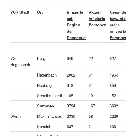
VG / Stadt
Ort
Infizierte
Aktuell
Gesundete
L
seit
infizierte
bzw. nicht
o
Beginn
Personen
mehr
C
der
infizierte
v
Pandemie
Personen
P
VG
Berg
649
22
627
0
Hagenbach
Hagenbach
2062
81
1964
1
Neuburg
918
51
859
8
Scheibenhardt
165
13
152
0
Summen
3794
167
3602
2
Wörth
Maximiliansau
2330
98
2226
6
Schaidt
637
31
606
0