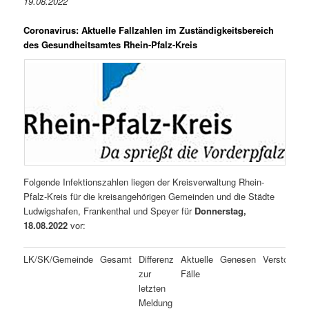
19.08.2022
Coronavirus: Aktuelle Fallzahlen im Zuständigkeitsbereich
des Gesundheitsamtes Rhein-Pfalz-Kreis
Folgende Infektionszahlen liegen der Kreisverwaltung Rhein-
Pfalz-Kreis für die kreisangehörigen Gemeinden und die Städte
Ludwigshafen, Frankenthal und Speyer für
Donnerstag,
18.08.2022
vor:
LK/SK/Gemeinde
Gesamt
Differenz
Aktuelle
Genesen
Verstorben
zur
Fälle
letzten
Meldung