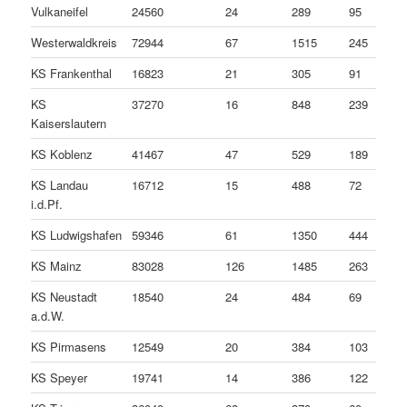
Vulkaneifel
24560
24
289
95
Westerwaldkreis
72944
67
1515
245
KS Frankenthal
16823
21
305
91
KS
37270
16
848
239
Kaiserslautern
KS Koblenz
41467
47
529
189
KS Landau
16712
15
488
72
i.d.Pf.
KS Ludwigshafen
59346
61
1350
444
KS Mainz
83028
126
1485
263
KS Neustadt
18540
24
484
69
a.d.W.
KS Pirmasens
12549
20
384
103
KS Speyer
19741
14
386
122