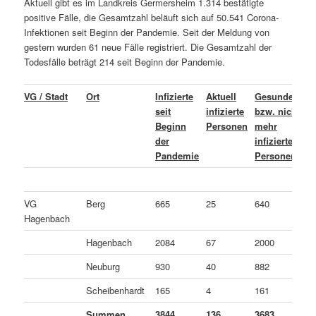
Aktuell gibt es im Landkreis Germersheim 1.314 bestätigte
positive Fälle, die Gesamtzahl beläuft sich auf 50.541 Corona-
Infektionen seit Beginn der Pandemie. Seit der Meldung von
gestern wurden 61 neue Fälle registriert. Die Gesamtzahl der
Todesfälle beträgt 214 seit Beginn der Pandemie.
VG / Stadt
Ort
Infizierte
Aktuell
Gesundete
L
seit
infizierte
bzw. nicht
o
Beginn
Personen
mehr
C
der
infizierte
v
Pandemie
Personen
P
VG
Berg
665
25
640
0
Hagenbach
Hagenbach
2084
67
2000
1
Neuburg
930
40
882
8
Scheibenhardt
165
4
161
0
Summen
3844
136
3683
2