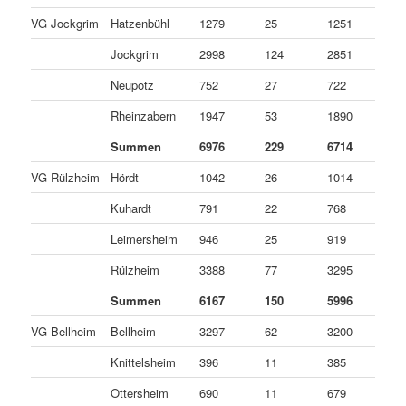
VG Jockgrim
Hatzenbühl
1279
25
1251
3
Jockgrim
2998
124
2851
2
Neupotz
752
27
722
3
Rheinzabern
1947
53
1890
4
Summen
6976
229
6714
3
VG Rülzheim
Hördt
1042
26
1014
2
Kuhardt
791
22
768
1
Leimersheim
946
25
919
2
Rülzheim
3388
77
3295
1
Summen
6167
150
5996
2
VG Bellheim
Bellheim
3297
62
3200
3
Knittelsheim
396
11
385
0
Ottersheim
690
11
679
0