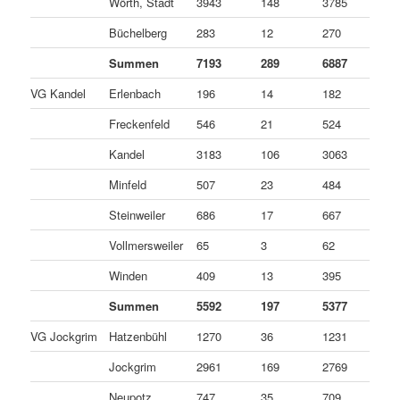
Wörth, Stadt
3943
148
3785
1
Büchelberg
283
12
270
1
Summen
7193
289
6887
1
VG Kandel
Erlenbach
196
14
182
0
Freckenfeld
546
21
524
1
Kandel
3183
106
3063
1
Minfeld
507
23
484
0
Steinweiler
686
17
667
2
Vollmersweiler
65
3
62
0
Winden
409
13
395
1
Summen
5592
197
5377
1
VG Jockgrim
Hatzenbühl
1270
36
1231
3
Jockgrim
2961
169
2769
2
Neupotz
747
35
709
3