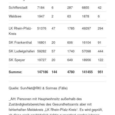
Schifferstadt
7184
6
287
6855
42
Waldsee
1947
2
63
1878
6
LK Rhein-Pfalz-
51376
47
1785
49297
294
Kreis
SK Frankenthal
16801
20
606
16104
91
SK Ludwigshafen
59282
57
1740
57098
444
SK Speyer
19727
20
649
18956
122
Summe:
147186
144
4780
141455
951
Quelle: SurvNet@RKI & Sormas (Fälle)
_AH: Personen mit Hauptwohnsitz außerhalb des
Zuständigkeitsbereiches des Gesundheitsamts aber mit
fehlerhaften Meldekreis „LK Rhein-Pfalz-Kreis“. Es wird geprüft,
ob diese noch nachträglich richtig zugeordnet werden können.