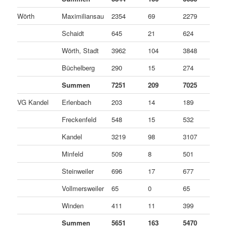
Wörth
Maximiliansau
2354
69
2279
6
Schaidt
645
21
624
0
Wörth, Stadt
3962
104
3848
1
Büchelberg
290
15
274
1
Summen
7251
209
7025
1
VG Kandel
Erlenbach
203
14
189
0
Freckenfeld
548
15
532
1
Kandel
3219
98
3107
1
Minfeld
509
8
501
0
Steinweiler
696
17
677
2
Vollmersweiler
65
0
65
0
Winden
411
11
399
1
Summen
5651
163
5470
1