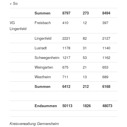
+ So
Summen
8797
273
8494
3
VG
Freisbach
410
12
397
1
Lingenfeld
Lingenfeld
2221
82
2127
1
Lustadt
1178
31
1140
7
Schwegenheim
1217
53
1162
2
Weingarten
675
21
653
1
Westheim
711
13
689
9
Summen
6412
212
6168
3
Endsummen
50113
1826
48073
2
Kreisverwaltung Germersheim