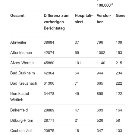
C
100.000
A
Gesamt
Differenz zum
Hospitali-
Verstor-
Genesen
vorherigen
siert
ben
Berichtstag
Ahrweiler
38684
37
796
109
Altenkirchen
42074
69
1002
153
Alzey-Worms
45880
101
1140
215
Bad Dürkheim
42364
54
944
234
Bad Kreuznach
61306
71
665
222
Bernkastel-
34478
49
858
122
Wittlich
Birkenfeld
28889
47
603
164
Bitburg-Prüm
28771
21
526
58
Cochem-Zell
20875
18
347
103