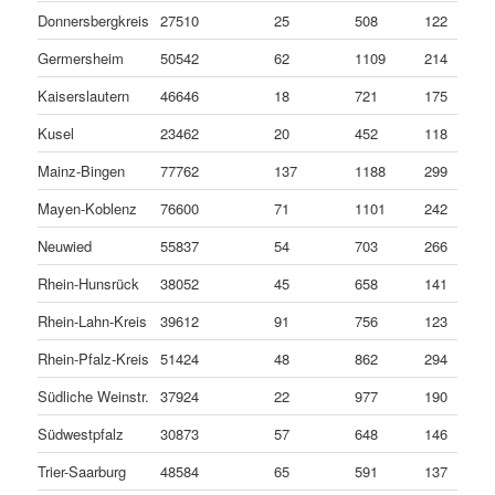
Donnersbergkreis
27510
25
508
122
Germersheim
50542
62
1109
214
Kaiserslautern
46646
18
721
175
Kusel
23462
20
452
118
Mainz-Bingen
77762
137
1188
299
Mayen-Koblenz
76600
71
1101
242
Neuwied
55837
54
703
266
Rhein-Hunsrück
38052
45
658
141
Rhein-Lahn-Kreis
39612
91
756
123
Rhein-Pfalz-Kreis
51424
48
862
294
Südliche Weinstr.
37924
22
977
190
Südwestpfalz
30873
57
648
146
Trier-Saarburg
48584
65
591
137