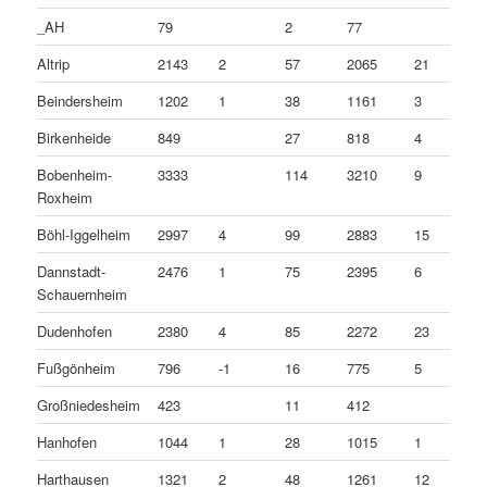
_AH
79
2
77
Altrip
2143
2
57
2065
21
Beindersheim
1202
1
38
1161
3
Birkenheide
849
27
818
4
Bobenheim-
3333
114
3210
9
Roxheim
Böhl-Iggelheim
2997
4
99
2883
15
Dannstadt-
2476
1
75
2395
6
Schauernheim
Dudenhofen
2380
4
85
2272
23
Fußgönheim
796
-1
16
775
5
Großniedesheim
423
11
412
Hanhofen
1044
1
28
1015
1
Harthausen
1321
2
48
1261
12