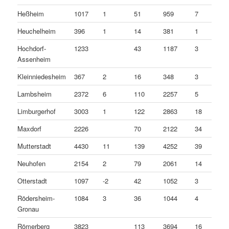
Heßheim
1017
1
51
959
7
Heuchelheim
396
1
14
381
1
Hochdorf-
1233
43
1187
3
Assenheim
Kleinniedesheim
367
2
16
348
3
Lambsheim
2372
6
110
2257
5
Limburgerhof
3003
1
122
2863
18
Maxdorf
2226
70
2122
34
Mutterstadt
4430
11
139
4252
39
Neuhofen
2154
2
79
2061
14
Otterstadt
1097
-2
42
1052
3
Rödersheim-
1084
3
36
1044
4
Gronau
Römerberg
3823
113
3694
16