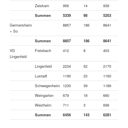
Zeiskam
956
14
939
3
Summen
5339
98
5203
3
Germersheim
8857
186
8641
3
+ So
Summen
8857
186
8641
3
VG
Freisbach
412
8
403
1
Lingenfeld
Lingenfeld
2234
52
2170
1
Lustadt
1190
23
1160
7
Schwegenheim
1230
39
1189
2
Weingarten
679
18
660
1
Westheim
711
3
699
9
Summen
6456
143
6281
3