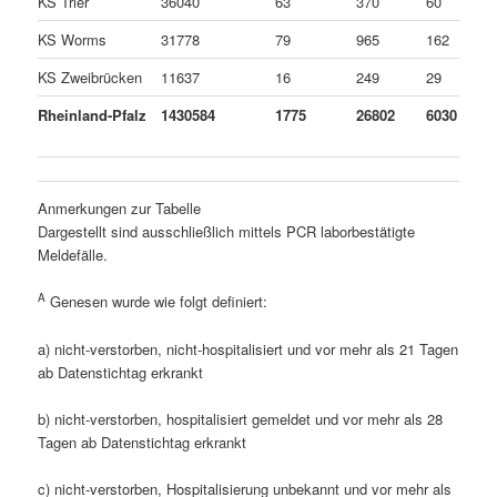
KS Trier
36040
63
370
60
KS Worms
31778
79
965
162
KS Zweibrücken
11637
16
249
29
Rheinland-Pfalz
1430584
1775
26802
6030
Anmerkungen zur Tabelle
Dargestellt sind ausschließlich mittels PCR laborbestätigte
Meldefälle.
A
Genesen wurde wie folgt definiert:
a) nicht-verstorben, nicht-hospitalisiert und vor mehr als 21 Tagen
ab Datenstichtag erkrankt
b) nicht-verstorben, hospitalisiert gemeldet und vor mehr als 28
Tagen ab Datenstichtag erkrankt
c) nicht-verstorben, Hospitalisierung unbekannt und vor mehr als