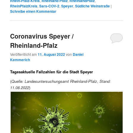
Rhein-Pfalz-Kreis
,
Rheinland Pfalz
,
RheinlandPfalz
,
RheinPfalzKreis
,
Sars-COV-2
,
Speyer
,
Südliche Weinstraße
|
Schreibe einen Kommentar
Coronavirus Speyer /
Rheinland-Pfalz
Veröffentlicht am
11. August 2022
von
Daniel
Kemmerich
Tagesaktuelle Fallzahlen für die Stadt Speyer
(
Quelle: Landesuntersuchungsamt Rheinland-Pfalz
,
Stand:
11.08.2022
)