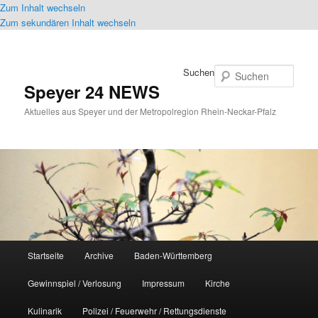
Zum Inhalt wechseln
Zum sekundären Inhalt wechseln
Suchen
Speyer 24 NEWS
Aktuelles aus Speyer und der Metropolregion Rhein-Neckar-Pfalz
Hauptmenü
Startseite
Archive
Baden-Württemberg
Gewinnspiel / Verlosung
Impressum
Kirche
Kulinarik
Polizei / Feuerwehr / Rettungsdienste