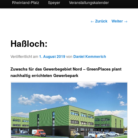
Rheinland-Pfalz
Speyer
Veranstaltungskalender
Beitrags-
←
Zurück
Weiter
→
Navigation
Haßloch:
Veröffentlicht am
1. August 2019
von
Daniel Kemmerich
Zuwachs für das Gewerbegebiet Nord – GreenPlaces plant
nachhaltig errichteten Gewerbepark