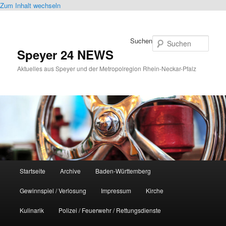
Zum Inhalt wechseln
Suchen
Speyer 24 NEWS
Aktuelles aus Speyer und der Metropolregion Rhein-Neckar-Pfalz
Hauptmenü
Startseite
Archive
Baden-Württemberg
Gewinnspiel / Verlosung
Impressum
Kirche
Kulinarik
Polizei / Feuerwehr / Rettungsdienste