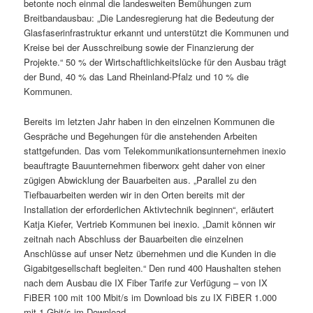
betonte noch einmal die landesweiten Bemühungen zum
Breitbandausbau: „Die Landesregierung hat die Bedeutung der
Glasfaserinfrastruktur erkannt und unterstützt die Kommunen und
Kreise bei der Ausschreibung sowie der Finanzierung der
Projekte.“ 50 % der Wirtschaftlichkeitslücke für den Ausbau trägt
der Bund, 40 % das Land Rheinland-Pfalz und 10 % die
Kommunen.
Bereits im letzten Jahr haben in den einzelnen Kommunen die
Gespräche und Begehungen für die anstehenden Arbeiten
stattgefunden. Das vom Telekommunikationsunternehmen inexio
beauftragte Bauunternehmen fiberworx geht daher von einer
zügigen Abwicklung der Bauarbeiten aus. „Parallel zu den
Tiefbauarbeiten werden wir in den Orten bereits mit der
Installation der erforderlichen Aktivtechnik beginnen“, erläutert
Katja Kiefer, Vertrieb Kommunen bei inexio. „Damit können wir
zeitnah nach Abschluss der Bauarbeiten die einzelnen
Anschlüsse auf unser Netz übernehmen und die Kunden in die
Gigabitgesellschaft begleiten.“ Den rund 400 Haushalten stehen
nach dem Ausbau die IX Fiber Tarife zur Verfügung – von IX
FiBER 100 mit 100 Mbit/s im Download bis zu IX FiBER 1.000
mit 1 Gbit/s im Download.