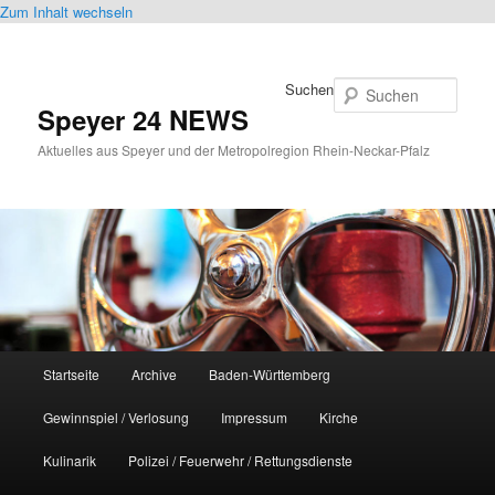
Zum Inhalt wechseln
Suchen
Speyer 24 NEWS
Aktuelles aus Speyer und der Metropolregion Rhein-Neckar-Pfalz
Hauptmenü
Startseite
Archive
Baden-Württemberg
Gewinnspiel / Verlosung
Impressum
Kirche
Kulinarik
Polizei / Feuerwehr / Rettungsdienste