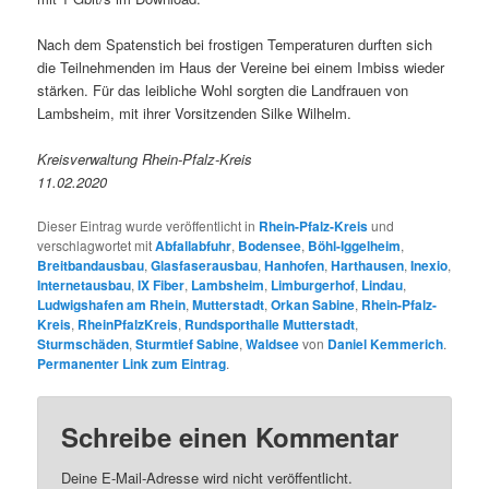
Nach dem Spatenstich bei frostigen Temperaturen durften sich
die Teilnehmenden im Haus der Vereine bei einem Imbiss wieder
stärken. Für das leibliche Wohl sorgten die Landfrauen von
Lambsheim, mit ihrer Vorsitzenden Silke Wilhelm.
Kreisverwaltung Rhein-Pfalz-Kreis
11.02.2020
Dieser Eintrag wurde veröffentlicht in
Rhein-Pfalz-Kreis
und
verschlagwortet mit
Abfallabfuhr
,
Bodensee
,
Böhl-Iggelheim
,
Breitbandausbau
,
Glasfaserausbau
,
Hanhofen
,
Harthausen
,
Inexio
,
Internetausbau
,
IX Fiber
,
Lambsheim
,
Limburgerhof
,
Lindau
,
Ludwigshafen am Rhein
,
Mutterstadt
,
Orkan Sabine
,
Rhein-Pfalz-
Kreis
,
RheinPfalzKreis
,
Rundsporthalle Mutterstadt
,
Sturmschäden
,
Sturmtief Sabine
,
Waldsee
von
Daniel Kemmerich
.
Permanenter Link zum Eintrag
.
Schreibe einen Kommentar
Deine E-Mail-Adresse wird nicht veröffentlicht.