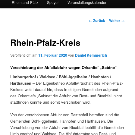
Rheinland-Pfalz
Speyer
Veranstaltungskalender
Beitrags-
←
Zurück
Weiter
→
Navigation
Rhein-Pfalz-Kreis
Veröffentlicht am
11. Februar 2020
von
Daniel Kemmerich
Verschiebung der Abfallabfuhr wegen Orkantief „Sabine“
Limburgerhof / Waldsee / Böhl-Iggelheim / Hanhofen /
Harthausen –
Der Eigenbetrieb Abfallwirtschaft des Rhein-Pfalz-
Kreises weist darauf hin, dass in einigen Gemeinden aufgrund
des Orkantiefs „Sabine“ die Abfuhr von Rest- und Bioabfall nicht
stattfinden konnte und somit verschoben wird.
Von der verschobenen Abfuhr von Restabfall betroffen sind die
Gemeinden Böhl-Iggelheim, Hanhofen und Harthausen. Die
Verschiebung von der Abfuhr von Bioabfall betrifft die Gemeinden
Limburgerhof und Waldsee. Die Abfuhrtermine von Rest- und